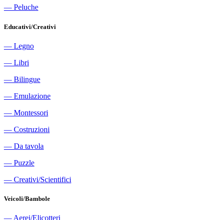
―
Peluche
Educativi/Creativi
―
Legno
―
Libri
―
Bilingue
―
Emulazione
―
Montessori
―
Costruzioni
―
Da tavola
―
Puzzle
―
Creativi/Scientifici
Veicoli/Bambole
―
Aerei/Elicotteri