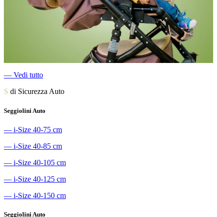
―
Vedi tutto
S
di Sicurezza Auto
Seggiolini Auto
―
i-Size 40-75 cm
―
i-Size 40-85 cm
―
i-Size 40-105 cm
―
i-Size 40-125 cm
―
i-Size 40-150 cm
Seggiolini Auto