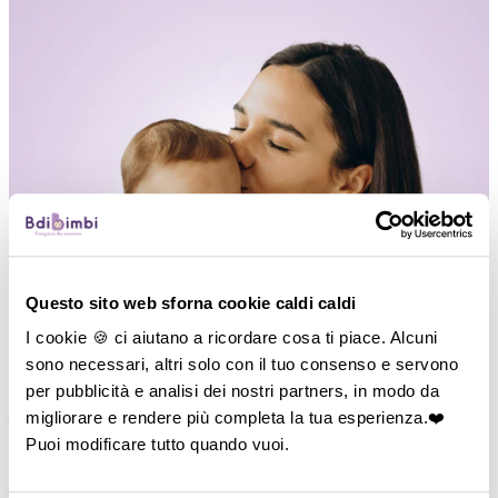
Questo sito web sforna cookie caldi caldi
I cookie 🍪 ci aiutano a ricordare cosa ti piace. Alcuni
sono necessari, altri solo con il tuo consenso e servono
per pubblicità e analisi dei nostri partners, in modo da
―
Vedi tutto
migliorare e rendere più completa la tua esperienza.❤️
Puoi modificare tutto quando vuoi.
P
di Passeggio
―
Carrozzine