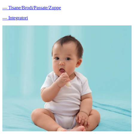
―
Tisane/Brodi/Passate/Zuppe
―
Integratori