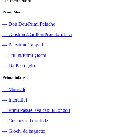
G
di Giocattoli
Primi Mesi
―
Dou Dou/Primi Peluche
―
Giostrine/Carillon/Proiettori/Luci
―
Palestrine/Tappeti
―
Trillini/Primi giochi
―
Da Passeggio
Prima Infanzia
―
Musicali
―
Interattivi
―
Primi Passi/Cavalcabili/Dondoli
―
Costruzioni morbide
―
Giochi da bagnetto