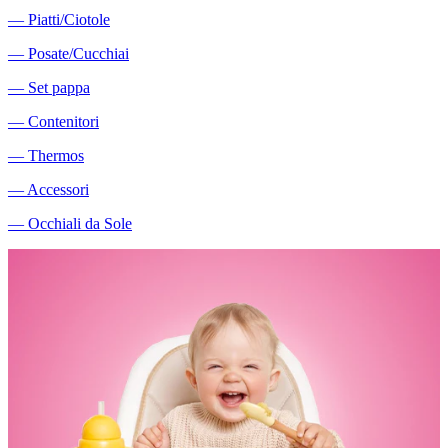
―
Piatti/Ciotole
―
Posate/Cucchiai
―
Set pappa
―
Contenitori
―
Thermos
―
Accessori
―
Occhiali da Sole