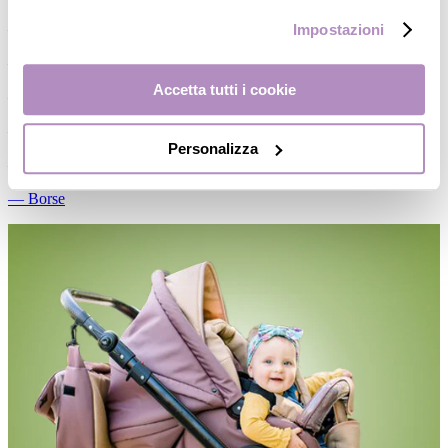
―
Passeggini
Impostazioni
―
Accessori passeggio
Accetta tutti i cookie
―
Ricambi
―
Gemellari
Personalizza
―
Marsupi
―
Borse