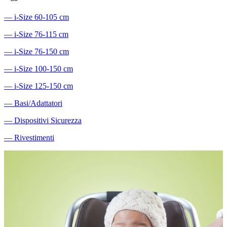
―
i-Size 60-105 cm
―
i-Size 76-115 cm
―
i-Size 76-150 cm
―
i-Size 100-150 cm
―
i-Size 125-150 cm
―
Basi/Adattatori
―
Dispositivi Sicurezza
―
Rivestimenti