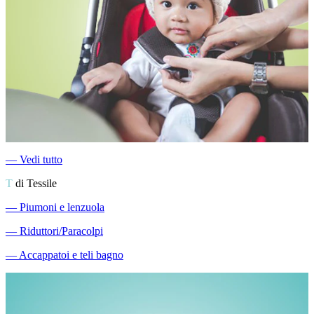
―
Vedi tutto
T
di Tessile
―
Piumoni e lenzuola
―
Riduttori/Paracolpi
―
Accappatoi e teli bagno