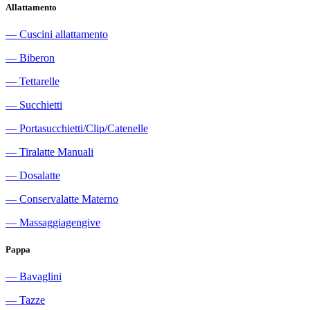
Allattamento
―
Cuscini allattamento
―
Biberon
―
Tettarelle
―
Succhietti
―
Portasucchietti/Clip/Catenelle
―
Tiralatte Manuali
―
Dosalatte
―
Conservalatte Materno
―
Massaggiagengive
Pappa
―
Bavaglini
―
Tazze