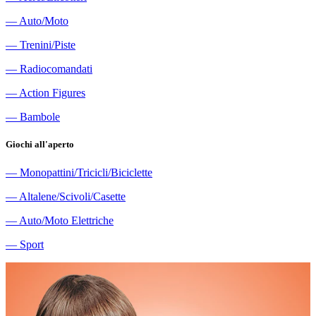
―
Auto/Moto
―
Trenini/Piste
―
Radiocomandati
―
Action Figures
―
Bambole
Giochi all'aperto
―
Monopattini/Tricicli/Biciclette
―
Altalene/Scivoli/Casette
―
Auto/Moto Elettriche
―
Sport