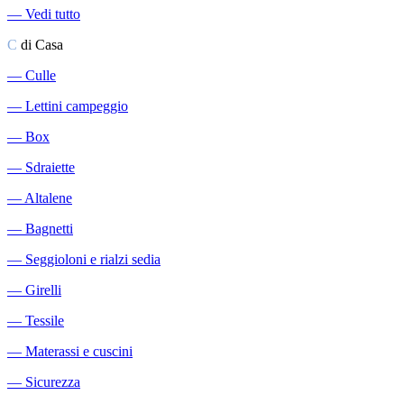
―
Vedi tutto
C
di Casa
―
Culle
―
Lettini campeggio
―
Box
―
Sdraiette
―
Altalene
―
Bagnetti
―
Seggioloni e rialzi sedia
―
Girelli
―
Tessile
―
Materassi e cuscini
―
Sicurezza