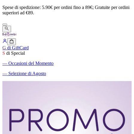
Spese
di
spedizione:
5.90€
per
ordini
fino
a
89€;
Gratuite
per
ordini
superiori
ad
€89.
G
di GiftCard
S
di Special
―
Occasioni del Momento
―
Selezione di Agosto