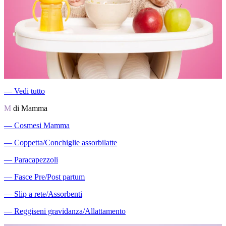
―
Vedi tutto
M
di Mamma
―
Cosmesi Mamma
―
Coppetta/Conchiglie assorbilatte
―
Paracapezzoli
―
Fasce Pre/Post partum
―
Slip a rete/Assorbenti
―
Reggiseni gravidanza/Allattamento