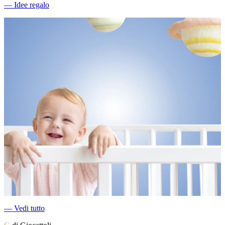
―
Idee regalo
―
Vedi tutto