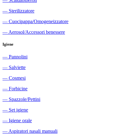
―
Scaldabiberon
―
Sterilizzatore
―
Cuocipappa/Omogeneizzatore
―
Aerosol/Accessori benessere
Igiene
―
Pannolini
―
Salviette
―
Cosmesi
―
Forbicine
―
Spazzole/Pettini
―
Set igiene
―
Igiene orale
―
Aspiratori nasali manuali