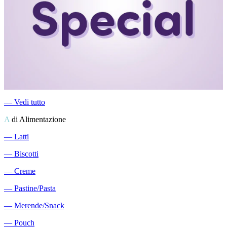
―
Vedi tutto
A
di Alimentazione
―
Latti
―
Biscotti
―
Creme
―
Pastine/Pasta
―
Merende/Snack
―
Pouch