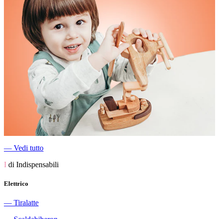
―
Vedi tutto
I
di Indispensabili
Elettrico
―
Tiralatte