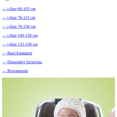
―
i-Size 60-105 cm
―
i-Size 76-115 cm
―
i-Size 76-150 cm
―
i-Size 100-150 cm
―
i-Size 125-150 cm
―
Basi/Adattatori
―
Dispositivi Sicurezza
―
Rivestimenti