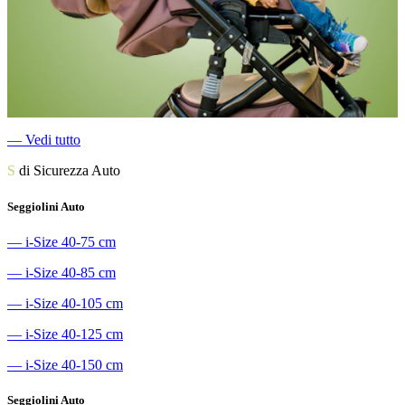
―
Vedi tutto
S
di Sicurezza Auto
Seggiolini Auto
―
i-Size 40-75 cm
―
i-Size 40-85 cm
―
i-Size 40-105 cm
―
i-Size 40-125 cm
―
i-Size 40-150 cm
Seggiolini Auto