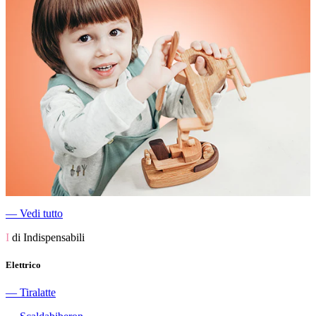
―
Vedi tutto
I
di Indispensabili
Elettrico
―
Tiralatte