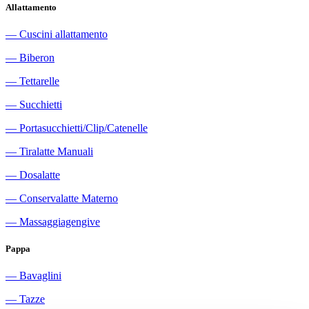
Allattamento
―
Cuscini allattamento
―
Biberon
―
Tettarelle
―
Succhietti
―
Portasucchietti/Clip/Catenelle
―
Tiralatte Manuali
―
Dosalatte
―
Conservalatte Materno
―
Massaggiagengive
Pappa
―
Bavaglini
―
Tazze