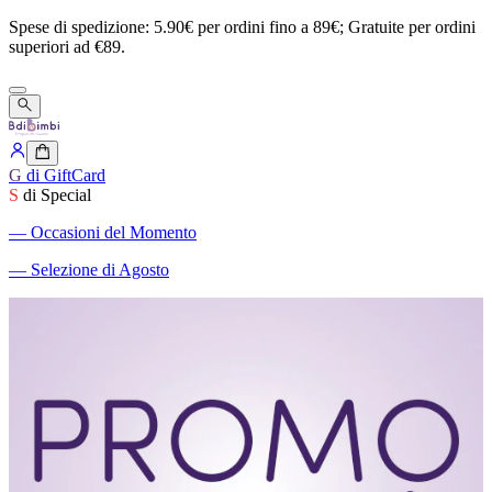
Spese
di
spedizione:
5.90€
per
ordini
fino
a
89€;
Gratuite
per
ordini
superiori
ad
€89.
G
di GiftCard
S
di Special
―
Occasioni del Momento
―
Selezione di Agosto