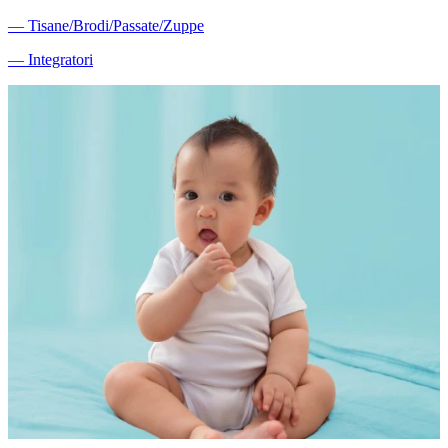
―
Tisane/Brodi/Passate/Zuppe
―
Integratori