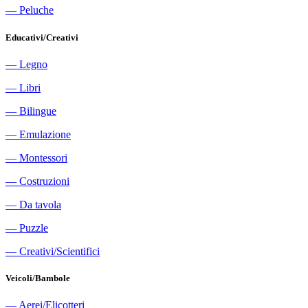
―
Peluche
Educativi/Creativi
―
Legno
―
Libri
―
Bilingue
―
Emulazione
―
Montessori
―
Costruzioni
―
Da tavola
―
Puzzle
―
Creativi/Scientifici
Veicoli/Bambole
―
Aerei/Elicotteri