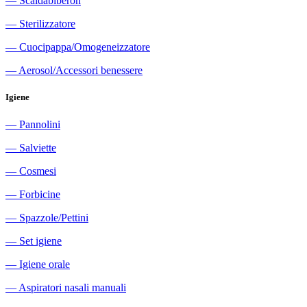
―
Scaldabiberon
―
Sterilizzatore
―
Cuocipappa/Omogeneizzatore
―
Aerosol/Accessori benessere
Igiene
―
Pannolini
―
Salviette
―
Cosmesi
―
Forbicine
―
Spazzole/Pettini
―
Set igiene
―
Igiene orale
―
Aspiratori nasali manuali