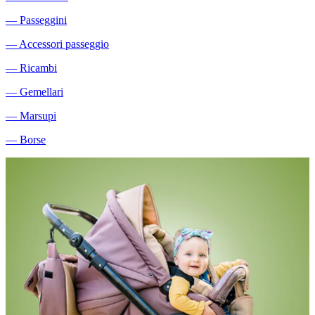
―
Passeggini
―
Accessori passeggio
―
Ricambi
―
Gemellari
―
Marsupi
―
Borse