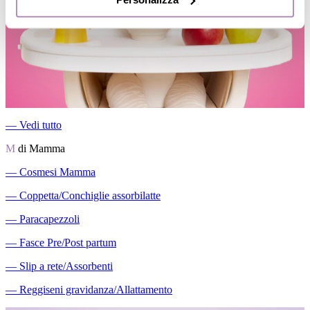
―
Vedi tutto
M
di Mamma
―
Cosmesi Mamma
―
Coppetta/Conchiglie assorbilatte
―
Paracapezzoli
―
Fasce Pre/Post partum
―
Slip a rete/Assorbenti
―
Reggiseni gravidanza/Allattamento