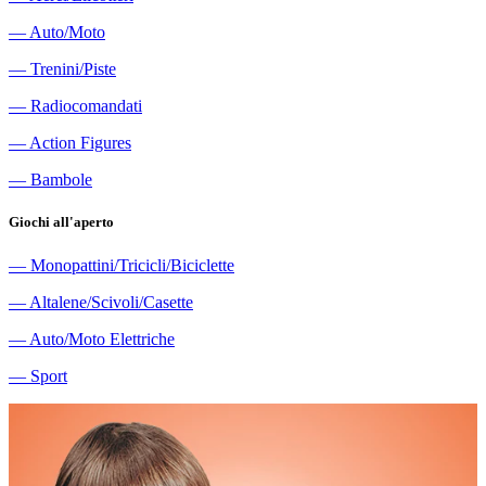
―
Auto/Moto
―
Trenini/Piste
―
Radiocomandati
―
Action Figures
―
Bambole
Giochi all'aperto
―
Monopattini/Tricicli/Biciclette
―
Altalene/Scivoli/Casette
―
Auto/Moto Elettriche
―
Sport