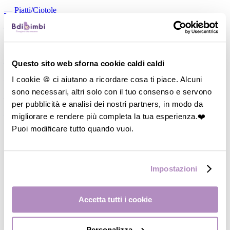
―
Piatti/Ciotole
―
Posate/Cucchiai
―
Set pappa
―
Contenitori
Questo sito web sforna cookie caldi caldi
I cookie 🍪 ci aiutano a ricordare cosa ti piace. Alcuni
―
Thermos
sono necessari, altri solo con il tuo consenso e servono
―
Accessori
per pubblicità e analisi dei nostri partners, in modo da
―
Occhiali da Sole
migliorare e rendere più completa la tua esperienza.❤️
Puoi modificare tutto quando vuoi.
Impostazioni
Accetta tutti i cookie
Personalizza