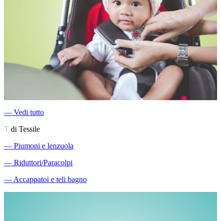
―
Vedi tutto
T
di Tessile
―
Piumoni e lenzuola
―
Riduttori/Paracolpi
―
Accappatoi e teli bagno