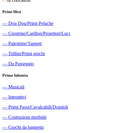
G
di Giocattoli
Primi Mesi
―
Dou Dou/Primi Peluche
―
Giostrine/Carillon/Proiettori/Luci
―
Palestrine/Tappeti
―
Trillini/Primi giochi
―
Da Passeggio
Prima Infanzia
―
Musicali
―
Interattivi
―
Primi Passi/Cavalcabili/Dondoli
―
Costruzioni morbide
―
Giochi da bagnetto