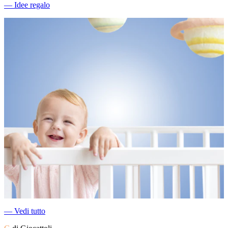
―
Idee regalo
―
Vedi tutto