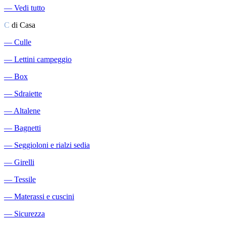
―
Vedi tutto
C
di Casa
―
Culle
―
Lettini campeggio
―
Box
―
Sdraiette
―
Altalene
―
Bagnetti
―
Seggioloni e rialzi sedia
―
Girelli
―
Tessile
―
Materassi e cuscini
―
Sicurezza