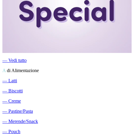
―
Vedi tutto
A
di Alimentazione
―
Latti
―
Biscotti
―
Creme
―
Pastine/Pasta
―
Merende/Snack
―
Pouch