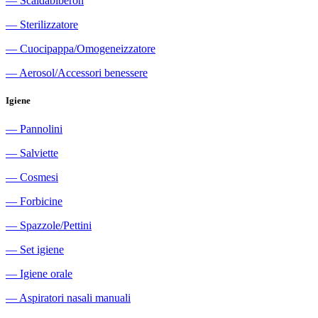
―
Scaldabiberon
―
Sterilizzatore
―
Cuocipappa/Omogeneizzatore
―
Aerosol/Accessori benessere
Igiene
―
Pannolini
―
Salviette
―
Cosmesi
―
Forbicine
―
Spazzole/Pettini
―
Set igiene
―
Igiene orale
―
Aspiratori nasali manuali