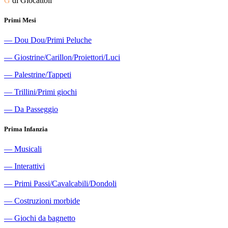
G
di Giocattoli
Primi Mesi
―
Dou Dou/Primi Peluche
―
Giostrine/Carillon/Proiettori/Luci
―
Palestrine/Tappeti
―
Trillini/Primi giochi
―
Da Passeggio
Prima Infanzia
―
Musicali
―
Interattivi
―
Primi Passi/Cavalcabili/Dondoli
―
Costruzioni morbide
―
Giochi da bagnetto