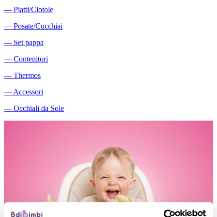
―
Piatti/Ciotole
―
Posate/Cucchiai
―
Set pappa
―
Contenitori
―
Thermos
―
Accessori
―
Occhiali da Sole