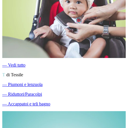
―
Vedi tutto
T
di Tessile
―
Piumoni e lenzuola
―
Riduttori/Paracolpi
―
Accappatoi e teli bagno