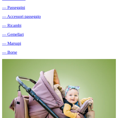
―
Passeggini
―
Accessori passeggio
―
Ricambi
―
Gemellari
―
Marsupi
―
Borse