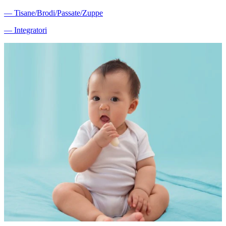
―
Tisane/Brodi/Passate/Zuppe
―
Integratori