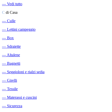
―
Vedi tutto
C
di Casa
―
Culle
―
Lettini campeggio
―
Box
―
Sdraiette
―
Altalene
―
Bagnetti
―
Seggioloni e rialzi sedia
―
Girelli
―
Tessile
―
Materassi e cuscini
―
Sicurezza