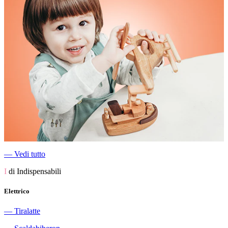
―
Vedi tutto
I
di Indispensabili
Elettrico
―
Tiralatte