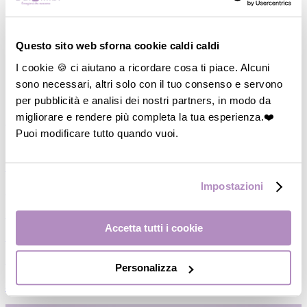
Questo sito web sforna cookie caldi caldi
I cookie 🍪 ci aiutano a ricordare cosa ti piace. Alcuni
sono necessari, altri solo con il tuo consenso e servono
per pubblicità e analisi dei nostri partners, in modo da
migliorare e rendere più completa la tua esperienza.❤️
―
Vedi tutto
Puoi modificare tutto quando vuoi.
M
di Mamma
―
Cosmesi Mamma
Impostazioni
―
Coppetta/Conchiglie assorbilatte
―
Paracapezzoli
Accetta tutti i cookie
―
Fasce Pre/Post partum
―
Slip a rete/Assorbenti
Personalizza
―
Reggiseni gravidanza/Allattamento