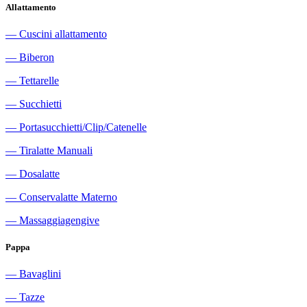
Allattamento
―
Cuscini allattamento
―
Biberon
―
Tettarelle
―
Succhietti
―
Portasucchietti/Clip/Catenelle
―
Tiralatte Manuali
―
Dosalatte
―
Conservalatte Materno
―
Massaggiagengive
Pappa
―
Bavaglini
―
Tazze