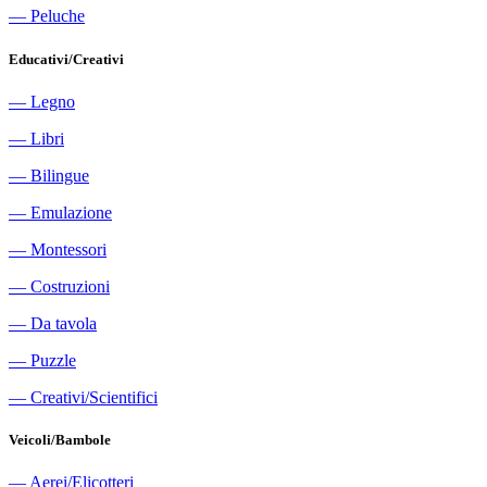
―
Peluche
Educativi/Creativi
―
Legno
―
Libri
―
Bilingue
―
Emulazione
―
Montessori
―
Costruzioni
―
Da tavola
―
Puzzle
―
Creativi/Scientifici
Veicoli/Bambole
―
Aerei/Elicotteri