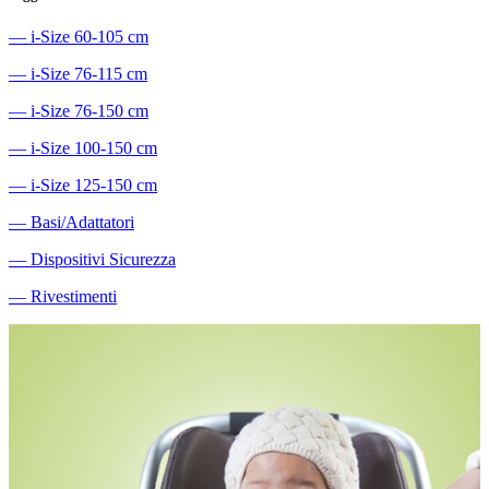
―
i-Size 60-105 cm
―
i-Size 76-115 cm
―
i-Size 76-150 cm
―
i-Size 100-150 cm
―
i-Size 125-150 cm
―
Basi/Adattatori
―
Dispositivi Sicurezza
―
Rivestimenti