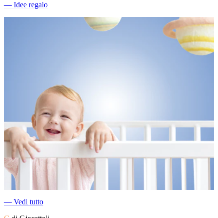
―
Idee regalo
―
Vedi tutto