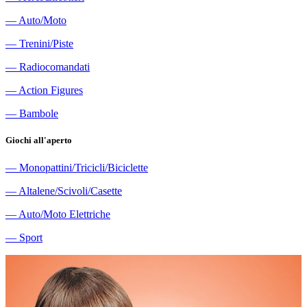
―
Auto/Moto
―
Trenini/Piste
―
Radiocomandati
―
Action Figures
―
Bambole
Giochi all'aperto
―
Monopattini/Tricicli/Biciclette
―
Altalene/Scivoli/Casette
―
Auto/Moto Elettriche
―
Sport