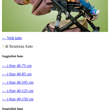
―
Vedi tutto
S
di Sicurezza Auto
Seggiolini Auto
―
i-Size 40-75 cm
―
i-Size 40-85 cm
―
i-Size 40-105 cm
―
i-Size 40-125 cm
―
i-Size 40-150 cm
Seggiolini Auto