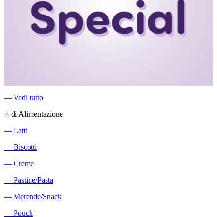
―
Vedi tutto
A
di Alimentazione
―
Latti
―
Biscotti
―
Creme
―
Pastine/Pasta
―
Merende/Snack
―
Pouch