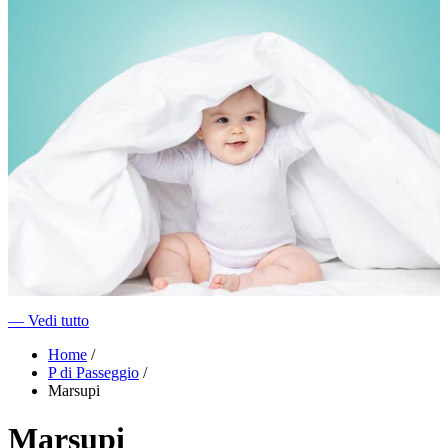
―
Vedi tutto
Home
/
P di Passeggio
/
Marsupi
Marsupi