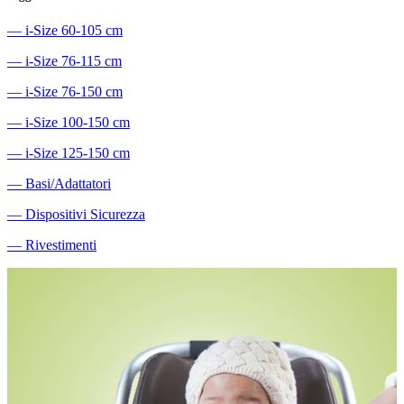
―
i-Size 60-105 cm
―
i-Size 76-115 cm
―
i-Size 76-150 cm
―
i-Size 100-150 cm
―
i-Size 125-150 cm
―
Basi/Adattatori
―
Dispositivi Sicurezza
―
Rivestimenti