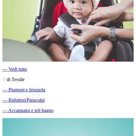
―
Vedi tutto
T
di Tessile
―
Piumoni e lenzuola
―
Riduttori/Paracolpi
―
Accappatoi e teli bagno