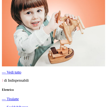
―
Vedi tutto
I
di Indispensabili
Elettrico
―
Tiralatte