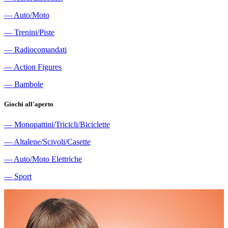
―
Auto/Moto
―
Trenini/Piste
―
Radiocomandati
―
Action Figures
―
Bambole
Giochi all'aperto
―
Monopattini/Tricicli/Biciclette
―
Altalene/Scivoli/Casette
―
Auto/Moto Elettriche
―
Sport