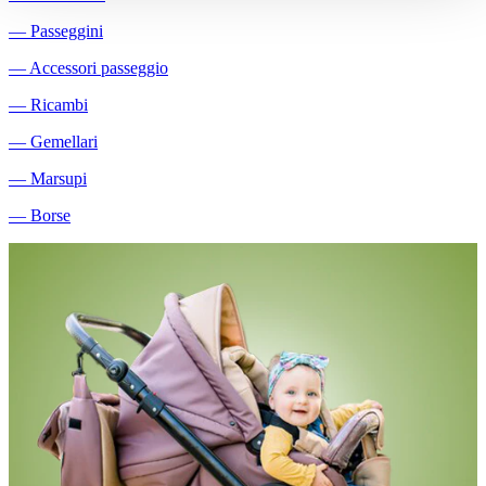
―
Passeggini
―
Accessori passeggio
―
Ricambi
―
Gemellari
―
Marsupi
―
Borse