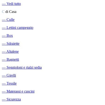
―
Vedi tutto
C
di Casa
―
Culle
―
Lettini campeggio
―
Box
―
Sdraiette
―
Altalene
―
Bagnetti
―
Seggioloni e rialzi sedia
―
Girelli
―
Tessile
―
Materassi e cuscini
―
Sicurezza