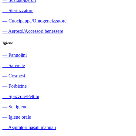
―
Scaldabiberon
―
Sterilizzatore
―
Cuocipappa/Omogeneizzatore
―
Aerosol/Accessori benessere
Igiene
―
Pannolini
―
Salviette
―
Cosmesi
―
Forbicine
―
Spazzole/Pettini
―
Set igiene
―
Igiene orale
―
Aspiratori nasali manuali