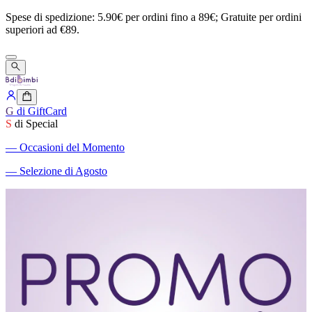
Spese
di
spedizione:
5.90€
per
ordini
fino
a
89€;
Gratuite
per
ordini
superiori
ad
€89.
G
di GiftCard
S
di Special
―
Occasioni del Momento
―
Selezione di Agosto