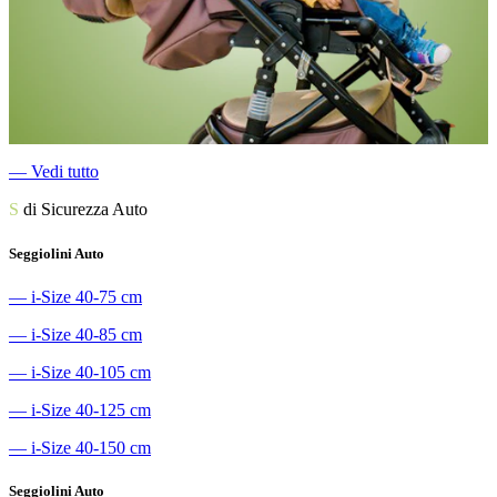
―
Vedi tutto
S
di Sicurezza Auto
Seggiolini Auto
―
i-Size 40-75 cm
―
i-Size 40-85 cm
―
i-Size 40-105 cm
―
i-Size 40-125 cm
―
i-Size 40-150 cm
Seggiolini Auto