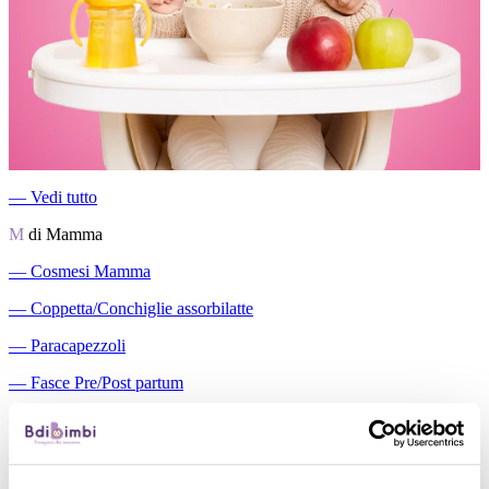
―
Vedi tutto
M
di Mamma
―
Cosmesi Mamma
―
Coppetta/Conchiglie assorbilatte
―
Paracapezzoli
―
Fasce Pre/Post partum
―
Slip a rete/Assorbenti
―
Reggiseni gravidanza/Allattamento