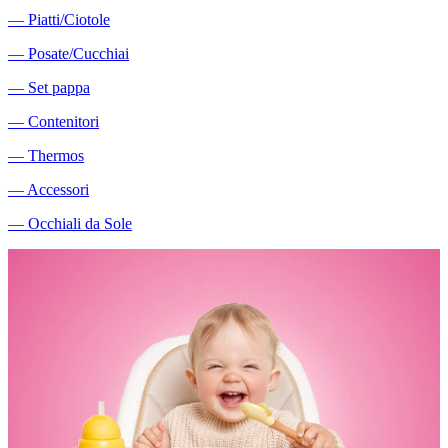
―
Piatti/Ciotole
―
Posate/Cucchiai
―
Set pappa
―
Contenitori
―
Thermos
―
Accessori
―
Occhiali da Sole