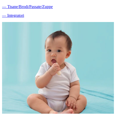
―
Tisane/Brodi/Passate/Zuppe
―
Integratori