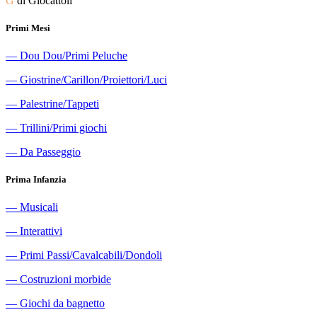
G
di Giocattoli
Primi Mesi
―
Dou Dou/Primi Peluche
―
Giostrine/Carillon/Proiettori/Luci
―
Palestrine/Tappeti
―
Trillini/Primi giochi
―
Da Passeggio
Prima Infanzia
―
Musicali
―
Interattivi
―
Primi Passi/Cavalcabili/Dondoli
―
Costruzioni morbide
―
Giochi da bagnetto