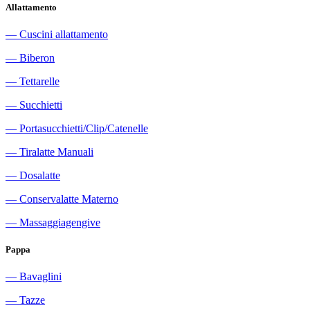
Allattamento
―
Cuscini allattamento
―
Biberon
―
Tettarelle
―
Succhietti
―
Portasucchietti/Clip/Catenelle
―
Tiralatte Manuali
―
Dosalatte
―
Conservalatte Materno
―
Massaggiagengive
Pappa
―
Bavaglini
―
Tazze