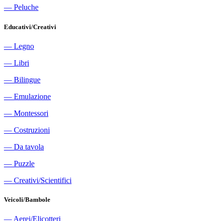
―
Peluche
Educativi/Creativi
―
Legno
―
Libri
―
Bilingue
―
Emulazione
―
Montessori
―
Costruzioni
―
Da tavola
―
Puzzle
―
Creativi/Scientifici
Veicoli/Bambole
―
Aerei/Elicotteri