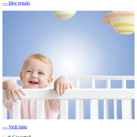
―
Idee regalo
―
Vedi tutto