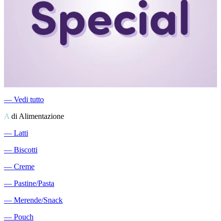
―
Vedi tutto
A
di Alimentazione
―
Latti
―
Biscotti
―
Creme
―
Pastine/Pasta
―
Merende/Snack
―
Pouch