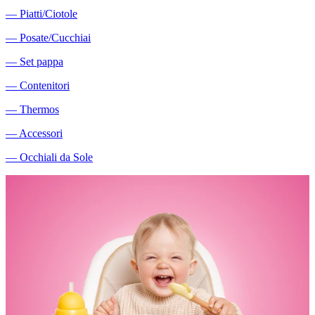
―
Piatti/Ciotole
―
Posate/Cucchiai
―
Set pappa
―
Contenitori
―
Thermos
―
Accessori
―
Occhiali da Sole