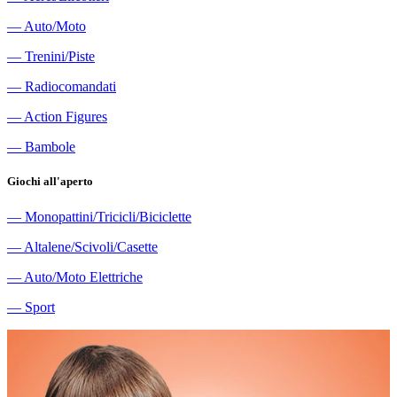
―
Auto/Moto
―
Trenini/Piste
―
Radiocomandati
―
Action Figures
―
Bambole
Giochi all'aperto
―
Monopattini/Tricicli/Biciclette
―
Altalene/Scivoli/Casette
―
Auto/Moto Elettriche
―
Sport