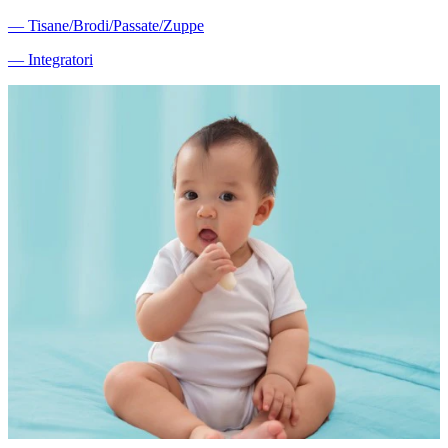
―
Tisane/Brodi/Passate/Zuppe
―
Integratori