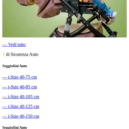
―
Vedi tutto
S
di Sicurezza Auto
Seggiolini Auto
―
i-Size 40-75 cm
―
i-Size 40-85 cm
―
i-Size 40-105 cm
―
i-Size 40-125 cm
―
i-Size 40-150 cm
Seggiolini Auto