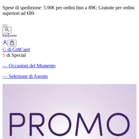
Spese
di
spedizione:
5.90€
per
ordini
fino
a
89€;
Gratuite
per
ordini
superiori
ad
€89.
G
di GiftCard
S
di Special
―
Occasioni del Momento
―
Selezione di Agosto