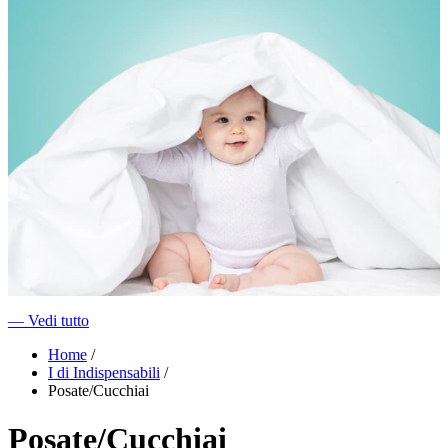
―
Vedi tutto
Home
/
I di Indispensabili
/
Posate/Cucchiai
Posate/Cucchiai