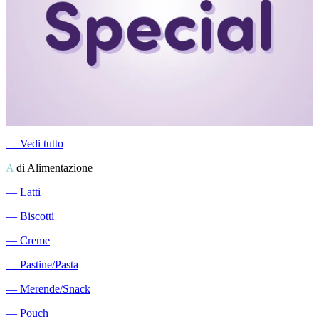
―
Vedi tutto
A
di Alimentazione
―
Latti
―
Biscotti
―
Creme
―
Pastine/Pasta
―
Merende/Snack
―
Pouch