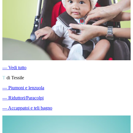
―
Vedi tutto
T
di Tessile
―
Piumoni e lenzuola
―
Riduttori/Paracolpi
―
Accappatoi e teli bagno