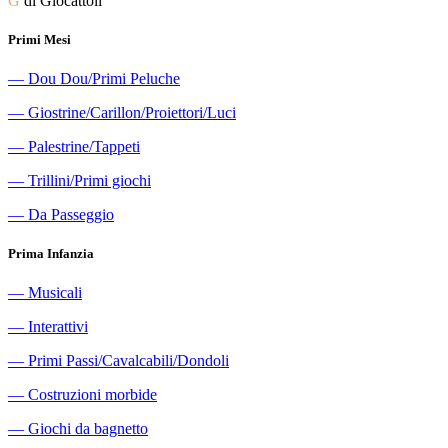
G
di Giocattoli
Primi Mesi
―
Dou Dou/Primi Peluche
―
Giostrine/Carillon/Proiettori/Luci
―
Palestrine/Tappeti
―
Trillini/Primi giochi
―
Da Passeggio
Prima Infanzia
―
Musicali
―
Interattivi
―
Primi Passi/Cavalcabili/Dondoli
―
Costruzioni morbide
―
Giochi da bagnetto