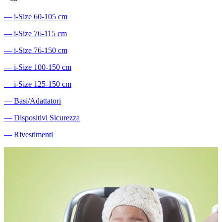
―
i-Size 60-105 cm
―
i-Size 76-115 cm
―
i-Size 76-150 cm
―
i-Size 100-150 cm
―
i-Size 125-150 cm
―
Basi/Adattatori
―
Dispositivi Sicurezza
―
Rivestimenti