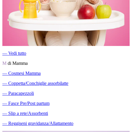
―
Vedi tutto
M
di Mamma
―
Cosmesi Mamma
―
Coppetta/Conchiglie assorbilatte
―
Paracapezzoli
―
Fasce Pre/Post partum
―
Slip a rete/Assorbenti
―
Reggiseni gravidanza/Allattamento