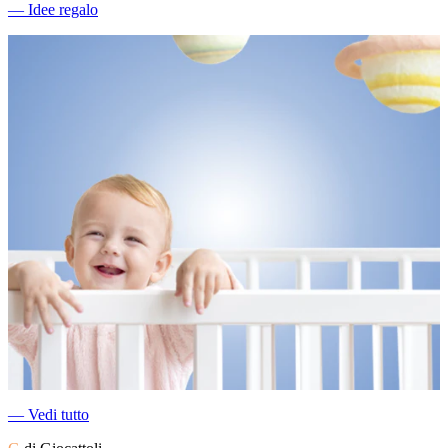
―
Idee regalo
―
Vedi tutto