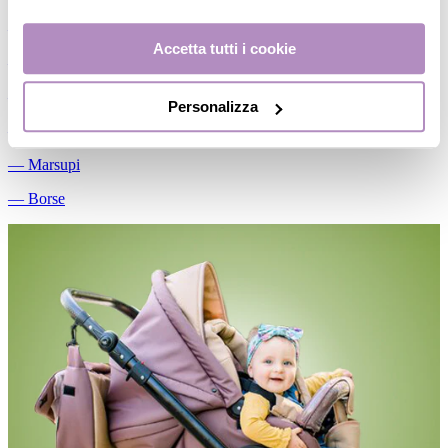
―
Passeggini
Accetta tutti i cookie
―
Accessori passeggio
―
Ricambi
Personalizza
―
Gemellari
―
Marsupi
―
Borse