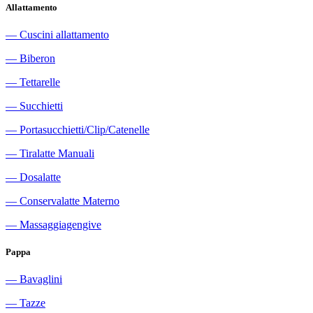
Allattamento
―
Cuscini allattamento
―
Biberon
―
Tettarelle
―
Succhietti
―
Portasucchietti/Clip/Catenelle
―
Tiralatte Manuali
―
Dosalatte
―
Conservalatte Materno
―
Massaggiagengive
Pappa
―
Bavaglini
―
Tazze