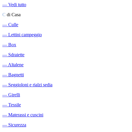
―
Vedi tutto
C
di Casa
―
Culle
―
Lettini campeggio
―
Box
―
Sdraiette
―
Altalene
―
Bagnetti
―
Seggioloni e rialzi sedia
―
Girelli
―
Tessile
―
Materassi e cuscini
―
Sicurezza