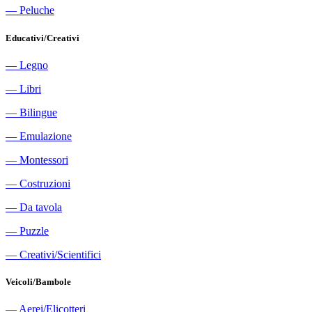
―
Peluche
Educativi/Creativi
―
Legno
―
Libri
―
Bilingue
―
Emulazione
―
Montessori
―
Costruzioni
―
Da tavola
―
Puzzle
―
Creativi/Scientifici
Veicoli/Bambole
―
Aerei/Elicotteri