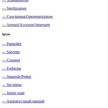
―
Scaldabiberon
―
Sterilizzatore
―
Cuocipappa/Omogeneizzatore
―
Aerosol/Accessori benessere
Igiene
―
Pannolini
―
Salviette
―
Cosmesi
―
Forbicine
―
Spazzole/Pettini
―
Set igiene
―
Igiene orale
―
Aspiratori nasali manuali