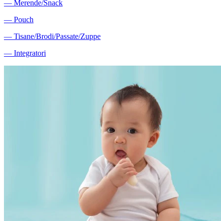
―
Merende/Snack
―
Pouch
―
Tisane/Brodi/Passate/Zuppe
―
Integratori