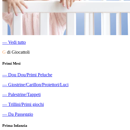
―
Vedi tutto
G
di Giocattoli
Primi Mesi
―
Dou Dou/Primi Peluche
―
Giostrine/Carillon/Proiettori/Luci
―
Palestrine/Tappeti
―
Trillini/Primi giochi
―
Da Passeggio
Prima Infanzia