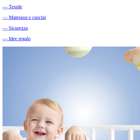
―
Tessile
―
Materassi e cuscini
―
Sicurezza
―
Idee regalo