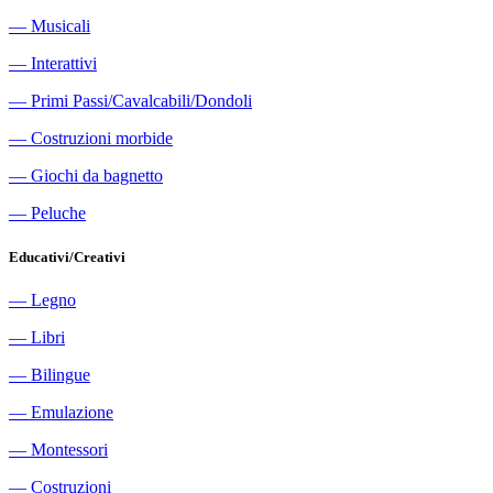
―
Musicali
―
Interattivi
―
Primi Passi/Cavalcabili/Dondoli
―
Costruzioni morbide
―
Giochi da bagnetto
―
Peluche
Educativi/Creativi
―
Legno
―
Libri
―
Bilingue
―
Emulazione
―
Montessori
―
Costruzioni