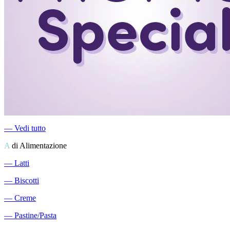
―
Vedi tutto
A
di Alimentazione
―
Latti
―
Biscotti
―
Creme
―
Pastine/Pasta