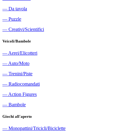
―
Da tavola
―
Puzzle
―
Creativi/Scientifici
Veicoli/Bambole
―
Aerei/Elicotteri
―
Auto/Moto
―
Trenini/Piste
―
Radiocomandati
―
Action Figures
―
Bambole
Giochi all'aperto
―
Monopattini/Tricicli/Biciclette