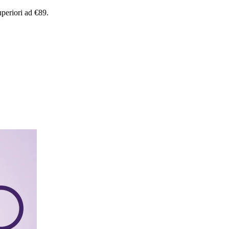
uperiori
ad
€89.