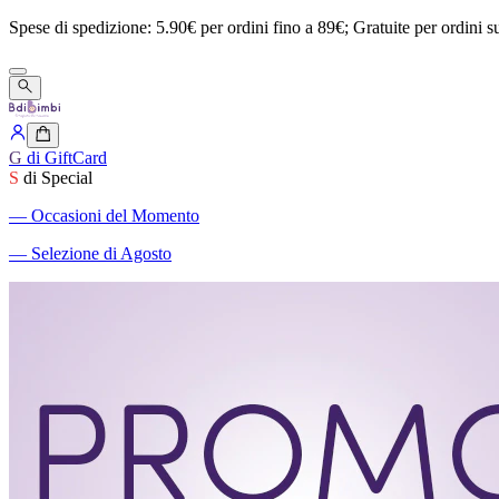
Spese
di
spedizione:
5.90€
per
ordini
fino
a
89€;
Gratuite
per
ordini
s
G
di GiftCard
S
di Special
―
Occasioni del Momento
―
Selezione di Agosto