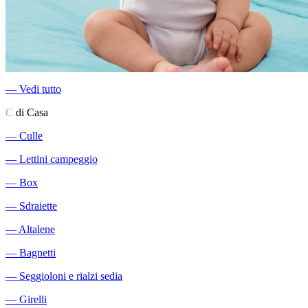
―
Vedi tutto
C
di Casa
―
Culle
―
Lettini campeggio
―
Box
―
Sdraiette
―
Altalene
―
Bagnetti
―
Seggioloni e rialzi sedia
―
Girelli