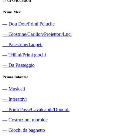
G
di Giocattoli
Primi Mesi
―
Dou Dou/Primi Peluche
―
Giostrine/Carillon/Proiettori/Luci
―
Palestrine/Tappeti
―
Trillini/Primi giochi
―
Da Passeggio
Prima Infanzia
―
Musicali
―
Interattivi
―
Primi Passi/Cavalcabili/Dondoli
―
Costruzioni morbide
―
Giochi da bagnetto