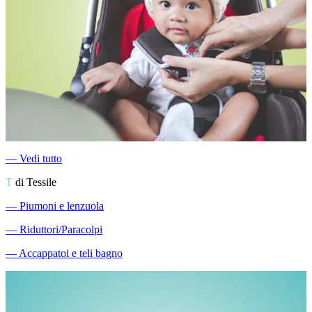
―
Vedi tutto
T
di Tessile
―
Piumoni e lenzuola
―
Riduttori/Paracolpi
―
Accappatoi e teli bagno