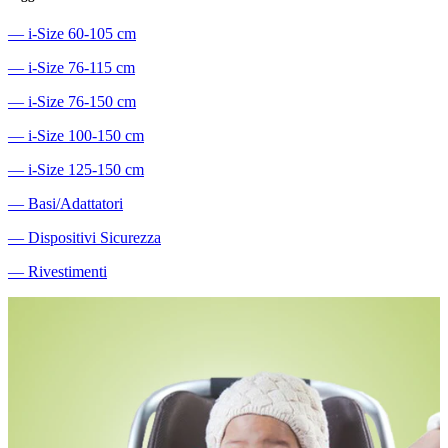
―
i-Size 60-105 cm
―
i-Size 76-115 cm
―
i-Size 76-150 cm
―
i-Size 100-150 cm
―
i-Size 125-150 cm
―
Basi/Adattatori
―
Dispositivi Sicurezza
―
Rivestimenti