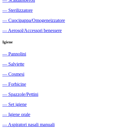
―
Scaldabiberon
―
Sterilizzatore
―
Cuocipappa/Omogeneizzatore
―
Aerosol/Accessori benessere
Igiene
―
Pannolini
―
Salviette
―
Cosmesi
―
Forbicine
―
Spazzole/Pettini
―
Set igiene
―
Igiene orale
―
Aspiratori nasali manuali