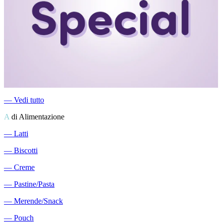
―
Vedi tutto
A
di Alimentazione
―
Latti
―
Biscotti
―
Creme
―
Pastine/Pasta
―
Merende/Snack
―
Pouch