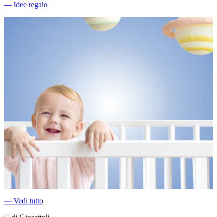
―
Idee regalo
―
Vedi tutto