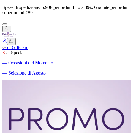
Spese
di
spedizione:
5.90€
per
ordini
fino
a
89€;
Gratuite
per
ordini
superiori
ad
€89.
G
di GiftCard
S
di Special
―
Occasioni del Momento
―
Selezione di Agosto