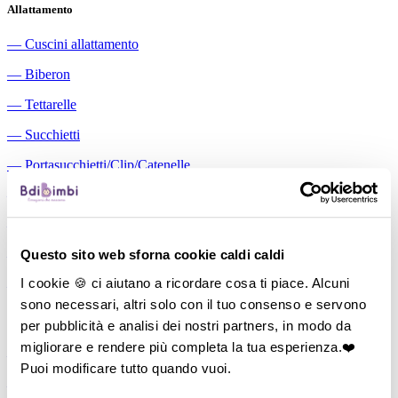
Allattamento
―
Cuscini allattamento
―
Biberon
―
Tettarelle
―
Succhietti
―
Portasucchietti/Clip/Catenelle
―
Tiralatte Manuali
―
Dosalatte
Questo sito web sforna cookie caldi caldi
―
Conservalatte Materno
I cookie 🍪 ci aiutano a ricordare cosa ti piace. Alcuni
―
Massaggiagengive
sono necessari, altri solo con il tuo consenso e servono
Pappa
per pubblicità e analisi dei nostri partners, in modo da
migliorare e rendere più completa la tua esperienza.❤️
―
Bavaglini
Puoi modificare tutto quando vuoi.
―
Tazze