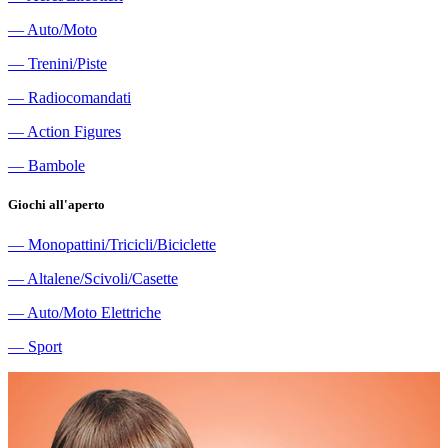
―
Auto/Moto
―
Trenini/Piste
―
Radiocomandati
―
Action Figures
―
Bambole
Giochi all'aperto
―
Monopattini/Tricicli/Biciclette
―
Altalene/Scivoli/Casette
―
Auto/Moto Elettriche
―
Sport