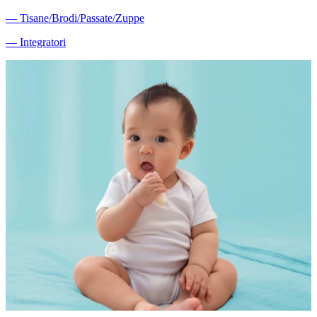
―
Tisane/Brodi/Passate/Zuppe
―
Integratori