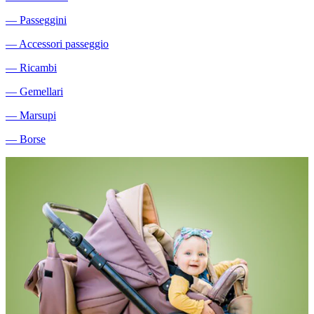
―
Passeggini
―
Accessori passeggio
―
Ricambi
―
Gemellari
―
Marsupi
―
Borse