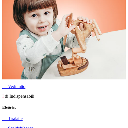
―
Vedi tutto
I
di Indispensabili
Elettrico
―
Tiralatte