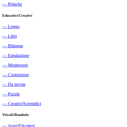
―
Peluche
Educativi/Creativi
―
Legno
―
Libri
―
Bilingue
―
Emulazione
―
Montessori
―
Costruzioni
―
Da tavola
―
Puzzle
―
Creativi/Scientifici
Veicoli/Bambole
―
Aerei/Elicotteri