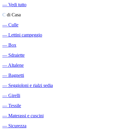
―
Vedi tutto
C
di Casa
―
Culle
―
Lettini campeggio
―
Box
―
Sdraiette
―
Altalene
―
Bagnetti
―
Seggioloni e rialzi sedia
―
Girelli
―
Tessile
―
Materassi e cuscini
―
Sicurezza