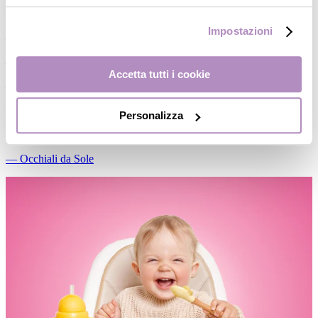
―
Piatti/Ciotole
Impostazioni
―
Posate/Cucchiai
―
Set pappa
Accetta tutti i cookie
―
Contenitori
―
Thermos
Personalizza
―
Accessori
―
Occhiali da Sole