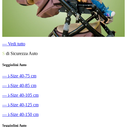
―
Vedi tutto
S
di Sicurezza Auto
Seggiolini Auto
―
i-Size 40-75 cm
―
i-Size 40-85 cm
―
i-Size 40-105 cm
―
i-Size 40-125 cm
―
i-Size 40-150 cm
Seggiolini Auto