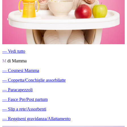
―
Vedi tutto
M
di Mamma
―
Cosmesi Mamma
―
Coppetta/Conchiglie assorbilatte
―
Paracapezzoli
―
Fasce Pre/Post partum
―
Slip a rete/Assorbenti
―
Reggiseni gravidanza/Allattamento