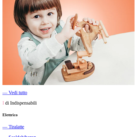
―
Vedi tutto
I
di Indispensabili
Elettrico
―
Tiralatte