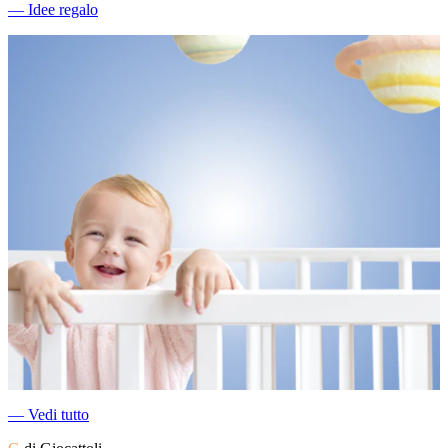
―
Idee regalo
―
Vedi tutto