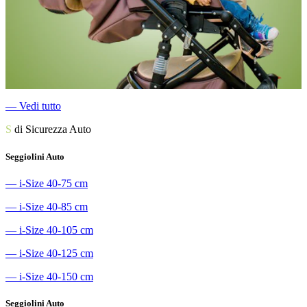
―
Vedi tutto
S
di Sicurezza Auto
Seggiolini Auto
―
i-Size 40-75 cm
―
i-Size 40-85 cm
―
i-Size 40-105 cm
―
i-Size 40-125 cm
―
i-Size 40-150 cm
Seggiolini Auto