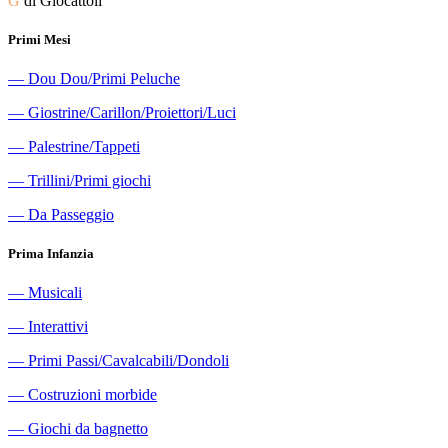
G
di Giocattoli
Primi Mesi
―
Dou Dou/Primi Peluche
―
Giostrine/Carillon/Proiettori/Luci
―
Palestrine/Tappeti
―
Trillini/Primi giochi
―
Da Passeggio
Prima Infanzia
―
Musicali
―
Interattivi
―
Primi Passi/Cavalcabili/Dondoli
―
Costruzioni morbide
―
Giochi da bagnetto