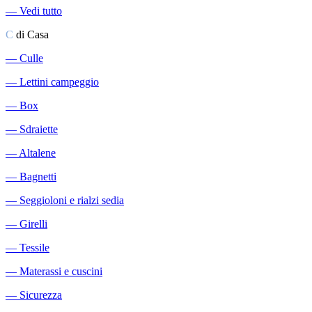
―
Vedi tutto
C
di Casa
―
Culle
―
Lettini campeggio
―
Box
―
Sdraiette
―
Altalene
―
Bagnetti
―
Seggioloni e rialzi sedia
―
Girelli
―
Tessile
―
Materassi e cuscini
―
Sicurezza