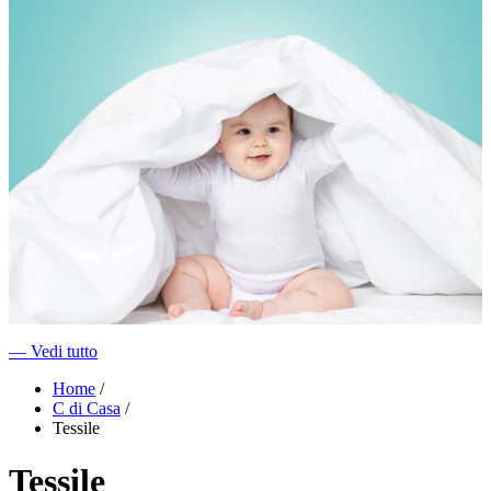
―
Vedi tutto
Home
/
C di Casa
/
Tessile
Tessile