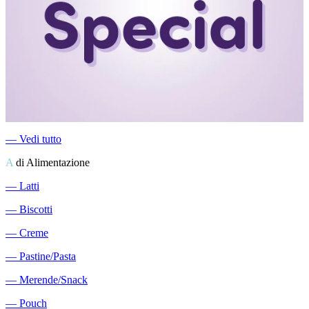
―
Vedi tutto
A
di Alimentazione
―
Latti
―
Biscotti
―
Creme
―
Pastine/Pasta
―
Merende/Snack
―
Pouch