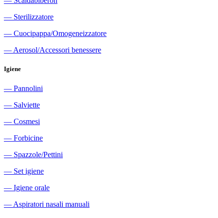
―
Scaldabiberon
―
Sterilizzatore
―
Cuocipappa/Omogeneizzatore
―
Aerosol/Accessori benessere
Igiene
―
Pannolini
―
Salviette
―
Cosmesi
―
Forbicine
―
Spazzole/Pettini
―
Set igiene
―
Igiene orale
―
Aspiratori nasali manuali