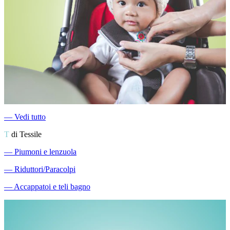
―
Vedi tutto
T
di Tessile
―
Piumoni e lenzuola
―
Riduttori/Paracolpi
―
Accappatoi e teli bagno