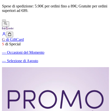
Spese
di
spedizione:
5.90€
per
ordini
fino
a
89€;
Gratuite
per
ordini
superiori
ad
€89.
G
di GiftCard
S
di Special
―
Occasioni del Momento
―
Selezione di Agosto