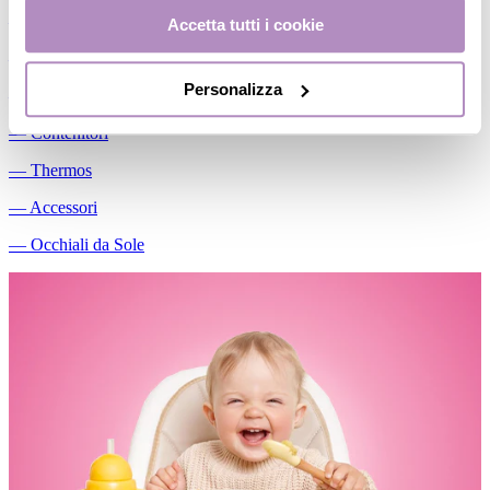
―
Piatti/Ciotole
Accetta tutti i cookie
―
Posate/Cucchiai
Personalizza
―
Set pappa
―
Contenitori
―
Thermos
―
Accessori
―
Occhiali da Sole