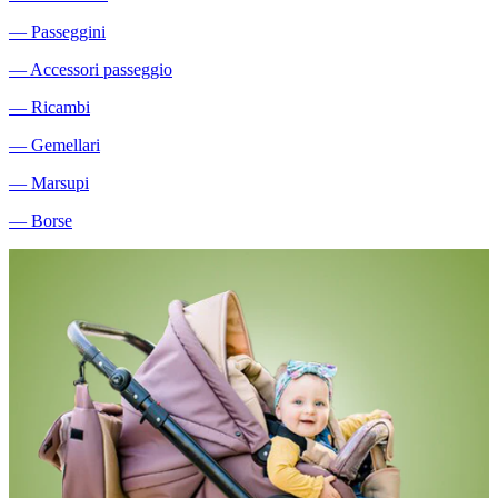
―
Passeggini
―
Accessori passeggio
―
Ricambi
―
Gemellari
―
Marsupi
―
Borse