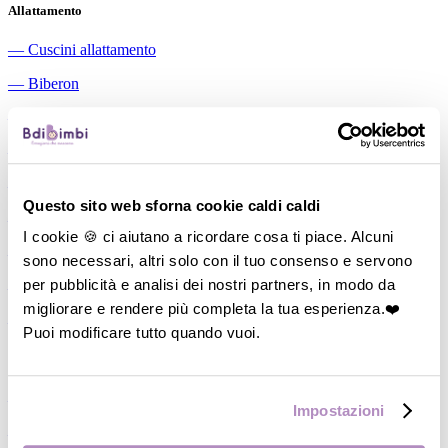
Allattamento
―
Cuscini allattamento
―
Biberon
―
Tettarelle
―
Succhietti
―
Portasucchietti/Clip/Catenelle
Questo sito web sforna cookie caldi caldi
―
Tiralatte Manuali
I cookie 🍪 ci aiutano a ricordare cosa ti piace. Alcuni
―
Dosalatte
sono necessari, altri solo con il tuo consenso e servono
per pubblicità e analisi dei nostri partners, in modo da
―
Conservalatte Materno
migliorare e rendere più completa la tua esperienza.❤️
―
Massaggiagengive
Puoi modificare tutto quando vuoi.
Pappa
―
Bavaglini
Impostazioni
―
Tazze