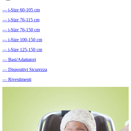
―
i-Size 60-105 cm
―
i-Size 76-115 cm
―
i-Size 76-150 cm
―
i-Size 100-150 cm
―
i-Size 125-150 cm
―
Basi/Adattatori
―
Dispositivi Sicurezza
―
Rivestimenti