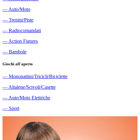
―
Auto/Moto
―
Trenini/Piste
―
Radiocomandati
―
Action Figures
―
Bambole
Giochi all'aperto
―
Monopattini/Tricicli/Biciclette
―
Altalene/Scivoli/Casette
―
Auto/Moto Elettriche
―
Sport