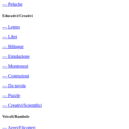
―
Peluche
Educativi/Creativi
―
Legno
―
Libri
―
Bilingue
―
Emulazione
―
Montessori
―
Costruzioni
―
Da tavola
―
Puzzle
―
Creativi/Scientifici
Veicoli/Bambole
―
Aerei/Elicotteri