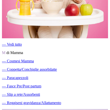
―
Vedi tutto
M
di Mamma
―
Cosmesi Mamma
―
Coppetta/Conchiglie assorbilatte
―
Paracapezzoli
―
Fasce Pre/Post partum
―
Slip a rete/Assorbenti
―
Reggiseni gravidanza/Allattamento