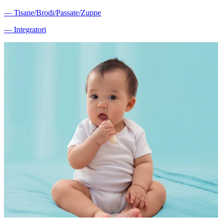
―
Tisane/Brodi/Passate/Zuppe
―
Integratori