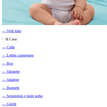
―
Vedi tutto
C
di Casa
―
Culle
―
Lettini campeggio
―
Box
―
Sdraiette
―
Altalene
―
Bagnetti
―
Seggioloni e rialzi sedia
―
Girelli