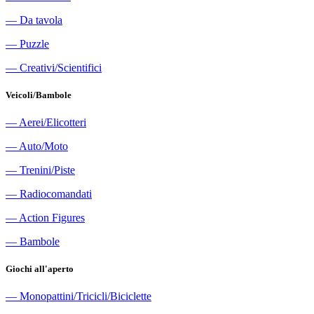
―
Da tavola
―
Puzzle
―
Creativi/Scientifici
Veicoli/Bambole
―
Aerei/Elicotteri
―
Auto/Moto
―
Trenini/Piste
―
Radiocomandati
―
Action Figures
―
Bambole
Giochi all'aperto
―
Monopattini/Tricicli/Biciclette