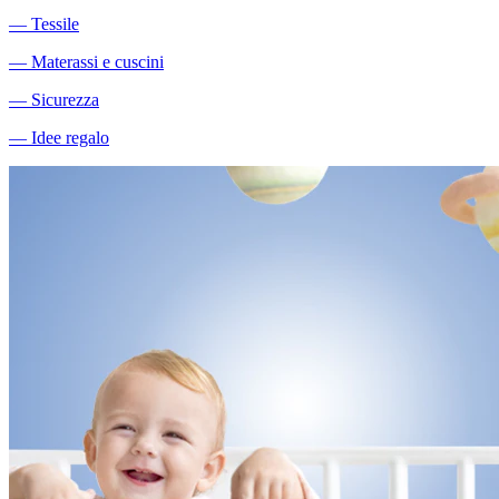
―
Tessile
―
Materassi e cuscini
―
Sicurezza
―
Idee regalo