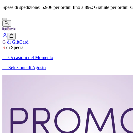
Spese
di
spedizione:
5.90€
per
ordini
fino
a
89€;
Gratuite
per
ordini
s
G
di GiftCard
S
di Special
―
Occasioni del Momento
―
Selezione di Agosto