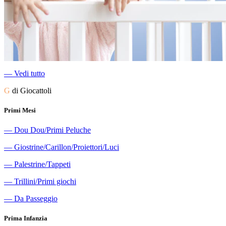
―
Vedi tutto
G
di Giocattoli
Primi Mesi
―
Dou Dou/Primi Peluche
―
Giostrine/Carillon/Proiettori/Luci
―
Palestrine/Tappeti
―
Trillini/Primi giochi
―
Da Passeggio
Prima Infanzia