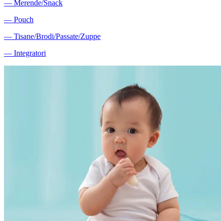
―
Merende/Snack
―
Pouch
―
Tisane/Brodi/Passate/Zuppe
―
Integratori