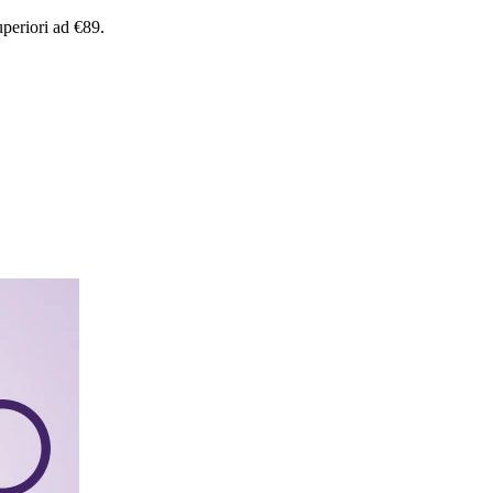
uperiori
ad
€89.