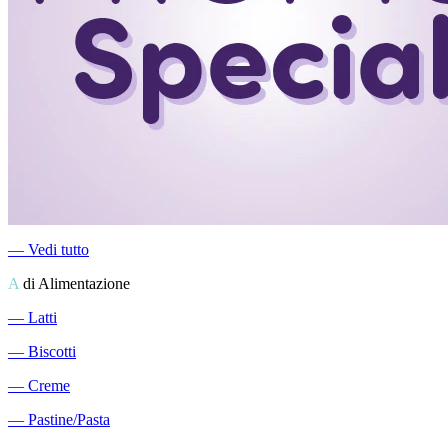
―
Vedi tutto
A
di Alimentazione
―
Latti
―
Biscotti
―
Creme
―
Pastine/Pasta