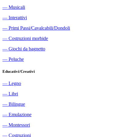
―
Musicali
―
Interattivi
―
Primi Passi/Cavalcabili/Dondoli
―
Costruzioni morbide
―
Giochi da bagnetto
―
Peluche
Educativi/Creativi
―
Legno
―
Libri
―
Bilingue
―
Emulazione
―
Montessori
―
Costruzioni