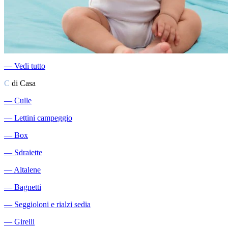
―
Vedi tutto
C
di Casa
―
Culle
―
Lettini campeggio
―
Box
―
Sdraiette
―
Altalene
―
Bagnetti
―
Seggioloni e rialzi sedia
―
Girelli