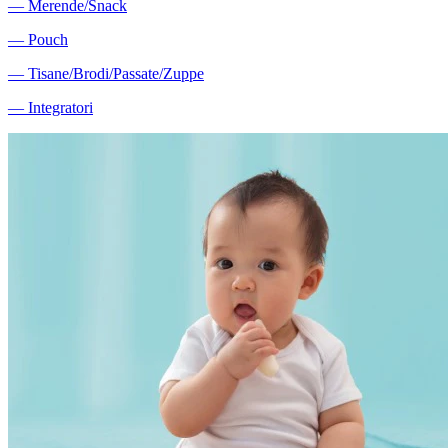
―
Merende/Snack
―
Pouch
―
Tisane/Brodi/Passate/Zuppe
―
Integratori