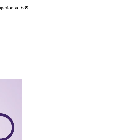
uperiori
ad
€89.