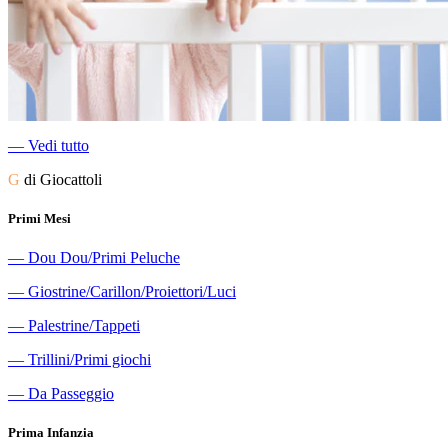
―
Vedi tutto
G
di Giocattoli
Primi Mesi
―
Dou Dou/Primi Peluche
―
Giostrine/Carillon/Proiettori/Luci
―
Palestrine/Tappeti
―
Trillini/Primi giochi
―
Da Passeggio
Prima Infanzia