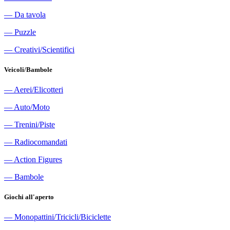
―
Da tavola
―
Puzzle
―
Creativi/Scientifici
Veicoli/Bambole
―
Aerei/Elicotteri
―
Auto/Moto
―
Trenini/Piste
―
Radiocomandati
―
Action Figures
―
Bambole
Giochi all'aperto
―
Monopattini/Tricicli/Biciclette