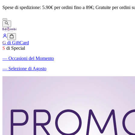
Spese
di
spedizione:
5.90€
per
ordini
fino
a
89€;
Gratuite
per
ordini
s
G
di GiftCard
S
di Special
―
Occasioni del Momento
―
Selezione di Agosto