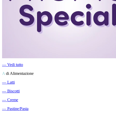
―
Vedi tutto
A
di Alimentazione
―
Latti
―
Biscotti
―
Creme
―
Pastine/Pasta