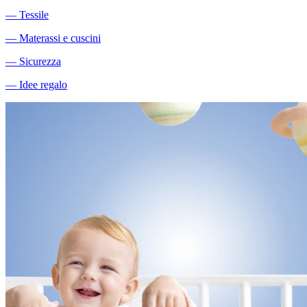
―
Tessile
―
Materassi e cuscini
―
Sicurezza
―
Idee regalo