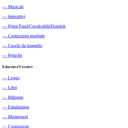
―
Musicali
―
Interattivi
―
Primi Passi/Cavalcabili/Dondoli
―
Costruzioni morbide
―
Giochi da bagnetto
―
Peluche
Educativi/Creativi
―
Legno
―
Libri
―
Bilingue
―
Emulazione
―
Montessori
―
Costruzioni