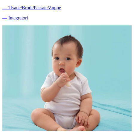
―
Tisane/Brodi/Passate/Zuppe
―
Integratori