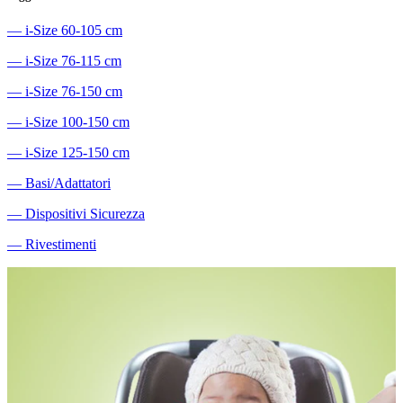
―
i-Size 60-105 cm
―
i-Size 76-115 cm
―
i-Size 76-150 cm
―
i-Size 100-150 cm
―
i-Size 125-150 cm
―
Basi/Adattatori
―
Dispositivi Sicurezza
―
Rivestimenti