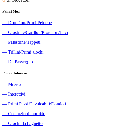
G
di Giocattoli
Primi Mesi
―
Dou Dou/Primi Peluche
―
Giostrine/Carillon/Proiettori/Luci
―
Palestrine/Tappeti
―
Trillini/Primi giochi
―
Da Passeggio
Prima Infanzia
―
Musicali
―
Interattivi
―
Primi Passi/Cavalcabili/Dondoli
―
Costruzioni morbide
―
Giochi da bagnetto