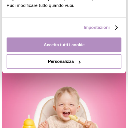
Puoi modificare tutto quando vuoi.
―
Piatti/Ciotole
―
Posate/Cucchiai
―
Set pappa
Impostazioni
―
Contenitori
―
Thermos
Accetta tutti i cookie
―
Accessori
Personalizza
―
Occhiali da Sole