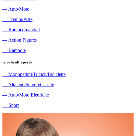
―
Auto/Moto
―
Trenini/Piste
―
Radiocomandati
―
Action Figures
―
Bambole
Giochi all'aperto
―
Monopattini/Tricicli/Biciclette
―
Altalene/Scivoli/Casette
―
Auto/Moto Elettriche
―
Sport