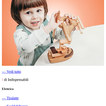
―
Vedi tutto
I
di Indispensabili
Elettrico
―
Tiralatte