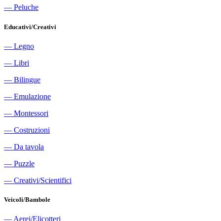
―
Peluche
Educativi/Creativi
―
Legno
―
Libri
―
Bilingue
―
Emulazione
―
Montessori
―
Costruzioni
―
Da tavola
―
Puzzle
―
Creativi/Scientifici
Veicoli/Bambole
―
Aerei/Elicotteri