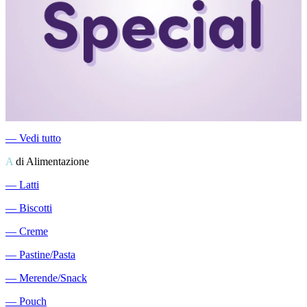
―
Vedi tutto
A
di Alimentazione
―
Latti
―
Biscotti
―
Creme
―
Pastine/Pasta
―
Merende/Snack
―
Pouch