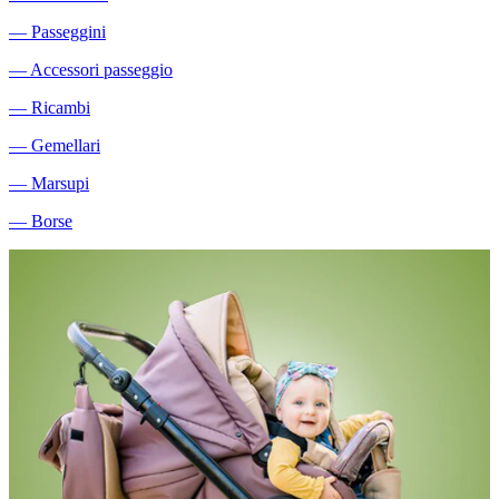
―
Passeggini
―
Accessori passeggio
―
Ricambi
―
Gemellari
―
Marsupi
―
Borse