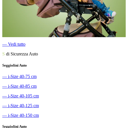
―
Vedi tutto
S
di Sicurezza Auto
Seggiolini Auto
―
i-Size 40-75 cm
―
i-Size 40-85 cm
―
i-Size 40-105 cm
―
i-Size 40-125 cm
―
i-Size 40-150 cm
Seggiolini Auto