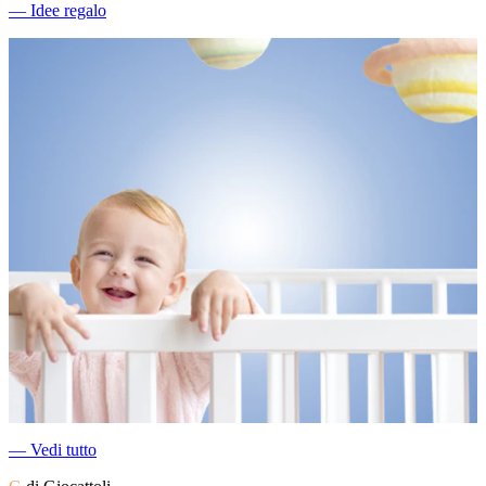
―
Idee regalo
―
Vedi tutto