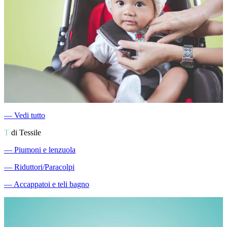
―
Vedi tutto
T
di Tessile
―
Piumoni e lenzuola
―
Riduttori/Paracolpi
―
Accappatoi e teli bagno