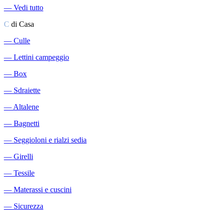
―
Vedi tutto
C
di Casa
―
Culle
―
Lettini campeggio
―
Box
―
Sdraiette
―
Altalene
―
Bagnetti
―
Seggioloni e rialzi sedia
―
Girelli
―
Tessile
―
Materassi e cuscini
―
Sicurezza