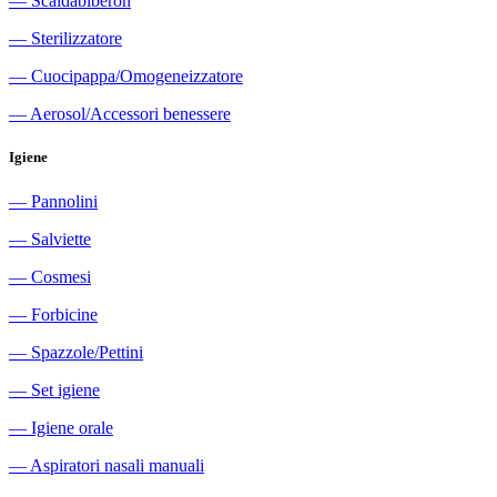
―
Scaldabiberon
―
Sterilizzatore
―
Cuocipappa/Omogeneizzatore
―
Aerosol/Accessori benessere
Igiene
―
Pannolini
―
Salviette
―
Cosmesi
―
Forbicine
―
Spazzole/Pettini
―
Set igiene
―
Igiene orale
―
Aspiratori nasali manuali