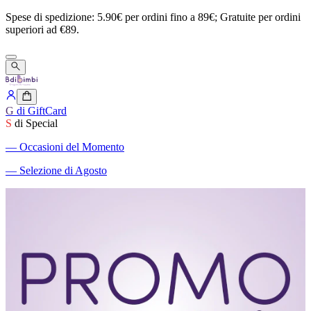
Spese
di
spedizione:
5.90€
per
ordini
fino
a
89€;
Gratuite
per
ordini
superiori
ad
€89.
G
di GiftCard
S
di Special
―
Occasioni del Momento
―
Selezione di Agosto