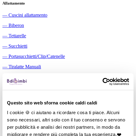
Allattamento
―
Cuscini allattamento
―
Biberon
―
Tettarelle
―
Succhietti
―
Portasucchietti/Clip/Catenelle
―
Tiralatte Manuali
―
Dosalatte
―
Conservalatte Materno
―
Massaggiagengive
Questo sito web sforna cookie caldi caldi
Pappa
I cookie 🍪 ci aiutano a ricordare cosa ti piace. Alcuni
sono necessari, altri solo con il tuo consenso e servono
―
Bavaglini
per pubblicità e analisi dei nostri partners, in modo da
―
Tazze
migliorare e rendere più completa la tua esperienza.❤️