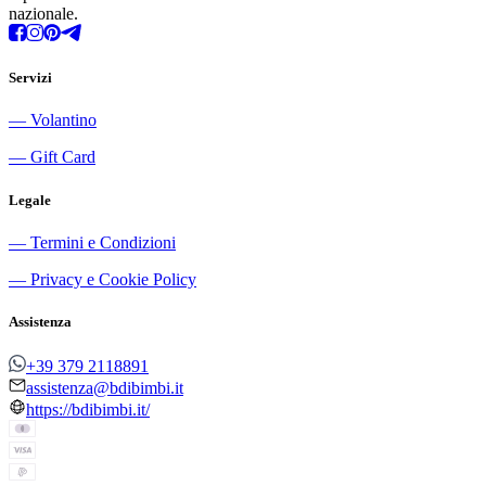
nazionale.
Servizi
―
Volantino
―
Gift Card
Legale
―
Termini e Condizioni
―
Privacy e Cookie Policy
Assistenza
+39 379 2118891
assistenza@bdibimbi.it
https://bdibimbi.it/