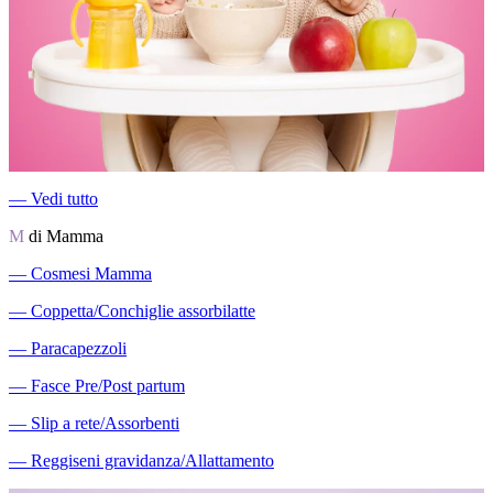
―
Vedi tutto
M
di Mamma
―
Cosmesi Mamma
―
Coppetta/Conchiglie assorbilatte
―
Paracapezzoli
―
Fasce Pre/Post partum
―
Slip a rete/Assorbenti
―
Reggiseni gravidanza/Allattamento