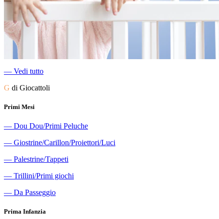
―
Vedi tutto
G
di Giocattoli
Primi Mesi
―
Dou Dou/Primi Peluche
―
Giostrine/Carillon/Proiettori/Luci
―
Palestrine/Tappeti
―
Trillini/Primi giochi
―
Da Passeggio
Prima Infanzia