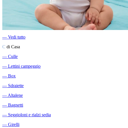
―
Vedi tutto
C
di Casa
―
Culle
―
Lettini campeggio
―
Box
―
Sdraiette
―
Altalene
―
Bagnetti
―
Seggioloni e rialzi sedia
―
Girelli