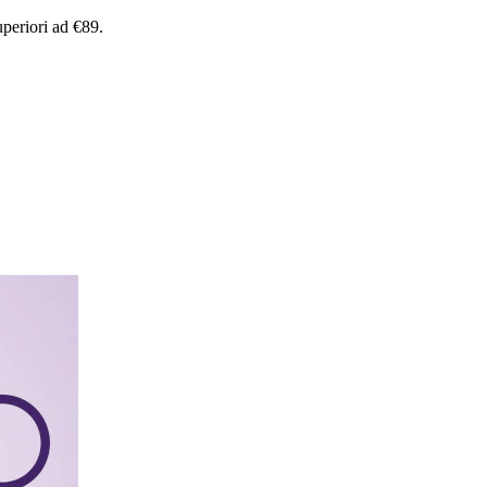
uperiori
ad
€89.