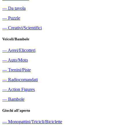
―
Da tavola
―
Puzzle
―
Creativi/Scientifici
Veicoli/Bambole
―
Aerei/Elicotteri
―
Auto/Moto
―
Trenini/Piste
―
Radiocomandati
―
Action Figures
―
Bambole
Giochi all'aperto
―
Monopattini/Tricicli/Biciclette