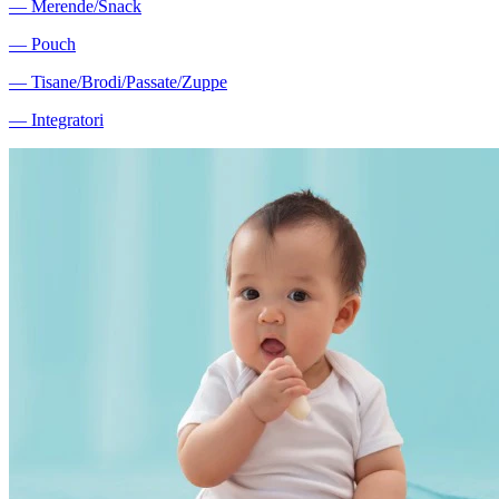
―
Merende/Snack
―
Pouch
―
Tisane/Brodi/Passate/Zuppe
―
Integratori