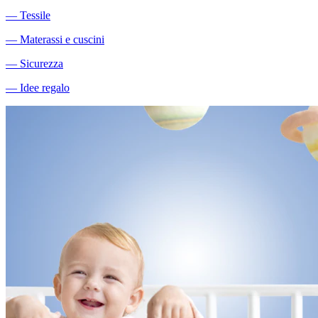
―
Tessile
―
Materassi e cuscini
―
Sicurezza
―
Idee regalo