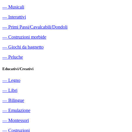
―
Musicali
―
Interattivi
―
Primi Passi/Cavalcabili/Dondoli
―
Costruzioni morbide
―
Giochi da bagnetto
―
Peluche
Educativi/Creativi
―
Legno
―
Libri
―
Bilingue
―
Emulazione
―
Montessori
―
Costruzioni