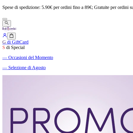
Spese
di
spedizione:
5.90€
per
ordini
fino
a
89€;
Gratuite
per
ordini
s
G
di GiftCard
S
di Special
―
Occasioni del Momento
―
Selezione di Agosto