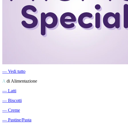
―
Vedi tutto
A
di Alimentazione
―
Latti
―
Biscotti
―
Creme
―
Pastine/Pasta