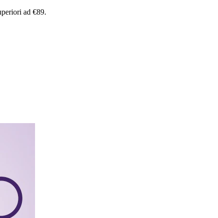
uperiori
ad
€89.