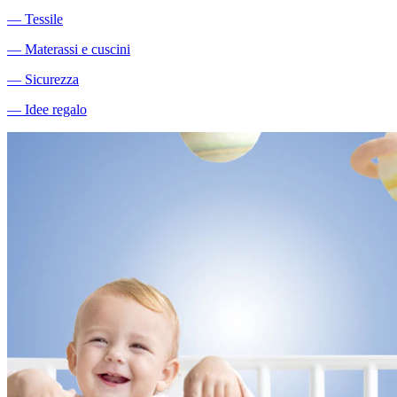
―
Tessile
―
Materassi e cuscini
―
Sicurezza
―
Idee regalo