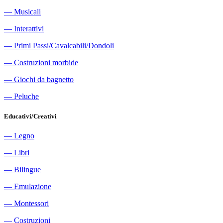
―
Musicali
―
Interattivi
―
Primi Passi/Cavalcabili/Dondoli
―
Costruzioni morbide
―
Giochi da bagnetto
―
Peluche
Educativi/Creativi
―
Legno
―
Libri
―
Bilingue
―
Emulazione
―
Montessori
―
Costruzioni