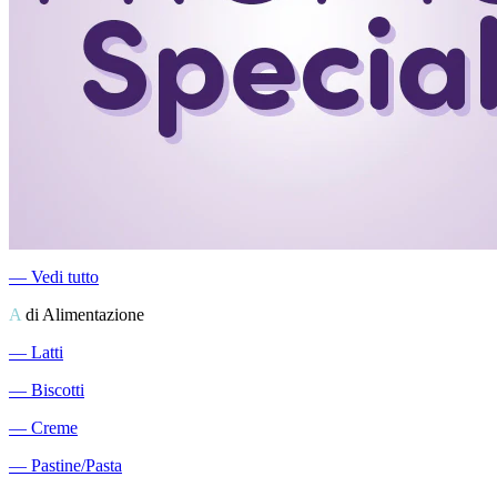
―
Vedi tutto
A
di Alimentazione
―
Latti
―
Biscotti
―
Creme
―
Pastine/Pasta