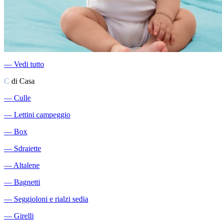
―
Vedi tutto
C
di Casa
―
Culle
―
Lettini campeggio
―
Box
―
Sdraiette
―
Altalene
―
Bagnetti
―
Seggioloni e rialzi sedia
―
Girelli