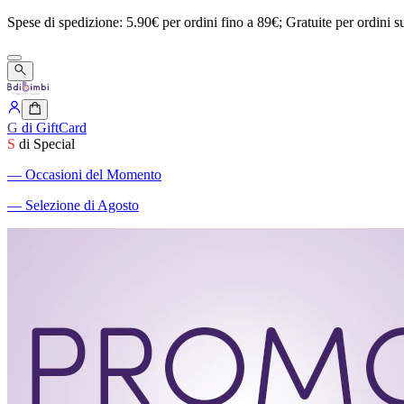
Spese
di
spedizione:
5.90€
per
ordini
fino
a
89€;
Gratuite
per
ordini
s
G
di GiftCard
S
di Special
―
Occasioni del Momento
―
Selezione di Agosto