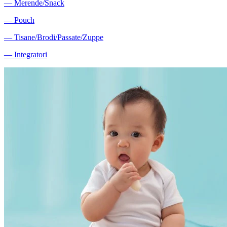
―
Merende/Snack
―
Pouch
―
Tisane/Brodi/Passate/Zuppe
―
Integratori