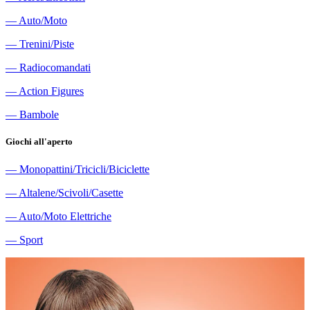
―
Auto/Moto
―
Trenini/Piste
―
Radiocomandati
―
Action Figures
―
Bambole
Giochi all'aperto
―
Monopattini/Tricicli/Biciclette
―
Altalene/Scivoli/Casette
―
Auto/Moto Elettriche
―
Sport