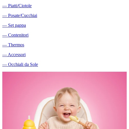
―
Piatti/Ciotole
―
Posate/Cucchiai
―
Set pappa
―
Contenitori
―
Thermos
―
Accessori
―
Occhiali da Sole