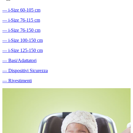
―
i-Size 60-105 cm
―
i-Size 76-115 cm
―
i-Size 76-150 cm
―
i-Size 100-150 cm
―
i-Size 125-150 cm
―
Basi/Adattatori
―
Dispositivi Sicurezza
―
Rivestimenti