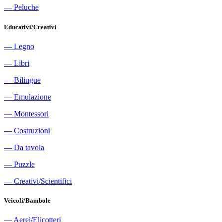
―
Peluche
Educativi/Creativi
―
Legno
―
Libri
―
Bilingue
―
Emulazione
―
Montessori
―
Costruzioni
―
Da tavola
―
Puzzle
―
Creativi/Scientifici
Veicoli/Bambole
―
Aerei/Elicotteri