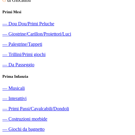
G
di Giocattoli
Primi Mesi
―
Dou Dou/Primi Peluche
―
Giostrine/Carillon/Proiettori/Luci
―
Palestrine/Tappeti
―
Trillini/Primi giochi
―
Da Passeggio
Prima Infanzia
―
Musicali
―
Interattivi
―
Primi Passi/Cavalcabili/Dondoli
―
Costruzioni morbide
―
Giochi da bagnetto