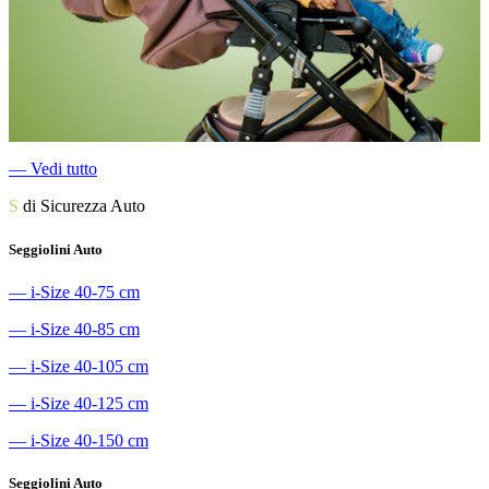
―
Vedi tutto
S
di Sicurezza Auto
Seggiolini Auto
―
i-Size 40-75 cm
―
i-Size 40-85 cm
―
i-Size 40-105 cm
―
i-Size 40-125 cm
―
i-Size 40-150 cm
Seggiolini Auto