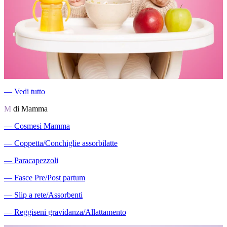
―
Vedi tutto
M
di Mamma
―
Cosmesi Mamma
―
Coppetta/Conchiglie assorbilatte
―
Paracapezzoli
―
Fasce Pre/Post partum
―
Slip a rete/Assorbenti
―
Reggiseni gravidanza/Allattamento