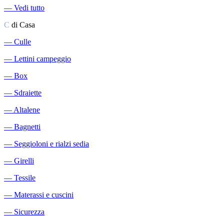
―
Vedi tutto
C
di Casa
―
Culle
―
Lettini campeggio
―
Box
―
Sdraiette
―
Altalene
―
Bagnetti
―
Seggioloni e rialzi sedia
―
Girelli
―
Tessile
―
Materassi e cuscini
―
Sicurezza