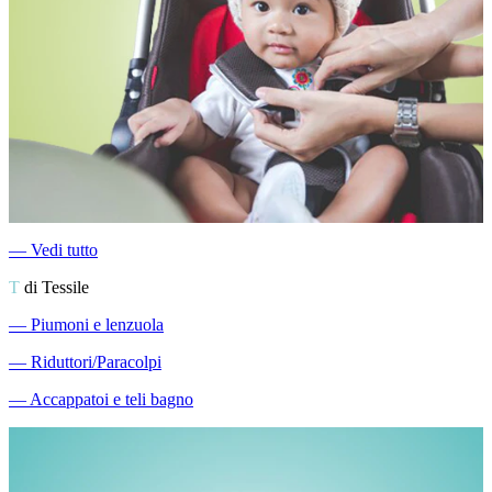
―
Vedi tutto
T
di Tessile
―
Piumoni e lenzuola
―
Riduttori/Paracolpi
―
Accappatoi e teli bagno