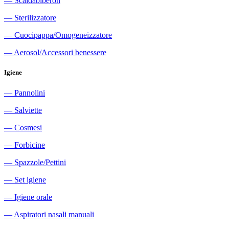
―
Scaldabiberon
―
Sterilizzatore
―
Cuocipappa/Omogeneizzatore
―
Aerosol/Accessori benessere
Igiene
―
Pannolini
―
Salviette
―
Cosmesi
―
Forbicine
―
Spazzole/Pettini
―
Set igiene
―
Igiene orale
―
Aspiratori nasali manuali