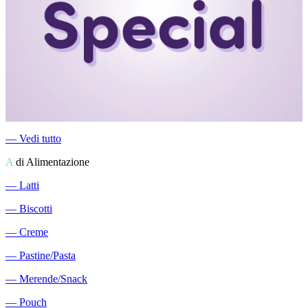
―
Vedi tutto
A
di Alimentazione
―
Latti
―
Biscotti
―
Creme
―
Pastine/Pasta
―
Merende/Snack
―
Pouch