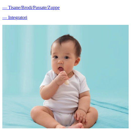
―
Tisane/Brodi/Passate/Zuppe
―
Integratori