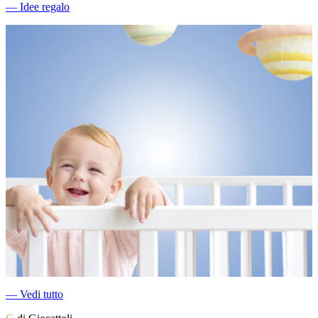
―
Idee regalo
―
Vedi tutto