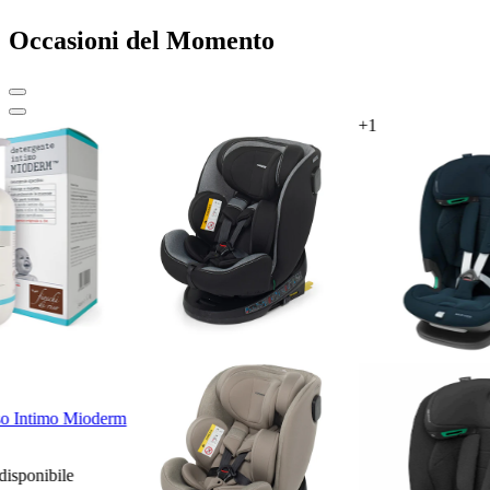
Occasioni del Momento
+1
iso Intimo Mioderm
disponibile