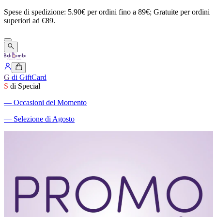
Spese
di
spedizione:
5.90€
per
ordini
fino
a
89€;
Gratuite
per
ordini
superiori
ad
€89.
G
di GiftCard
S
di Special
―
Occasioni del Momento
―
Selezione di Agosto