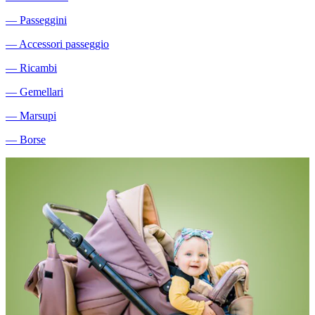
―
Passeggini
―
Accessori passeggio
―
Ricambi
―
Gemellari
―
Marsupi
―
Borse