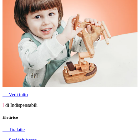
―
Vedi tutto
I
di Indispensabili
Elettrico
―
Tiralatte