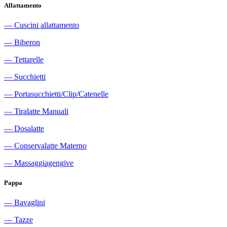
Allattamento
―
Cuscini allattamento
―
Biberon
―
Tettarelle
―
Succhietti
―
Portasucchietti/Clip/Catenelle
―
Tiralatte Manuali
―
Dosalatte
―
Conservalatte Materno
―
Massaggiagengive
Pappa
―
Bavaglini
―
Tazze