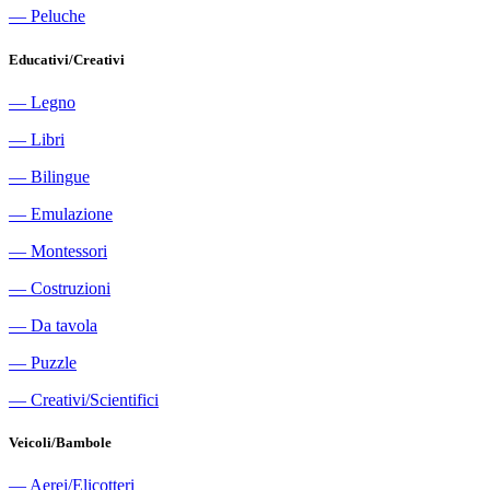
―
Peluche
Educativi/Creativi
―
Legno
―
Libri
―
Bilingue
―
Emulazione
―
Montessori
―
Costruzioni
―
Da tavola
―
Puzzle
―
Creativi/Scientifici
Veicoli/Bambole
―
Aerei/Elicotteri