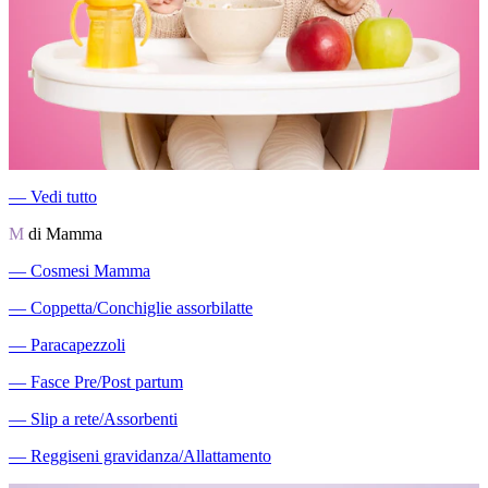
―
Vedi tutto
M
di Mamma
―
Cosmesi Mamma
―
Coppetta/Conchiglie assorbilatte
―
Paracapezzoli
―
Fasce Pre/Post partum
―
Slip a rete/Assorbenti
―
Reggiseni gravidanza/Allattamento