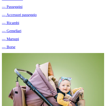
―
Passeggini
―
Accessori passeggio
―
Ricambi
―
Gemellari
―
Marsupi
―
Borse