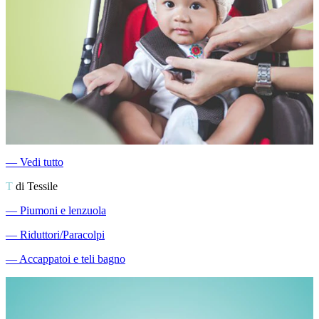
―
Vedi tutto
T
di Tessile
―
Piumoni e lenzuola
―
Riduttori/Paracolpi
―
Accappatoi e teli bagno