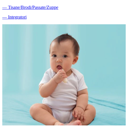
―
Tisane/Brodi/Passate/Zuppe
―
Integratori