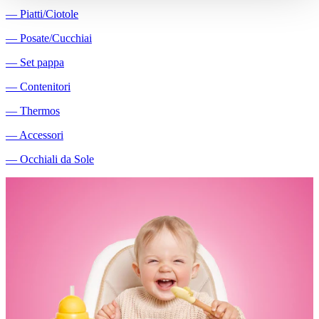
―
Piatti/Ciotole
―
Posate/Cucchiai
―
Set pappa
―
Contenitori
―
Thermos
―
Accessori
―
Occhiali da Sole