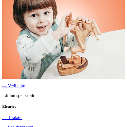
―
Vedi tutto
I
di Indispensabili
Elettrico
―
Tiralatte