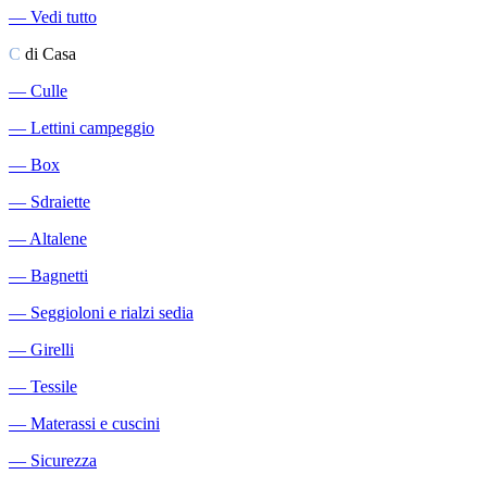
―
Vedi tutto
C
di Casa
―
Culle
―
Lettini campeggio
―
Box
―
Sdraiette
―
Altalene
―
Bagnetti
―
Seggioloni e rialzi sedia
―
Girelli
―
Tessile
―
Materassi e cuscini
―
Sicurezza