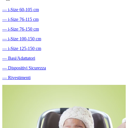
―
i-Size 60-105 cm
―
i-Size 76-115 cm
―
i-Size 76-150 cm
―
i-Size 100-150 cm
―
i-Size 125-150 cm
―
Basi/Adattatori
―
Dispositivi Sicurezza
―
Rivestimenti