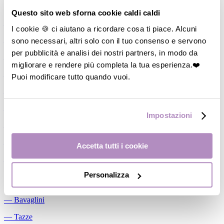
Allattamento
Questo sito web sforna cookie caldi caldi
―
Cuscini allattamento
I cookie 🍪 ci aiutano a ricordare cosa ti piace. Alcuni
sono necessari, altri solo con il tuo consenso e servono
―
Biberon
per pubblicità e analisi dei nostri partners, in modo da
―
Tettarelle
migliorare e rendere più completa la tua esperienza.❤️
―
Succhietti
Puoi modificare tutto quando vuoi.
―
Portasucchietti/Clip/Catenelle
―
Tiralatte Manuali
Impostazioni
―
Dosalatte
―
Conservalatte Materno
Accetta tutti i cookie
―
Massaggiagengive
Personalizza
Pappa
―
Bavaglini
―
Tazze