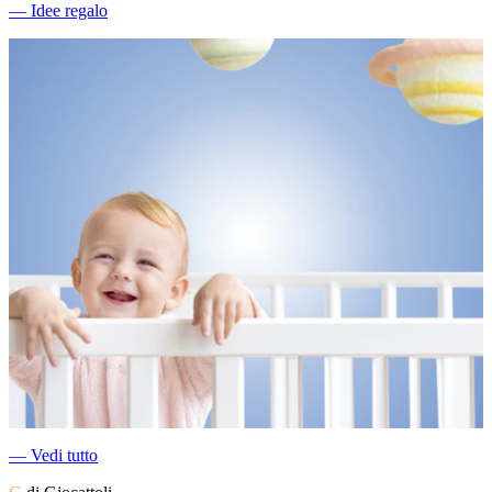
―
Idee regalo
―
Vedi tutto