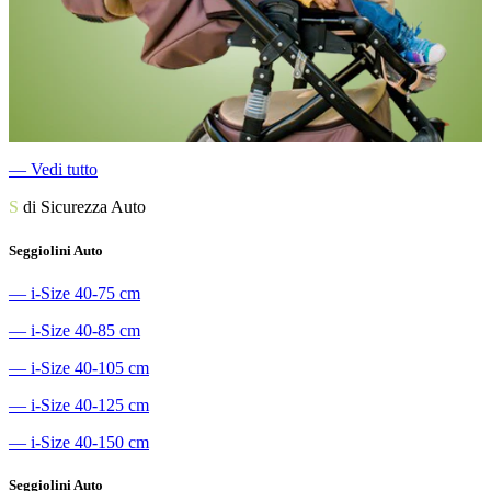
―
Vedi tutto
S
di Sicurezza Auto
Seggiolini Auto
―
i-Size 40-75 cm
―
i-Size 40-85 cm
―
i-Size 40-105 cm
―
i-Size 40-125 cm
―
i-Size 40-150 cm
Seggiolini Auto