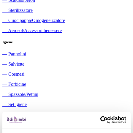
―
Scaldabiberon
―
Sterilizzatore
―
Cuocipappa/Omogeneizzatore
―
Aerosol/Accessori benessere
Igiene
―
Pannolini
―
Salviette
―
Cosmesi
―
Forbicine
―
Spazzole/Pettini
―
Set igiene
―
Igiene orale
―
Aspiratori nasali manuali