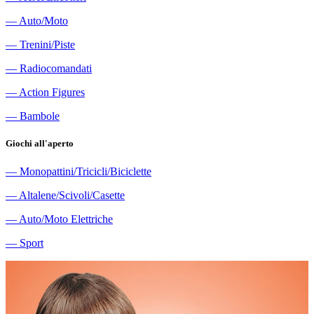
―
Auto/Moto
―
Trenini/Piste
―
Radiocomandati
―
Action Figures
―
Bambole
Giochi all'aperto
―
Monopattini/Tricicli/Biciclette
―
Altalene/Scivoli/Casette
―
Auto/Moto Elettriche
―
Sport