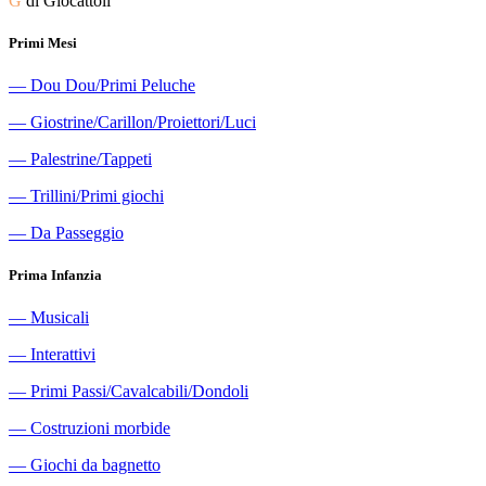
G
di Giocattoli
Primi Mesi
―
Dou Dou/Primi Peluche
―
Giostrine/Carillon/Proiettori/Luci
―
Palestrine/Tappeti
―
Trillini/Primi giochi
―
Da Passeggio
Prima Infanzia
―
Musicali
―
Interattivi
―
Primi Passi/Cavalcabili/Dondoli
―
Costruzioni morbide
―
Giochi da bagnetto