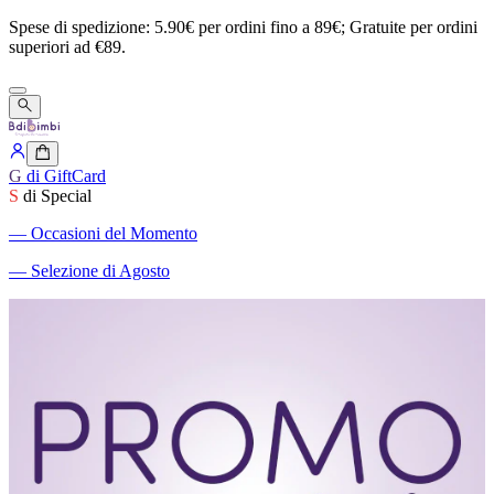
Spese
di
spedizione:
5.90€
per
ordini
fino
a
89€;
Gratuite
per
ordini
superiori
ad
€89.
G
di GiftCard
S
di Special
―
Occasioni del Momento
―
Selezione di Agosto