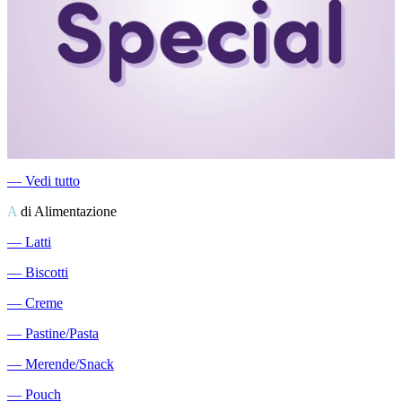
―
Vedi tutto
A
di Alimentazione
―
Latti
―
Biscotti
―
Creme
―
Pastine/Pasta
―
Merende/Snack
―
Pouch