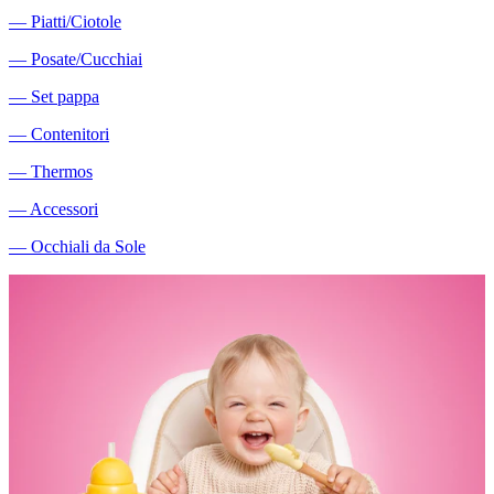
―
Piatti/Ciotole
―
Posate/Cucchiai
―
Set pappa
―
Contenitori
―
Thermos
―
Accessori
―
Occhiali da Sole