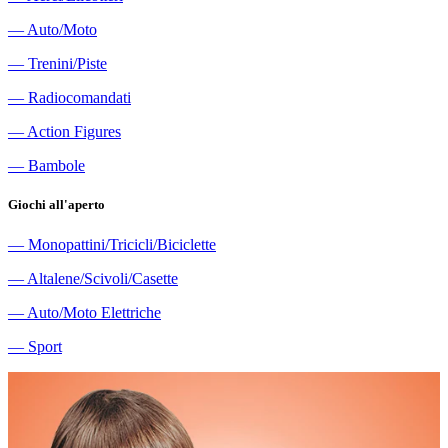
―
Auto/Moto
―
Trenini/Piste
―
Radiocomandati
―
Action Figures
―
Bambole
Giochi all'aperto
―
Monopattini/Tricicli/Biciclette
―
Altalene/Scivoli/Casette
―
Auto/Moto Elettriche
―
Sport