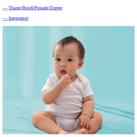
―
Tisane/Brodi/Passate/Zuppe
―
Integratori