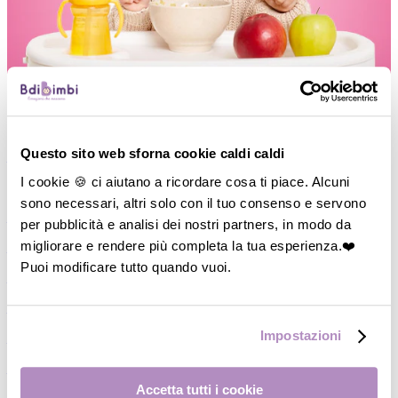
Questo sito web sforna cookie caldi caldi
―
Vedi tutto
I cookie 🍪 ci aiutano a ricordare cosa ti piace. Alcuni
M
di Mamma
sono necessari, altri solo con il tuo consenso e servono
―
Cosmesi Mamma
per pubblicità e analisi dei nostri partners, in modo da
migliorare e rendere più completa la tua esperienza.❤️
―
Coppetta/Conchiglie assorbilatte
Puoi modificare tutto quando vuoi.
―
Paracapezzoli
―
Fasce Pre/Post partum
Impostazioni
―
Slip a rete/Assorbenti
―
Reggiseni gravidanza/Allattamento
Accetta tutti i cookie