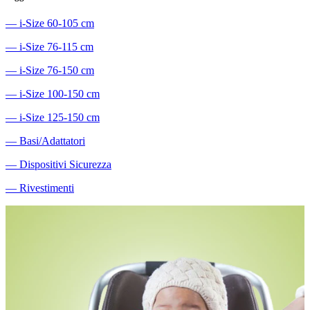
―
i-Size 60-105 cm
―
i-Size 76-115 cm
―
i-Size 76-150 cm
―
i-Size 100-150 cm
―
i-Size 125-150 cm
―
Basi/Adattatori
―
Dispositivi Sicurezza
―
Rivestimenti