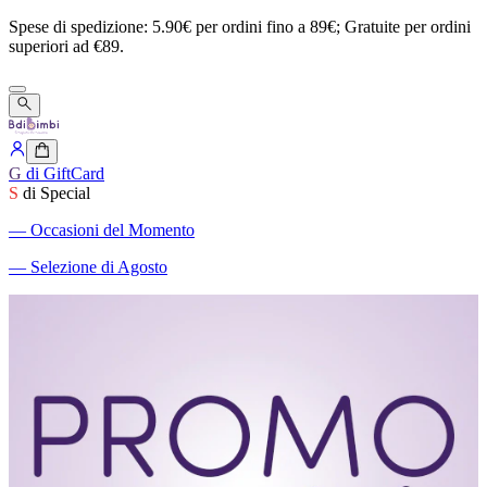
Spese
di
spedizione:
5.90€
per
ordini
fino
a
89€;
Gratuite
per
ordini
superiori
ad
€89.
G
di GiftCard
S
di Special
―
Occasioni del Momento
―
Selezione di Agosto