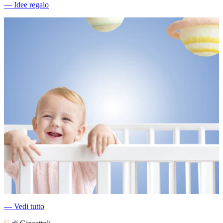
―
Idee regalo
―
Vedi tutto