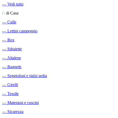
―
Vedi tutto
C
di Casa
―
Culle
―
Lettini campeggio
―
Box
―
Sdraiette
―
Altalene
―
Bagnetti
―
Seggioloni e rialzi sedia
―
Girelli
―
Tessile
―
Materassi e cuscini
―
Sicurezza