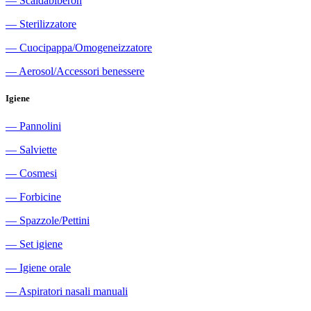
―
Scaldabiberon
―
Sterilizzatore
―
Cuocipappa/Omogeneizzatore
―
Aerosol/Accessori benessere
Igiene
―
Pannolini
―
Salviette
―
Cosmesi
―
Forbicine
―
Spazzole/Pettini
―
Set igiene
―
Igiene orale
―
Aspiratori nasali manuali