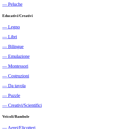
―
Peluche
Educativi/Creativi
―
Legno
―
Libri
―
Bilingue
―
Emulazione
―
Montessori
―
Costruzioni
―
Da tavola
―
Puzzle
―
Creativi/Scientifici
Veicoli/Bambole
―
Aerei/Elicotteri