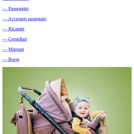
―
Passeggini
―
Accessori passeggio
―
Ricambi
―
Gemellari
―
Marsupi
―
Borse