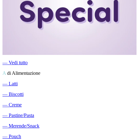
―
Vedi tutto
A
di Alimentazione
―
Latti
―
Biscotti
―
Creme
―
Pastine/Pasta
―
Merende/Snack
―
Pouch