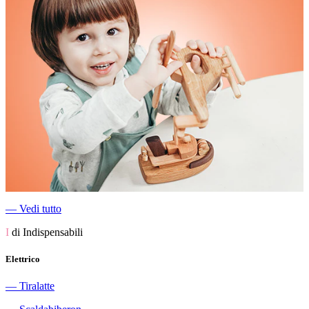
―
Vedi tutto
I
di Indispensabili
Elettrico
―
Tiralatte