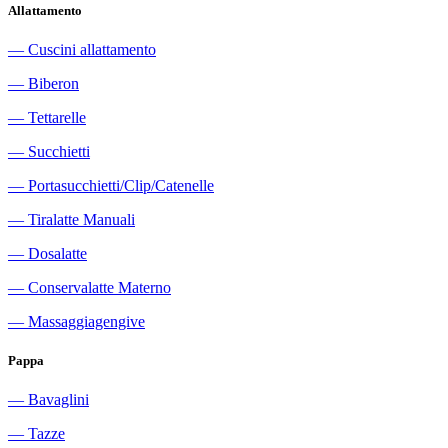
Allattamento
―
Cuscini allattamento
―
Biberon
―
Tettarelle
―
Succhietti
―
Portasucchietti/Clip/Catenelle
―
Tiralatte Manuali
―
Dosalatte
―
Conservalatte Materno
―
Massaggiagengive
Pappa
―
Bavaglini
―
Tazze