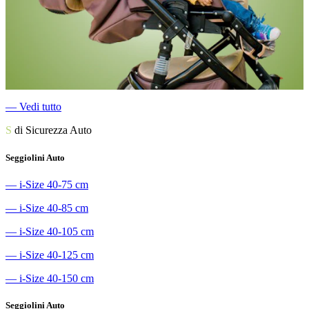
―
Vedi tutto
S
di Sicurezza Auto
Seggiolini Auto
―
i-Size 40-75 cm
―
i-Size 40-85 cm
―
i-Size 40-105 cm
―
i-Size 40-125 cm
―
i-Size 40-150 cm
Seggiolini Auto