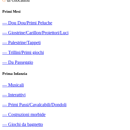
G
di Giocattoli
Primi Mesi
―
Dou Dou/Primi Peluche
―
Giostrine/Carillon/Proiettori/Luci
―
Palestrine/Tappeti
―
Trillini/Primi giochi
―
Da Passeggio
Prima Infanzia
―
Musicali
―
Interattivi
―
Primi Passi/Cavalcabili/Dondoli
―
Costruzioni morbide
―
Giochi da bagnetto