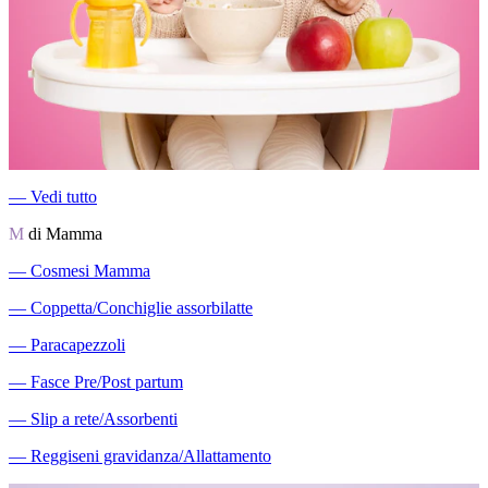
―
Vedi tutto
M
di Mamma
―
Cosmesi Mamma
―
Coppetta/Conchiglie assorbilatte
―
Paracapezzoli
―
Fasce Pre/Post partum
―
Slip a rete/Assorbenti
―
Reggiseni gravidanza/Allattamento