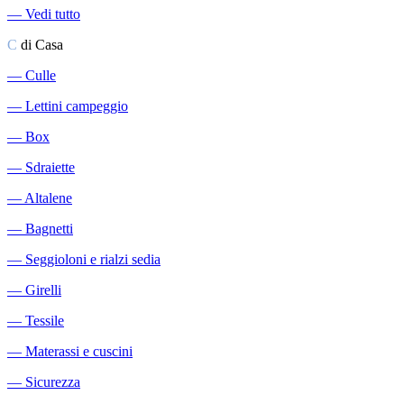
―
Vedi tutto
C
di Casa
―
Culle
―
Lettini campeggio
―
Box
―
Sdraiette
―
Altalene
―
Bagnetti
―
Seggioloni e rialzi sedia
―
Girelli
―
Tessile
―
Materassi e cuscini
―
Sicurezza