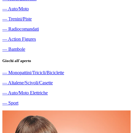
―
Auto/Moto
―
Trenini/Piste
―
Radiocomandati
―
Action Figures
―
Bambole
Giochi all'aperto
―
Monopattini/Tricicli/Biciclette
―
Altalene/Scivoli/Casette
―
Auto/Moto Elettriche
―
Sport