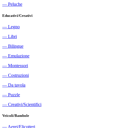
―
Peluche
Educativi/Creativi
―
Legno
―
Libri
―
Bilingue
―
Emulazione
―
Montessori
―
Costruzioni
―
Da tavola
―
Puzzle
―
Creativi/Scientifici
Veicoli/Bambole
―
Aerei/Elicotteri