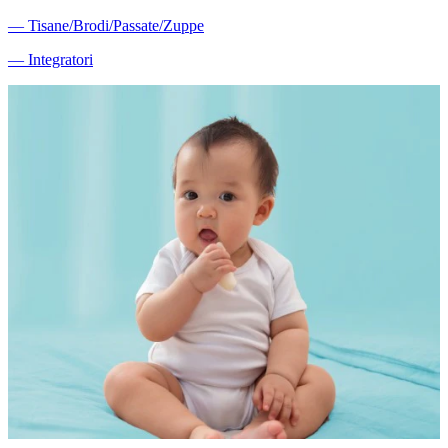
―
Tisane/Brodi/Passate/Zuppe
―
Integratori