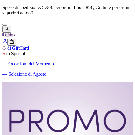
Spese
di
spedizione:
5.90€
per
ordini
fino
a
89€;
Gratuite
per
ordini
superiori
ad
€89.
G
di GiftCard
S
di Special
―
Occasioni del Momento
―
Selezione di Agosto