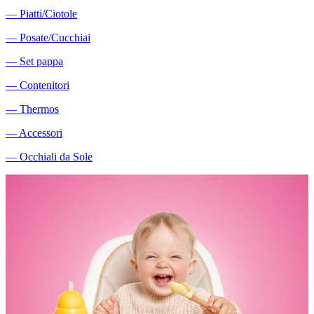
―
Piatti/Ciotole
―
Posate/Cucchiai
―
Set pappa
―
Contenitori
―
Thermos
―
Accessori
―
Occhiali da Sole