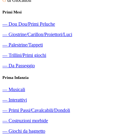
G
di Giocattoli
Primi Mesi
―
Dou Dou/Primi Peluche
―
Giostrine/Carillon/Proiettori/Luci
―
Palestrine/Tappeti
―
Trillini/Primi giochi
―
Da Passeggio
Prima Infanzia
―
Musicali
―
Interattivi
―
Primi Passi/Cavalcabili/Dondoli
―
Costruzioni morbide
―
Giochi da bagnetto