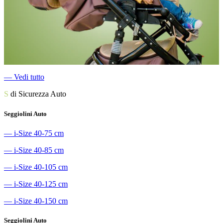
―
Vedi tutto
S
di Sicurezza Auto
Seggiolini Auto
―
i-Size 40-75 cm
―
i-Size 40-85 cm
―
i-Size 40-105 cm
―
i-Size 40-125 cm
―
i-Size 40-150 cm
Seggiolini Auto