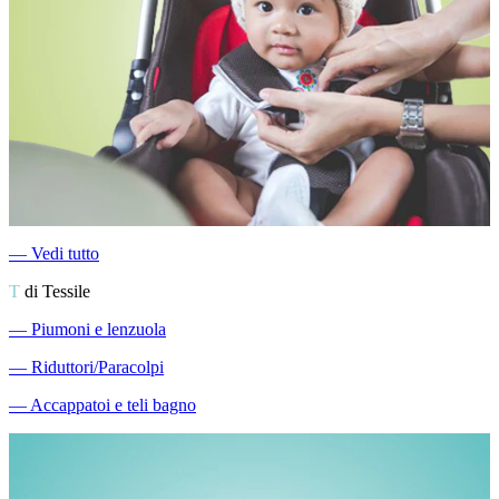
―
Vedi tutto
T
di Tessile
―
Piumoni e lenzuola
―
Riduttori/Paracolpi
―
Accappatoi e teli bagno