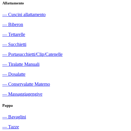
Allattamento
―
Cuscini allattamento
―
Biberon
―
Tettarelle
―
Succhietti
―
Portasucchietti/Clip/Catenelle
―
Tiralatte Manuali
―
Dosalatte
―
Conservalatte Materno
―
Massaggiagengive
Pappa
―
Bavaglini
―
Tazze