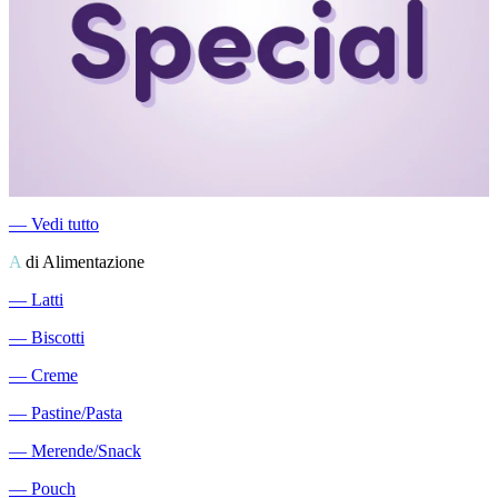
―
Vedi tutto
A
di Alimentazione
―
Latti
―
Biscotti
―
Creme
―
Pastine/Pasta
―
Merende/Snack
―
Pouch