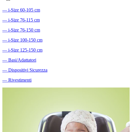
―
i-Size 60-105 cm
―
i-Size 76-115 cm
―
i-Size 76-150 cm
―
i-Size 100-150 cm
―
i-Size 125-150 cm
―
Basi/Adattatori
―
Dispositivi Sicurezza
―
Rivestimenti