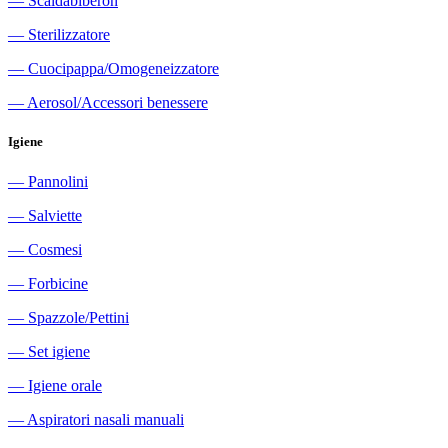
―
Scaldabiberon
―
Sterilizzatore
―
Cuocipappa/Omogeneizzatore
―
Aerosol/Accessori benessere
Igiene
―
Pannolini
―
Salviette
―
Cosmesi
―
Forbicine
―
Spazzole/Pettini
―
Set igiene
―
Igiene orale
―
Aspiratori nasali manuali