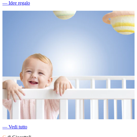
―
Idee regalo
―
Vedi tutto