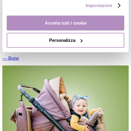
Impostazioni
―
Passeggini
―
Accessori passeggio
Accetta tutti i cookie
―
Ricambi
―
Gemellari
Personalizza
―
Marsupi
―
Borse