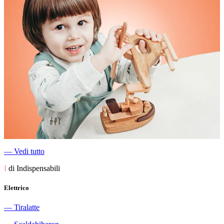
―
Vedi tutto
I
di Indispensabili
Elettrico
―
Tiralatte