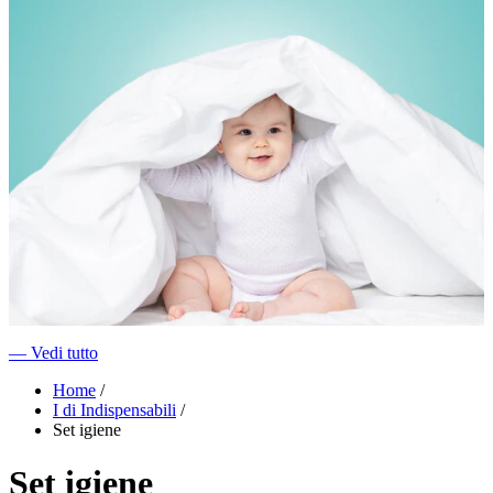
―
Vedi tutto
Home
/
I di Indispensabili
/
Set igiene
Set igiene