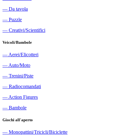
―
Da tavola
―
Puzzle
―
Creativi/Scientifici
Veicoli/Bambole
―
Aerei/Elicotteri
―
Auto/Moto
―
Trenini/Piste
―
Radiocomandati
―
Action Figures
―
Bambole
Giochi all'aperto
―
Monopattini/Tricicli/Biciclette