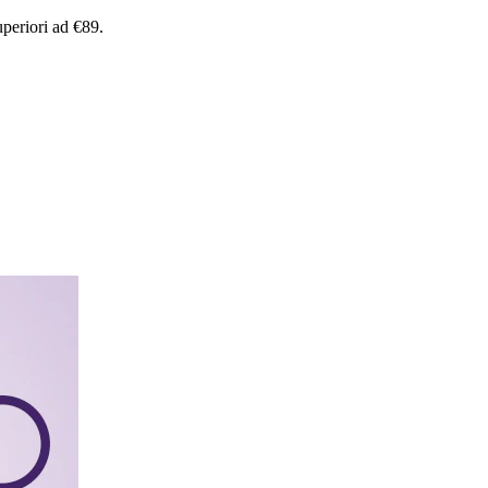
uperiori
ad
€89.