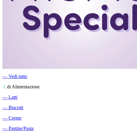
―
Vedi tutto
A
di Alimentazione
―
Latti
―
Biscotti
―
Creme
―
Pastine/Pasta