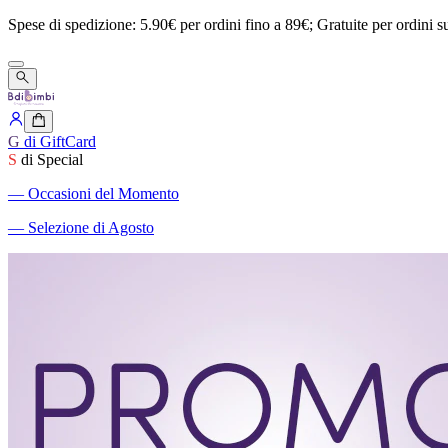
Spese
di
spedizione:
5.90€
per
ordini
fino
a
89€;
Gratuite
per
ordini
s
G
di GiftCard
S
di Special
―
Occasioni del Momento
―
Selezione di Agosto