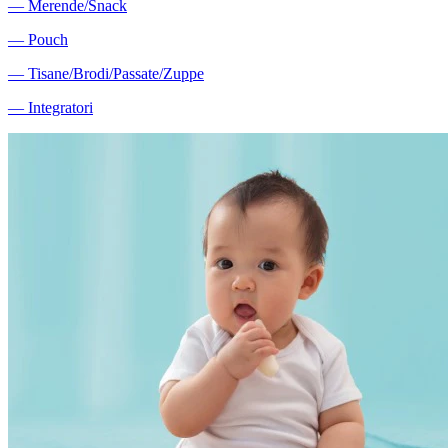
―
Merende/Snack
―
Pouch
―
Tisane/Brodi/Passate/Zuppe
―
Integratori