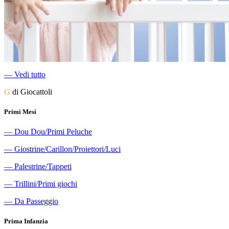
―
Vedi tutto
G
di Giocattoli
Primi Mesi
―
Dou Dou/Primi Peluche
―
Giostrine/Carillon/Proiettori/Luci
―
Palestrine/Tappeti
―
Trillini/Primi giochi
―
Da Passeggio
Prima Infanzia