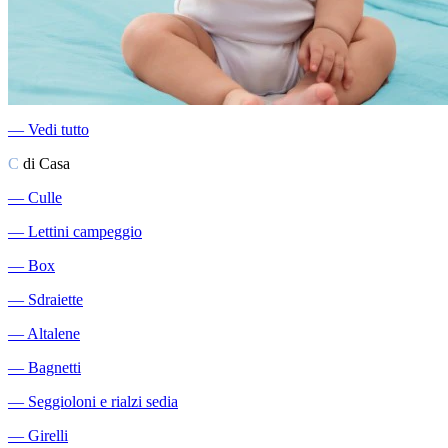
―
Vedi tutto
C
di Casa
―
Culle
―
Lettini campeggio
―
Box
―
Sdraiette
―
Altalene
―
Bagnetti
―
Seggioloni e rialzi sedia
―
Girelli