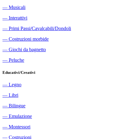
―
Musicali
―
Interattivi
―
Primi Passi/Cavalcabili/Dondoli
―
Costruzioni morbide
―
Giochi da bagnetto
―
Peluche
Educativi/Creativi
―
Legno
―
Libri
―
Bilingue
―
Emulazione
―
Montessori
―
Costruzioni