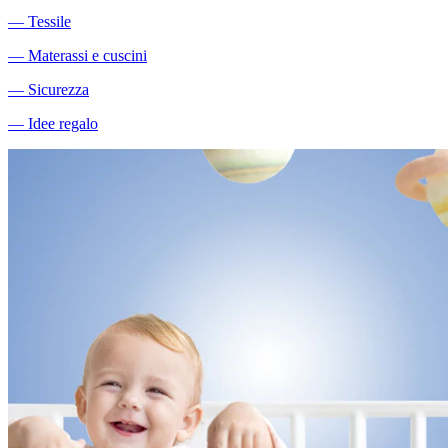
―
Tessile
―
Materassi e cuscini
―
Sicurezza
―
Idee regalo