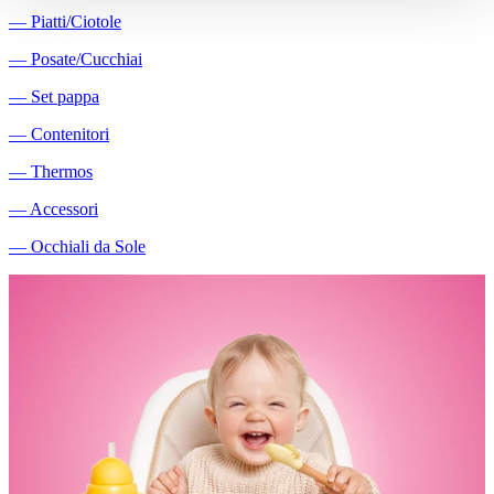
―
Piatti/Ciotole
―
Posate/Cucchiai
―
Set pappa
―
Contenitori
―
Thermos
―
Accessori
―
Occhiali da Sole