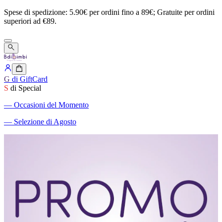
Spese
di
spedizione:
5.90€
per
ordini
fino
a
89€;
Gratuite
per
ordini
superiori
ad
€89.
G
di GiftCard
S
di Special
―
Occasioni del Momento
―
Selezione di Agosto