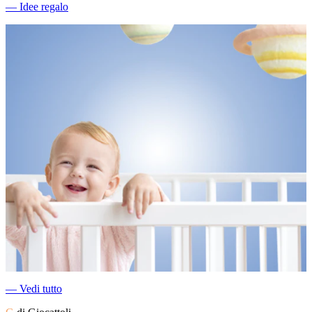
―
Idee regalo
―
Vedi tutto