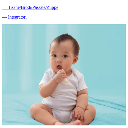
―
Tisane/Brodi/Passate/Zuppe
―
Integratori