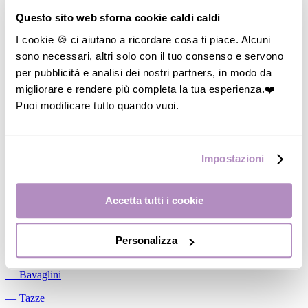
Allattamento
Questo sito web sforna cookie caldi caldi
―
Cuscini allattamento
I cookie 🍪 ci aiutano a ricordare cosa ti piace. Alcuni
sono necessari, altri solo con il tuo consenso e servono
―
Biberon
per pubblicità e analisi dei nostri partners, in modo da
―
Tettarelle
migliorare e rendere più completa la tua esperienza.❤️
―
Succhietti
Puoi modificare tutto quando vuoi.
―
Portasucchietti/Clip/Catenelle
―
Tiralatte Manuali
Impostazioni
―
Dosalatte
―
Conservalatte Materno
Accetta tutti i cookie
―
Massaggiagengive
Personalizza
Pappa
―
Bavaglini
―
Tazze