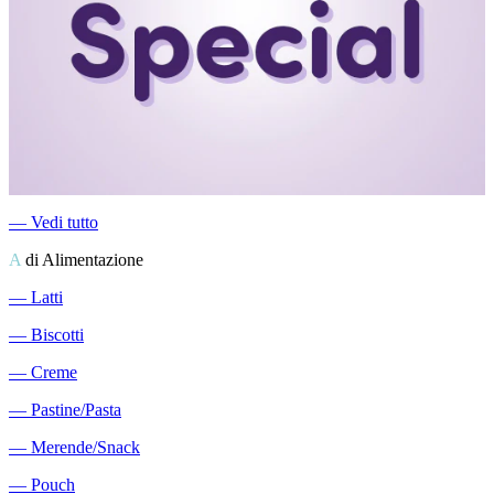
―
Vedi tutto
A
di Alimentazione
―
Latti
―
Biscotti
―
Creme
―
Pastine/Pasta
―
Merende/Snack
―
Pouch