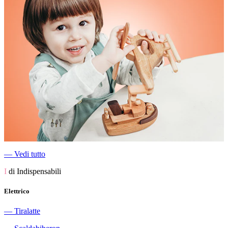
―
Vedi tutto
I
di Indispensabili
Elettrico
―
Tiralatte