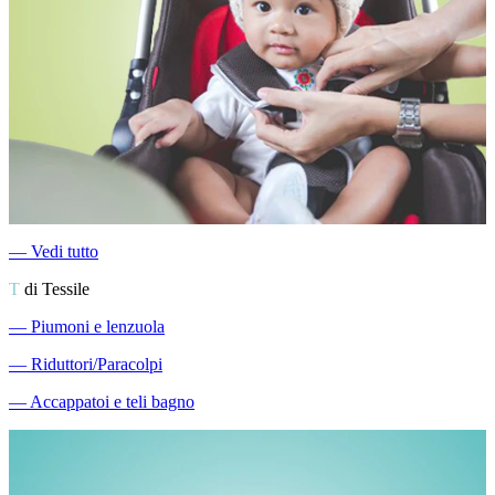
―
Vedi tutto
T
di Tessile
―
Piumoni e lenzuola
―
Riduttori/Paracolpi
―
Accappatoi e teli bagno