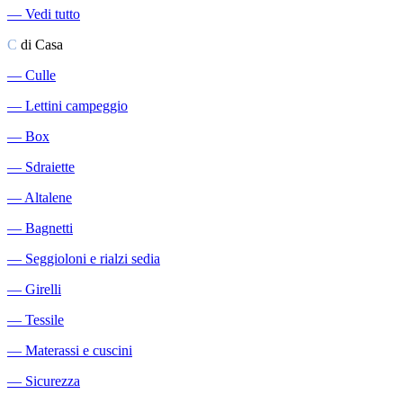
―
Vedi tutto
C
di Casa
―
Culle
―
Lettini campeggio
―
Box
―
Sdraiette
―
Altalene
―
Bagnetti
―
Seggioloni e rialzi sedia
―
Girelli
―
Tessile
―
Materassi e cuscini
―
Sicurezza