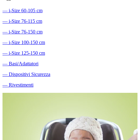
―
i-Size 60-105 cm
―
i-Size 76-115 cm
―
i-Size 76-150 cm
―
i-Size 100-150 cm
―
i-Size 125-150 cm
―
Basi/Adattatori
―
Dispositivi Sicurezza
―
Rivestimenti