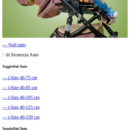
―
Vedi tutto
S
di Sicurezza Auto
Seggiolini Auto
―
i-Size 40-75 cm
―
i-Size 40-85 cm
―
i-Size 40-105 cm
―
i-Size 40-125 cm
―
i-Size 40-150 cm
Seggiolini Auto