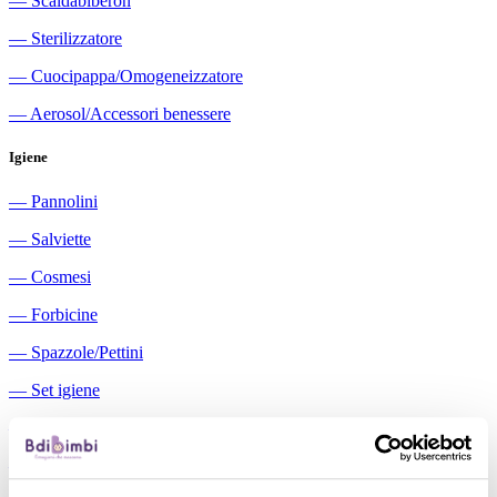
―
Scaldabiberon
―
Sterilizzatore
―
Cuocipappa/Omogeneizzatore
―
Aerosol/Accessori benessere
Igiene
―
Pannolini
―
Salviette
―
Cosmesi
―
Forbicine
―
Spazzole/Pettini
―
Set igiene
―
Igiene orale
―
Aspiratori nasali manuali