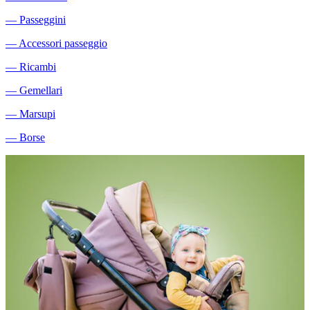
―
Passeggini
―
Accessori passeggio
―
Ricambi
―
Gemellari
―
Marsupi
―
Borse