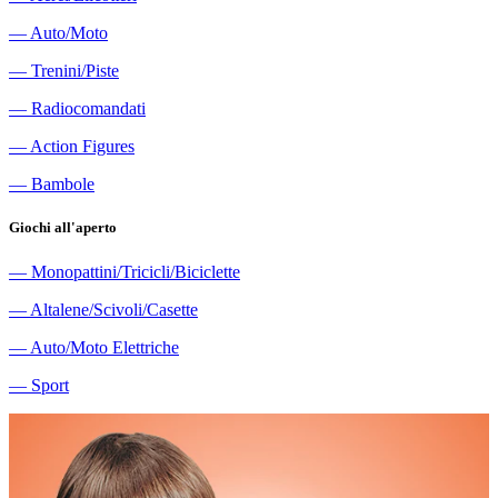
―
Auto/Moto
―
Trenini/Piste
―
Radiocomandati
―
Action Figures
―
Bambole
Giochi all'aperto
―
Monopattini/Tricicli/Biciclette
―
Altalene/Scivoli/Casette
―
Auto/Moto Elettriche
―
Sport