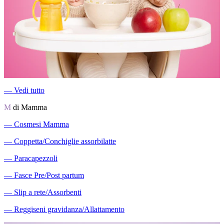
―
Vedi tutto
M
di Mamma
―
Cosmesi Mamma
―
Coppetta/Conchiglie assorbilatte
―
Paracapezzoli
―
Fasce Pre/Post partum
―
Slip a rete/Assorbenti
―
Reggiseni gravidanza/Allattamento