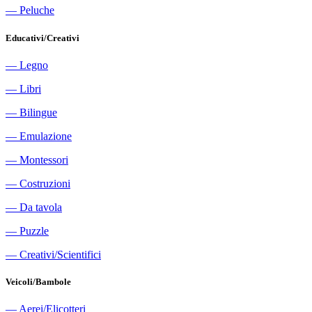
―
Peluche
Educativi/Creativi
―
Legno
―
Libri
―
Bilingue
―
Emulazione
―
Montessori
―
Costruzioni
―
Da tavola
―
Puzzle
―
Creativi/Scientifici
Veicoli/Bambole
―
Aerei/Elicotteri