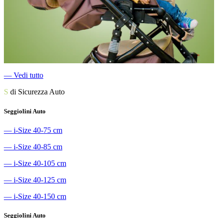
―
Vedi tutto
S
di Sicurezza Auto
Seggiolini Auto
―
i-Size 40-75 cm
―
i-Size 40-85 cm
―
i-Size 40-105 cm
―
i-Size 40-125 cm
―
i-Size 40-150 cm
Seggiolini Auto