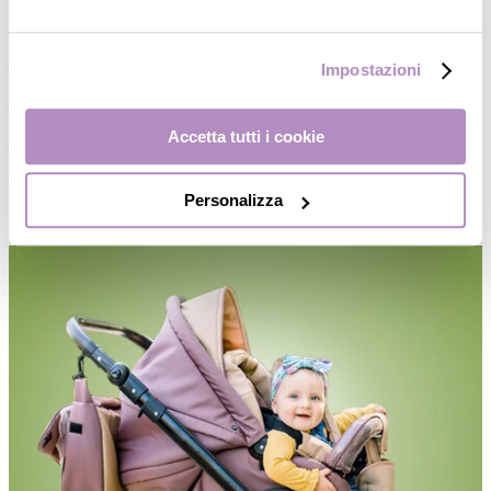
―
Passeggini
―
Accessori passeggio
Impostazioni
―
Ricambi
Accetta tutti i cookie
―
Gemellari
―
Marsupi
Personalizza
―
Borse