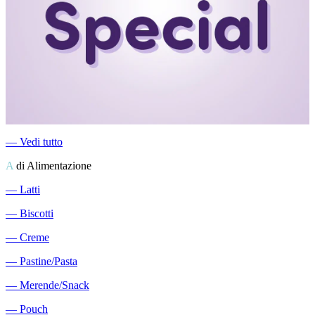
―
Vedi tutto
A
di Alimentazione
―
Latti
―
Biscotti
―
Creme
―
Pastine/Pasta
―
Merende/Snack
―
Pouch