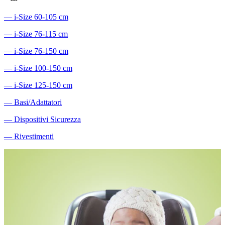
―
i-Size 60-105 cm
―
i-Size 76-115 cm
―
i-Size 76-150 cm
―
i-Size 100-150 cm
―
i-Size 125-150 cm
―
Basi/Adattatori
―
Dispositivi Sicurezza
―
Rivestimenti