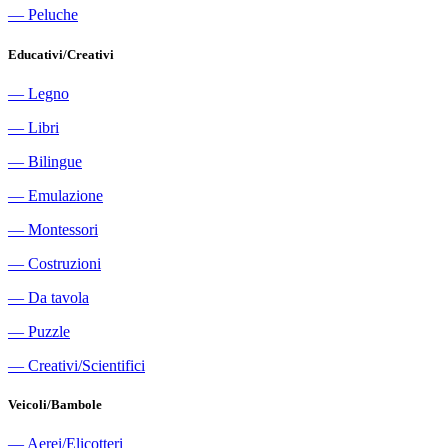
―
Peluche
Educativi/Creativi
―
Legno
―
Libri
―
Bilingue
―
Emulazione
―
Montessori
―
Costruzioni
―
Da tavola
―
Puzzle
―
Creativi/Scientifici
Veicoli/Bambole
―
Aerei/Elicotteri