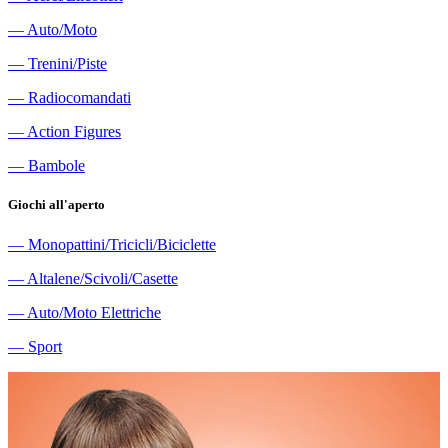
―
Auto/Moto
―
Trenini/Piste
―
Radiocomandati
―
Action Figures
―
Bambole
Giochi all'aperto
―
Monopattini/Tricicli/Biciclette
―
Altalene/Scivoli/Casette
―
Auto/Moto Elettriche
―
Sport