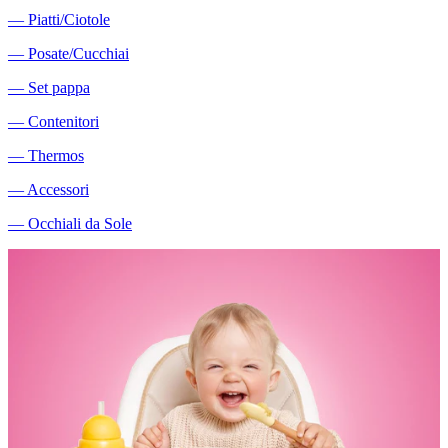
―
Piatti/Ciotole
―
Posate/Cucchiai
―
Set pappa
―
Contenitori
―
Thermos
―
Accessori
―
Occhiali da Sole