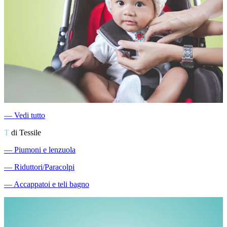
―
Vedi tutto
T
di Tessile
―
Piumoni e lenzuola
―
Riduttori/Paracolpi
―
Accappatoi e teli bagno