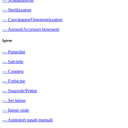
―
Scaldabiberon
―
Sterilizzatore
―
Cuocipappa/Omogeneizzatore
―
Aerosol/Accessori benessere
Igiene
―
Pannolini
―
Salviette
―
Cosmesi
―
Forbicine
―
Spazzole/Pettini
―
Set igiene
―
Igiene orale
―
Aspiratori nasali manuali