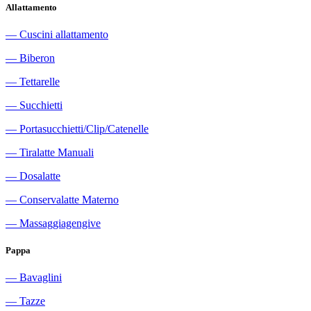
Allattamento
―
Cuscini allattamento
―
Biberon
―
Tettarelle
―
Succhietti
―
Portasucchietti/Clip/Catenelle
―
Tiralatte Manuali
―
Dosalatte
―
Conservalatte Materno
―
Massaggiagengive
Pappa
―
Bavaglini
―
Tazze