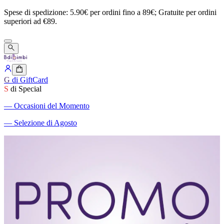
Spese
di
spedizione:
5.90€
per
ordini
fino
a
89€;
Gratuite
per
ordini
superiori
ad
€89.
G
di GiftCard
S
di Special
―
Occasioni del Momento
―
Selezione di Agosto