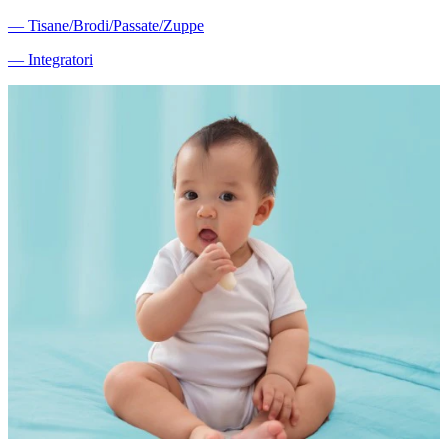
―
Tisane/Brodi/Passate/Zuppe
―
Integratori