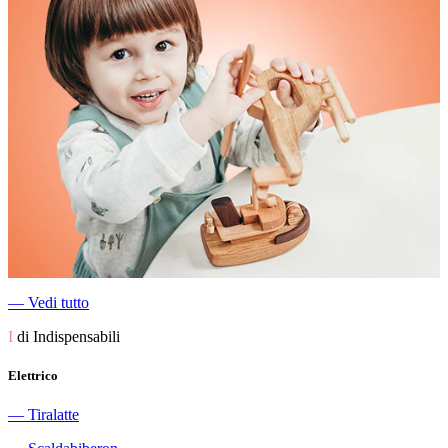
―
Vedi tutto
I
di Indispensabili
Elettrico
―
Tiralatte