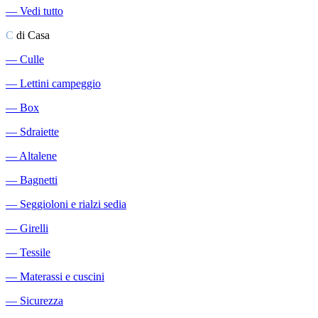
―
Vedi tutto
C
di Casa
―
Culle
―
Lettini campeggio
―
Box
―
Sdraiette
―
Altalene
―
Bagnetti
―
Seggioloni e rialzi sedia
―
Girelli
―
Tessile
―
Materassi e cuscini
―
Sicurezza