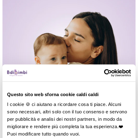
Questo sito web sforna cookie caldi caldi
I cookie 🍪 ci aiutano a ricordare cosa ti piace. Alcuni
sono necessari, altri solo con il tuo consenso e servono
―
Vedi tutto
per pubblicità e analisi dei nostri partners, in modo da
P
di Passeggio
migliorare e rendere più completa la tua esperienza.❤️
Puoi modificare tutto quando vuoi.
―
Carrozzine