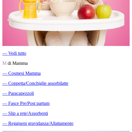
―
Vedi tutto
M
di Mamma
―
Cosmesi Mamma
―
Coppetta/Conchiglie assorbilatte
―
Paracapezzoli
―
Fasce Pre/Post partum
―
Slip a rete/Assorbenti
―
Reggiseni gravidanza/Allattamento