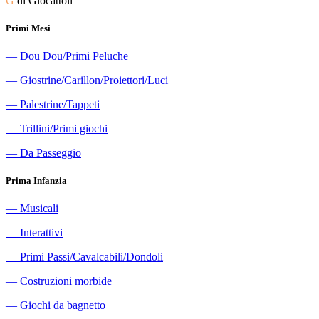
G
di Giocattoli
Primi Mesi
―
Dou Dou/Primi Peluche
―
Giostrine/Carillon/Proiettori/Luci
―
Palestrine/Tappeti
―
Trillini/Primi giochi
―
Da Passeggio
Prima Infanzia
―
Musicali
―
Interattivi
―
Primi Passi/Cavalcabili/Dondoli
―
Costruzioni morbide
―
Giochi da bagnetto