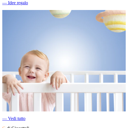
―
Idee regalo
―
Vedi tutto