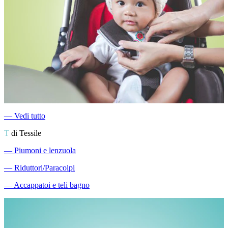
―
Vedi tutto
T
di Tessile
―
Piumoni e lenzuola
―
Riduttori/Paracolpi
―
Accappatoi e teli bagno