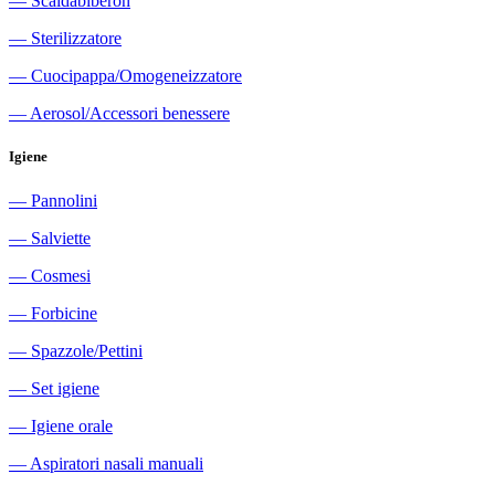
―
Scaldabiberon
―
Sterilizzatore
―
Cuocipappa/Omogeneizzatore
―
Aerosol/Accessori benessere
Igiene
―
Pannolini
―
Salviette
―
Cosmesi
―
Forbicine
―
Spazzole/Pettini
―
Set igiene
―
Igiene orale
―
Aspiratori nasali manuali