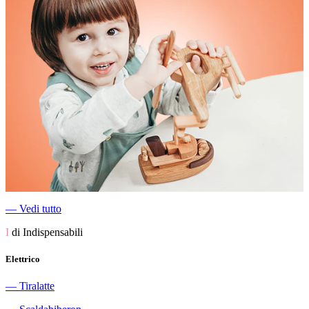
―
Vedi tutto
I
di Indispensabili
Elettrico
―
Tiralatte