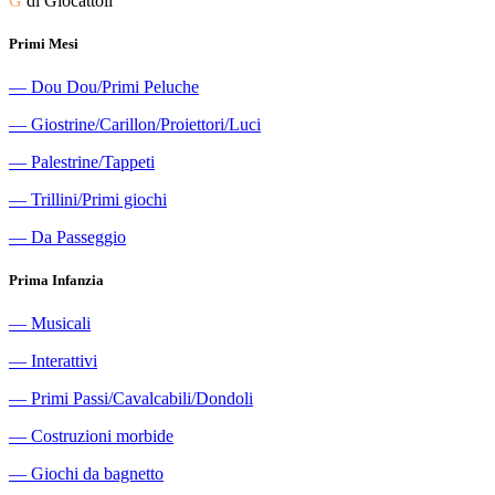
G
di Giocattoli
Primi Mesi
―
Dou Dou/Primi Peluche
―
Giostrine/Carillon/Proiettori/Luci
―
Palestrine/Tappeti
―
Trillini/Primi giochi
―
Da Passeggio
Prima Infanzia
―
Musicali
―
Interattivi
―
Primi Passi/Cavalcabili/Dondoli
―
Costruzioni morbide
―
Giochi da bagnetto