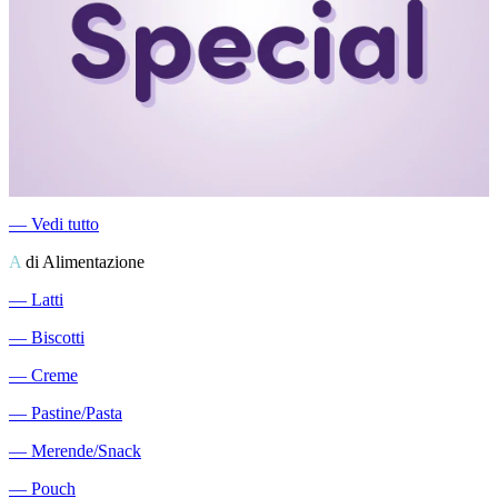
―
Vedi tutto
A
di Alimentazione
―
Latti
―
Biscotti
―
Creme
―
Pastine/Pasta
―
Merende/Snack
―
Pouch