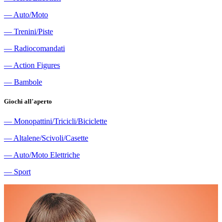
―
Auto/Moto
―
Trenini/Piste
―
Radiocomandati
―
Action Figures
―
Bambole
Giochi all'aperto
―
Monopattini/Tricicli/Biciclette
―
Altalene/Scivoli/Casette
―
Auto/Moto Elettriche
―
Sport