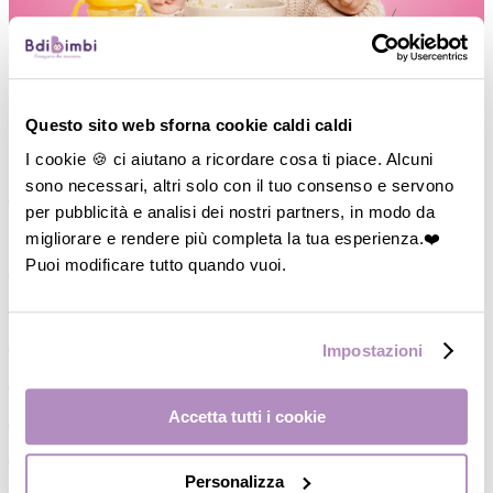
Questo sito web sforna cookie caldi caldi
I cookie 🍪 ci aiutano a ricordare cosa ti piace. Alcuni
sono necessari, altri solo con il tuo consenso e servono
―
Vedi tutto
per pubblicità e analisi dei nostri partners, in modo da
M
di Mamma
migliorare e rendere più completa la tua esperienza.❤️
Puoi modificare tutto quando vuoi.
―
Cosmesi Mamma
―
Coppetta/Conchiglie assorbilatte
―
Paracapezzoli
Impostazioni
―
Fasce Pre/Post partum
Accetta tutti i cookie
―
Slip a rete/Assorbenti
―
Reggiseni gravidanza/Allattamento
Personalizza