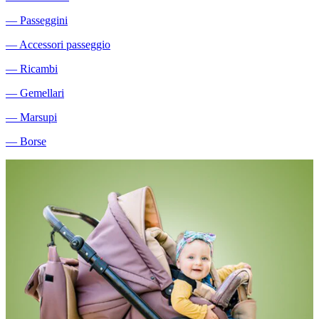
―
Passeggini
―
Accessori passeggio
―
Ricambi
―
Gemellari
―
Marsupi
―
Borse