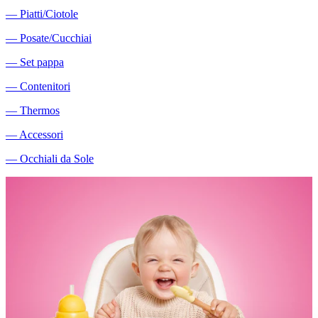
―
Piatti/Ciotole
―
Posate/Cucchiai
―
Set pappa
―
Contenitori
―
Thermos
―
Accessori
―
Occhiali da Sole