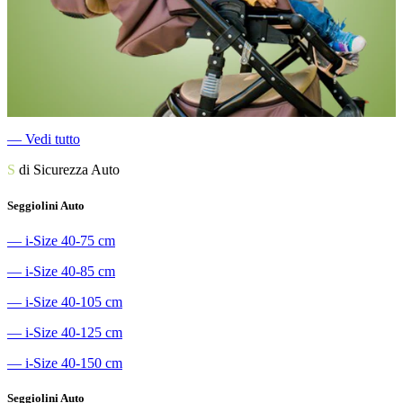
―
Vedi tutto
S
di Sicurezza Auto
Seggiolini Auto
―
i-Size 40-75 cm
―
i-Size 40-85 cm
―
i-Size 40-105 cm
―
i-Size 40-125 cm
―
i-Size 40-150 cm
Seggiolini Auto