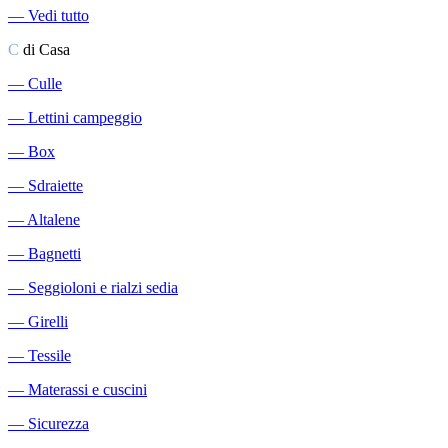
―
Vedi tutto
C
di Casa
―
Culle
―
Lettini campeggio
―
Box
―
Sdraiette
―
Altalene
―
Bagnetti
―
Seggioloni e rialzi sedia
―
Girelli
―
Tessile
―
Materassi e cuscini
―
Sicurezza