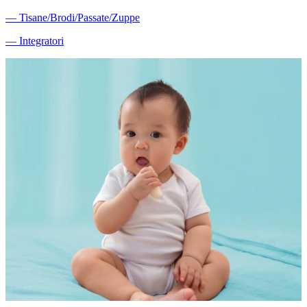
―
Tisane/Brodi/Passate/Zuppe
―
Integratori