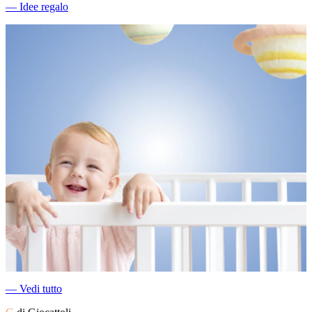
―
Idee regalo
―
Vedi tutto