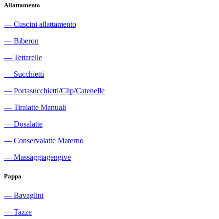
Allattamento
―
Cuscini allattamento
―
Biberon
―
Tettarelle
―
Succhietti
―
Portasucchietti/Clip/Catenelle
―
Tiralatte Manuali
―
Dosalatte
―
Conservalatte Materno
―
Massaggiagengive
Pappa
―
Bavaglini
―
Tazze