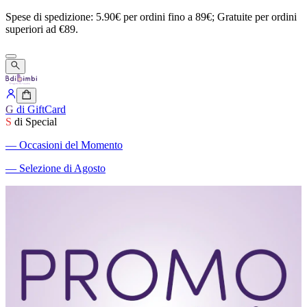
Spese
di
spedizione:
5.90€
per
ordini
fino
a
89€;
Gratuite
per
ordini
superiori
ad
€89.
G
di GiftCard
S
di Special
―
Occasioni del Momento
―
Selezione di Agosto