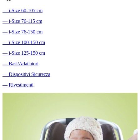
―
i-Size 60-105 cm
―
i-Size 76-115 cm
―
i-Size 76-150 cm
―
i-Size 100-150 cm
―
i-Size 125-150 cm
―
Basi/Adattatori
―
Dispositivi Sicurezza
―
Rivestimenti