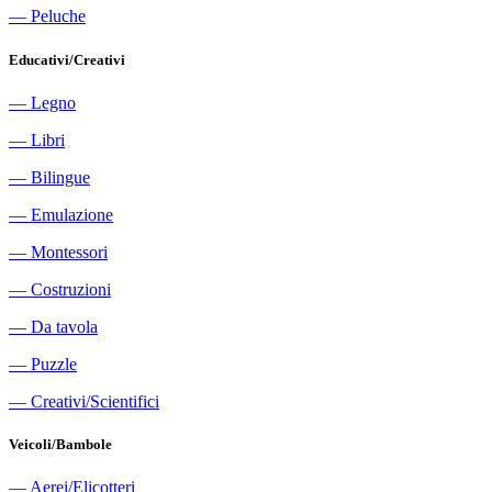
―
Peluche
Educativi/Creativi
―
Legno
―
Libri
―
Bilingue
―
Emulazione
―
Montessori
―
Costruzioni
―
Da tavola
―
Puzzle
―
Creativi/Scientifici
Veicoli/Bambole
―
Aerei/Elicotteri