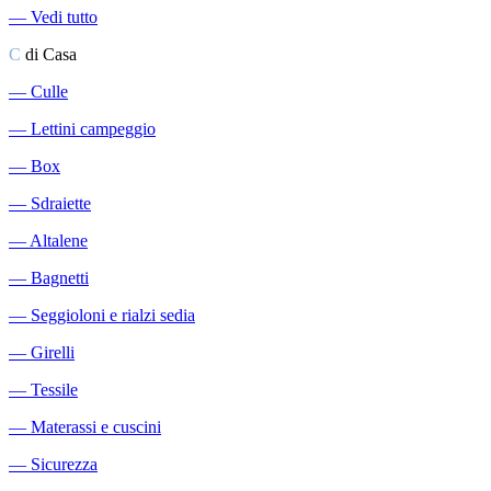
―
Vedi tutto
C
di Casa
―
Culle
―
Lettini campeggio
―
Box
―
Sdraiette
―
Altalene
―
Bagnetti
―
Seggioloni e rialzi sedia
―
Girelli
―
Tessile
―
Materassi e cuscini
―
Sicurezza