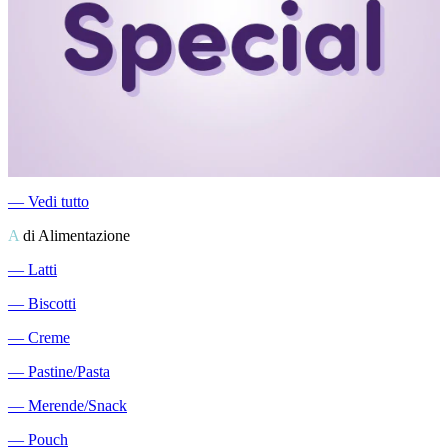
―
Vedi tutto
A
di Alimentazione
―
Latti
―
Biscotti
―
Creme
―
Pastine/Pasta
―
Merende/Snack
―
Pouch