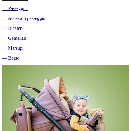
―
Passeggini
―
Accessori passeggio
―
Ricambi
―
Gemellari
―
Marsupi
―
Borse