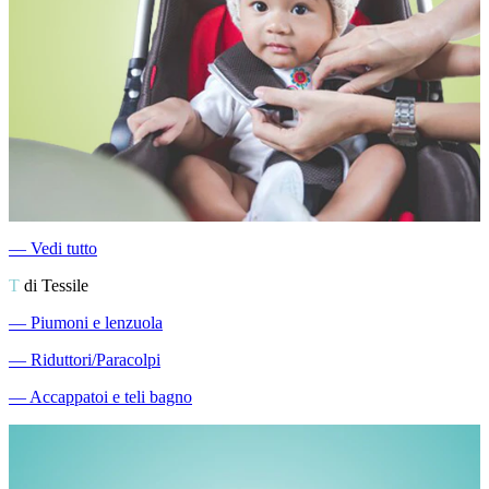
―
Vedi tutto
T
di Tessile
―
Piumoni e lenzuola
―
Riduttori/Paracolpi
―
Accappatoi e teli bagno