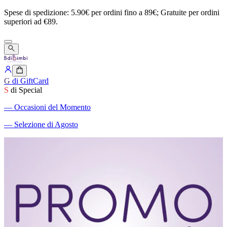
Spese
di
spedizione:
5.90€
per
ordini
fino
a
89€;
Gratuite
per
ordini
superiori
ad
€89.
G
di GiftCard
S
di Special
―
Occasioni del Momento
―
Selezione di Agosto