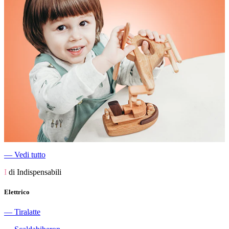
―
Vedi tutto
I
di Indispensabili
Elettrico
―
Tiralatte