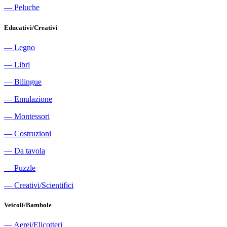
―
Peluche
Educativi/Creativi
―
Legno
―
Libri
―
Bilingue
―
Emulazione
―
Montessori
―
Costruzioni
―
Da tavola
―
Puzzle
―
Creativi/Scientifici
Veicoli/Bambole
―
Aerei/Elicotteri