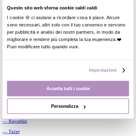
Allattamento
Questo sito web sforna cookie caldi caldi
―
Cuscini allattamento
I cookie 🍪 ci aiutano a ricordare cosa ti piace. Alcuni
sono necessari, altri solo con il tuo consenso e servono
―
Biberon
per pubblicità e analisi dei nostri partners, in modo da
―
Tettarelle
migliorare e rendere più completa la tua esperienza.❤️
―
Succhietti
Puoi modificare tutto quando vuoi.
―
Portasucchietti/Clip/Catenelle
―
Tiralatte Manuali
Impostazioni
―
Dosalatte
―
Conservalatte Materno
Accetta tutti i cookie
―
Massaggiagengive
Personalizza
Pappa
―
Bavaglini
―
Tazze