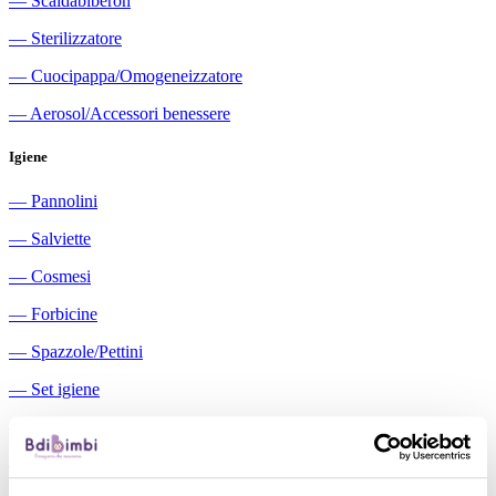
―
Scaldabiberon
―
Sterilizzatore
―
Cuocipappa/Omogeneizzatore
―
Aerosol/Accessori benessere
Igiene
―
Pannolini
―
Salviette
―
Cosmesi
―
Forbicine
―
Spazzole/Pettini
―
Set igiene
―
Igiene orale
―
Aspiratori nasali manuali