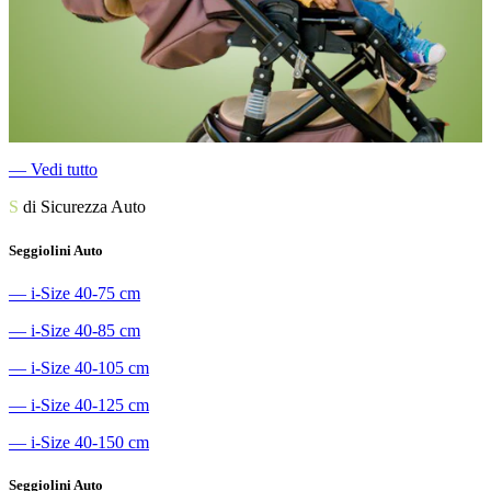
―
Vedi tutto
S
di Sicurezza Auto
Seggiolini Auto
―
i-Size 40-75 cm
―
i-Size 40-85 cm
―
i-Size 40-105 cm
―
i-Size 40-125 cm
―
i-Size 40-150 cm
Seggiolini Auto