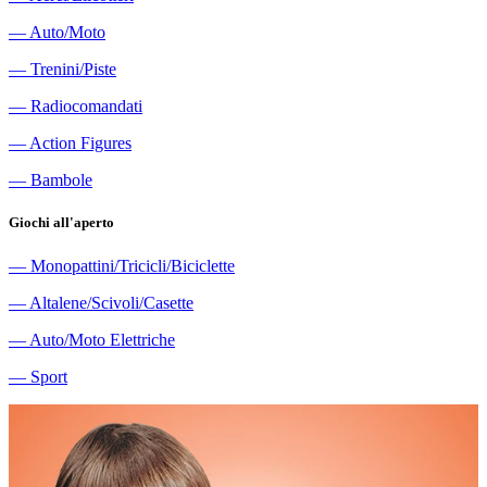
―
Auto/Moto
―
Trenini/Piste
―
Radiocomandati
―
Action Figures
―
Bambole
Giochi all'aperto
―
Monopattini/Tricicli/Biciclette
―
Altalene/Scivoli/Casette
―
Auto/Moto Elettriche
―
Sport