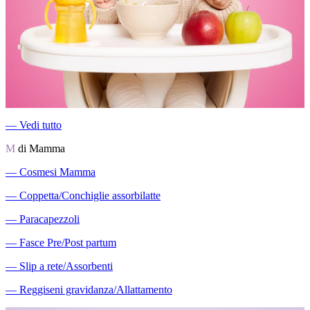
―
Vedi tutto
M
di Mamma
―
Cosmesi Mamma
―
Coppetta/Conchiglie assorbilatte
―
Paracapezzoli
―
Fasce Pre/Post partum
―
Slip a rete/Assorbenti
―
Reggiseni gravidanza/Allattamento