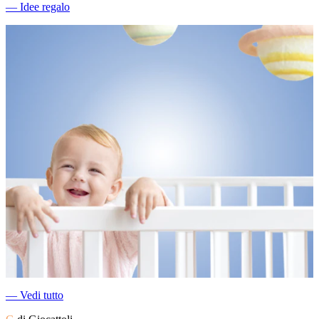
―
Idee regalo
―
Vedi tutto