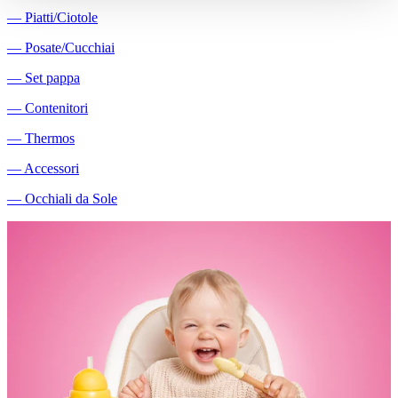
―
Piatti/Ciotole
―
Posate/Cucchiai
―
Set pappa
―
Contenitori
―
Thermos
―
Accessori
―
Occhiali da Sole