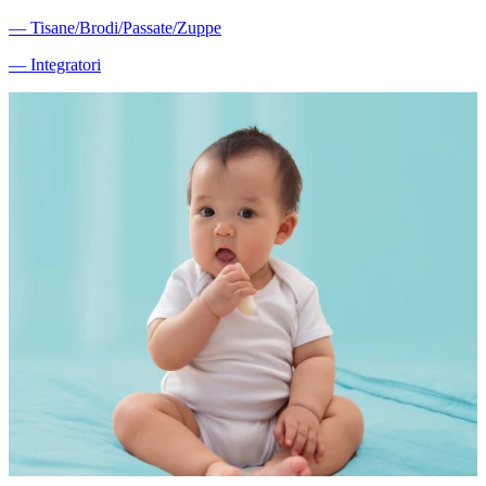
―
Tisane/Brodi/Passate/Zuppe
―
Integratori