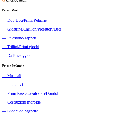
G
di Giocattoli
Primi Mesi
―
Dou Dou/Primi Peluche
―
Giostrine/Carillon/Proiettori/Luci
―
Palestrine/Tappeti
―
Trillini/Primi giochi
―
Da Passeggio
Prima Infanzia
―
Musicali
―
Interattivi
―
Primi Passi/Cavalcabili/Dondoli
―
Costruzioni morbide
―
Giochi da bagnetto