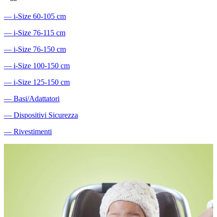
―
i-Size 60-105 cm
―
i-Size 76-115 cm
―
i-Size 76-150 cm
―
i-Size 100-150 cm
―
i-Size 125-150 cm
―
Basi/Adattatori
―
Dispositivi Sicurezza
―
Rivestimenti