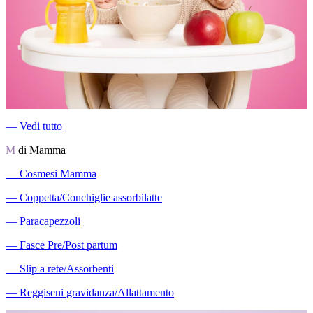
―
Vedi tutto
M
di Mamma
―
Cosmesi Mamma
―
Coppetta/Conchiglie assorbilatte
―
Paracapezzoli
―
Fasce Pre/Post partum
―
Slip a rete/Assorbenti
―
Reggiseni gravidanza/Allattamento