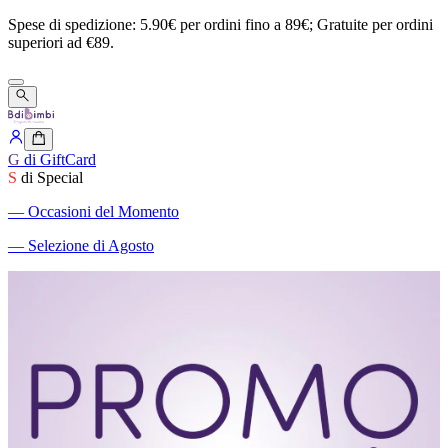
Spese
di
spedizione:
5.90€
per
ordini
fino
a
89€;
Gratuite
per
ordini
superiori
ad
€89.
G
di GiftCard
S
di Special
―
Occasioni del Momento
―
Selezione di Agosto