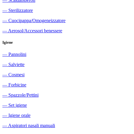
―
Scaldabiberon
―
Sterilizzatore
―
Cuocipappa/Omogeneizzatore
―
Aerosol/Accessori benessere
Igiene
―
Pannolini
―
Salviette
―
Cosmesi
―
Forbicine
―
Spazzole/Pettini
―
Set igiene
―
Igiene orale
―
Aspiratori nasali manuali