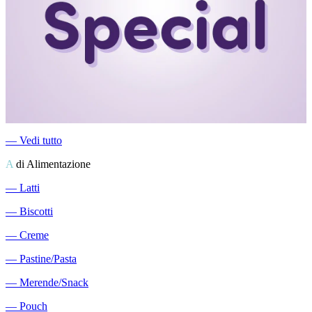
―
Vedi tutto
A
di Alimentazione
―
Latti
―
Biscotti
―
Creme
―
Pastine/Pasta
―
Merende/Snack
―
Pouch