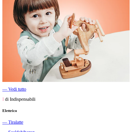
―
Vedi tutto
I
di Indispensabili
Elettrico
―
Tiralatte