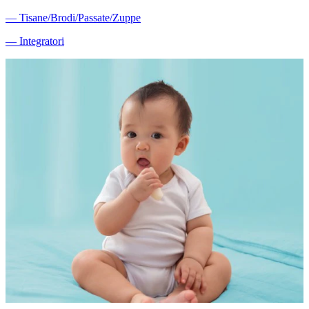
―
Tisane/Brodi/Passate/Zuppe
―
Integratori