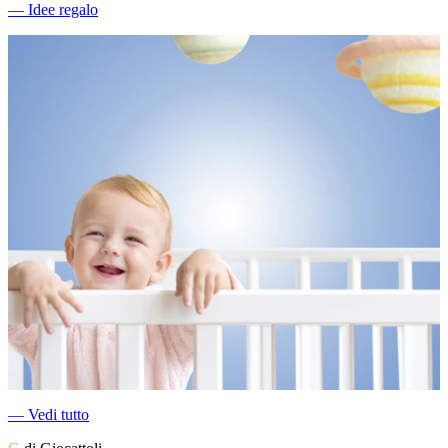
―
Idee regalo
―
Vedi tutto