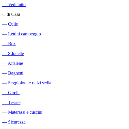
―
Vedi tutto
C
di Casa
―
Culle
―
Lettini campeggio
―
Box
―
Sdraiette
―
Altalene
―
Bagnetti
―
Seggioloni e rialzi sedia
―
Girelli
―
Tessile
―
Materassi e cuscini
―
Sicurezza