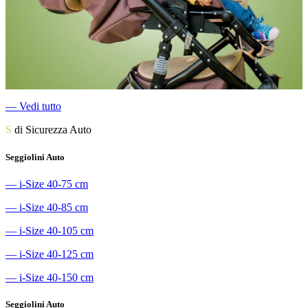
―
Vedi tutto
S
di Sicurezza Auto
Seggiolini Auto
―
i-Size 40-75 cm
―
i-Size 40-85 cm
―
i-Size 40-105 cm
―
i-Size 40-125 cm
―
i-Size 40-150 cm
Seggiolini Auto