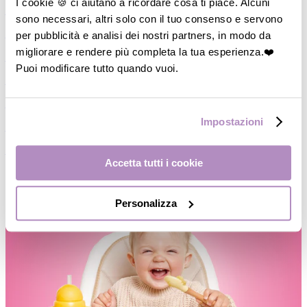
I cookie 🍪 ci aiutano a ricordare cosa ti piace. Alcuni
―
Piatti/Ciotole
sono necessari, altri solo con il tuo consenso e servono
per pubblicità e analisi dei nostri partners, in modo da
―
Posate/Cucchiai
migliorare e rendere più completa la tua esperienza.❤️
―
Set pappa
Puoi modificare tutto quando vuoi.
―
Contenitori
―
Thermos
Impostazioni
―
Accessori
―
Occhiali da Sole
Accetta tutti i cookie
Personalizza