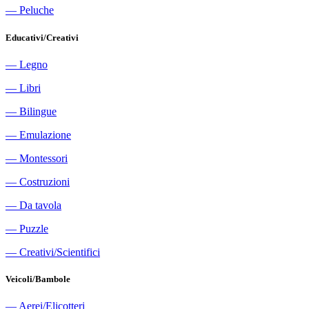
―
Peluche
Educativi/Creativi
―
Legno
―
Libri
―
Bilingue
―
Emulazione
―
Montessori
―
Costruzioni
―
Da tavola
―
Puzzle
―
Creativi/Scientifici
Veicoli/Bambole
―
Aerei/Elicotteri