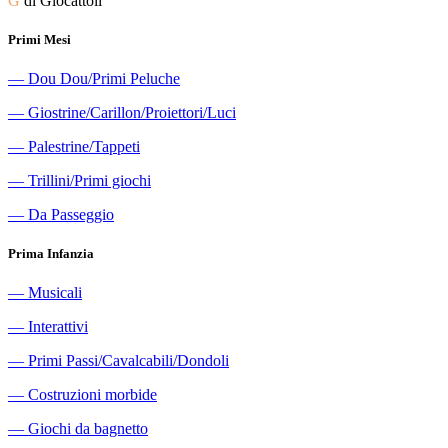
G
di Giocattoli
Primi Mesi
―
Dou Dou/Primi Peluche
―
Giostrine/Carillon/Proiettori/Luci
―
Palestrine/Tappeti
―
Trillini/Primi giochi
―
Da Passeggio
Prima Infanzia
―
Musicali
―
Interattivi
―
Primi Passi/Cavalcabili/Dondoli
―
Costruzioni morbide
―
Giochi da bagnetto