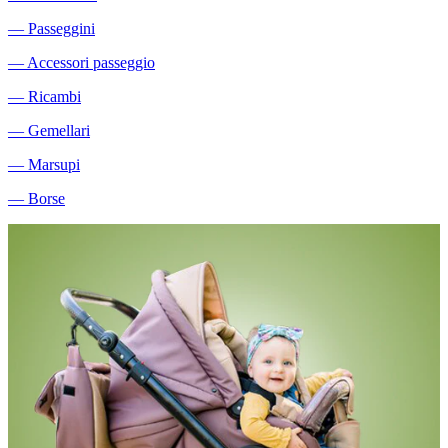
―
Passeggini
―
Accessori passeggio
―
Ricambi
―
Gemellari
―
Marsupi
―
Borse