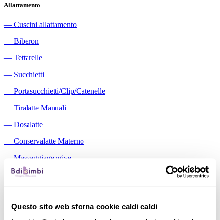
Allattamento
―
Cuscini allattamento
―
Biberon
―
Tettarelle
―
Succhietti
―
Portasucchietti/Clip/Catenelle
―
Tiralatte Manuali
―
Dosalatte
―
Conservalatte Materno
―
Massaggiagengive
Pappa
―
Bavaglini
Questo sito web sforna cookie caldi caldi
―
Tazze