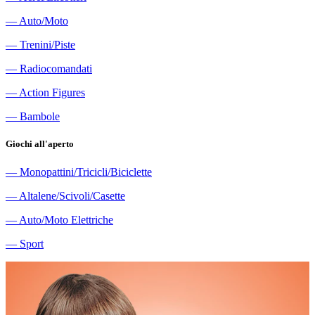
―
Auto/Moto
―
Trenini/Piste
―
Radiocomandati
―
Action Figures
―
Bambole
Giochi all'aperto
―
Monopattini/Tricicli/Biciclette
―
Altalene/Scivoli/Casette
―
Auto/Moto Elettriche
―
Sport