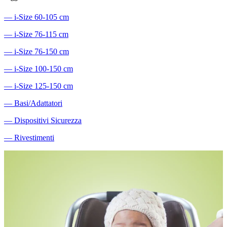
―
i-Size 60-105 cm
―
i-Size 76-115 cm
―
i-Size 76-150 cm
―
i-Size 100-150 cm
―
i-Size 125-150 cm
―
Basi/Adattatori
―
Dispositivi Sicurezza
―
Rivestimenti