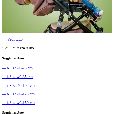
―
Vedi tutto
S
di Sicurezza Auto
Seggiolini Auto
―
i-Size 40-75 cm
―
i-Size 40-85 cm
―
i-Size 40-105 cm
―
i-Size 40-125 cm
―
i-Size 40-150 cm
Seggiolini Auto