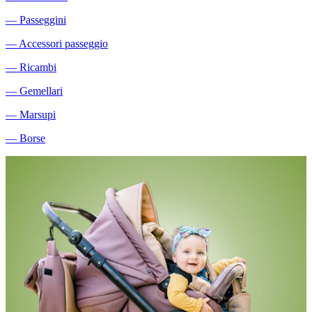
―
Passeggini
―
Accessori passeggio
―
Ricambi
―
Gemellari
―
Marsupi
―
Borse