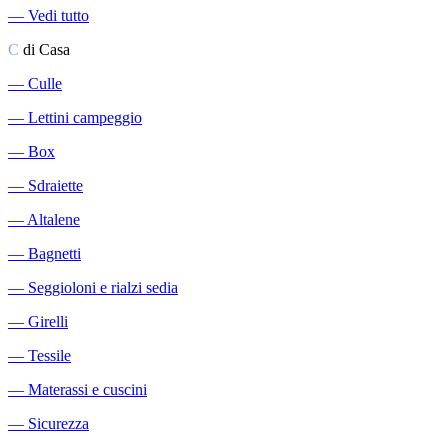
―
Vedi tutto
C
di Casa
―
Culle
―
Lettini campeggio
―
Box
―
Sdraiette
―
Altalene
―
Bagnetti
―
Seggioloni e rialzi sedia
―
Girelli
―
Tessile
―
Materassi e cuscini
―
Sicurezza