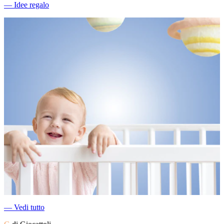
―
Idee regalo
―
Vedi tutto