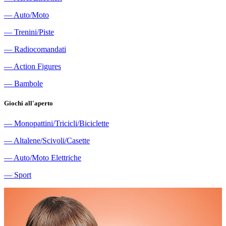
―
Auto/Moto
―
Trenini/Piste
―
Radiocomandati
―
Action Figures
―
Bambole
Giochi all'aperto
―
Monopattini/Tricicli/Biciclette
―
Altalene/Scivoli/Casette
―
Auto/Moto Elettriche
―
Sport