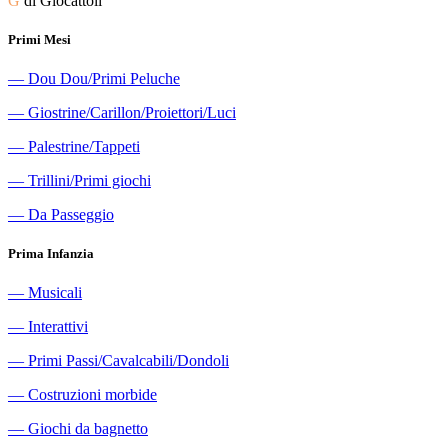
G
di Giocattoli
Primi Mesi
―
Dou Dou/Primi Peluche
―
Giostrine/Carillon/Proiettori/Luci
―
Palestrine/Tappeti
―
Trillini/Primi giochi
―
Da Passeggio
Prima Infanzia
―
Musicali
―
Interattivi
―
Primi Passi/Cavalcabili/Dondoli
―
Costruzioni morbide
―
Giochi da bagnetto