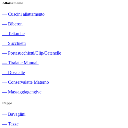
Allattamento
―
Cuscini allattamento
―
Biberon
―
Tettarelle
―
Succhietti
―
Portasucchietti/Clip/Catenelle
―
Tiralatte Manuali
―
Dosalatte
―
Conservalatte Materno
―
Massaggiagengive
Pappa
―
Bavaglini
―
Tazze