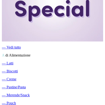
―
Vedi tutto
A
di Alimentazione
―
Latti
―
Biscotti
―
Creme
―
Pastine/Pasta
―
Merende/Snack
―
Pouch