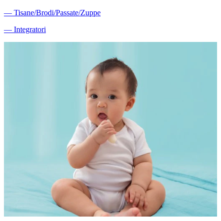
―
Tisane/Brodi/Passate/Zuppe
―
Integratori