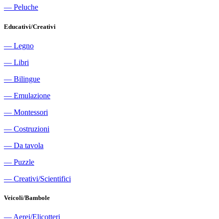
―
Peluche
Educativi/Creativi
―
Legno
―
Libri
―
Bilingue
―
Emulazione
―
Montessori
―
Costruzioni
―
Da tavola
―
Puzzle
―
Creativi/Scientifici
Veicoli/Bambole
―
Aerei/Elicotteri