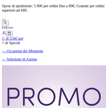
Spese
di
spedizione:
5.90€
per
ordini
fino
a
89€;
Gratuite
per
ordini
superiori
ad
€89.
G
di GiftCard
S
di Special
―
Occasioni del Momento
―
Selezione di Agosto