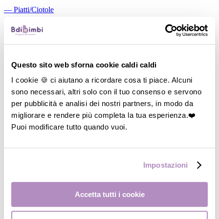
―
Piatti/Ciotole
―
Posate/Cucchiai
―
Set pappa
―
Contenitori
Questo sito web sforna cookie caldi caldi
―
Thermos
I cookie 🍪 ci aiutano a ricordare cosa ti piace. Alcuni
sono necessari, altri solo con il tuo consenso e servono
―
Accessori
per pubblicità e analisi dei nostri partners, in modo da
―
Occhiali da Sole
migliorare e rendere più completa la tua esperienza.❤️
Puoi modificare tutto quando vuoi.
Impostazioni
Accetta tutti i cookie