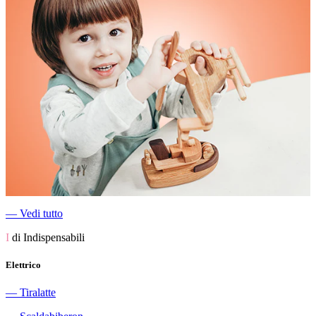
―
Vedi tutto
I
di Indispensabili
Elettrico
―
Tiralatte