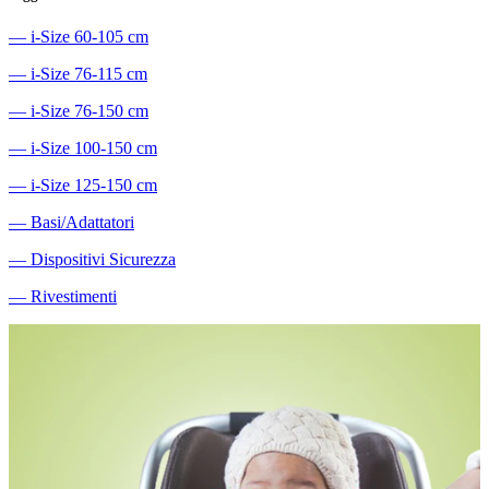
―
i-Size 60-105 cm
―
i-Size 76-115 cm
―
i-Size 76-150 cm
―
i-Size 100-150 cm
―
i-Size 125-150 cm
―
Basi/Adattatori
―
Dispositivi Sicurezza
―
Rivestimenti