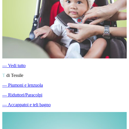
―
Vedi tutto
T
di Tessile
―
Piumoni e lenzuola
―
Riduttori/Paracolpi
―
Accappatoi e teli bagno