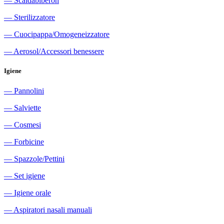
―
Scaldabiberon
―
Sterilizzatore
―
Cuocipappa/Omogeneizzatore
―
Aerosol/Accessori benessere
Igiene
―
Pannolini
―
Salviette
―
Cosmesi
―
Forbicine
―
Spazzole/Pettini
―
Set igiene
―
Igiene orale
―
Aspiratori nasali manuali