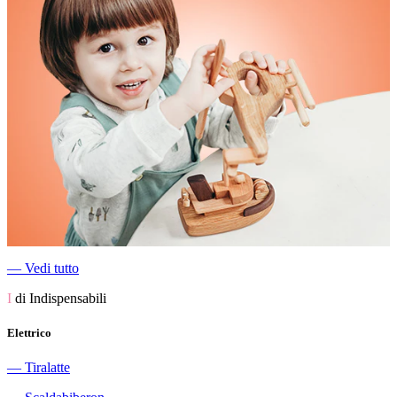
―
Vedi tutto
I
di Indispensabili
Elettrico
―
Tiralatte