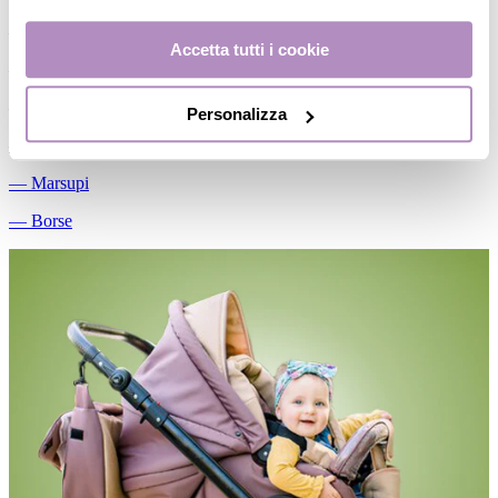
―
Passeggini
Accetta tutti i cookie
―
Accessori passeggio
―
Ricambi
Personalizza
―
Gemellari
―
Marsupi
―
Borse