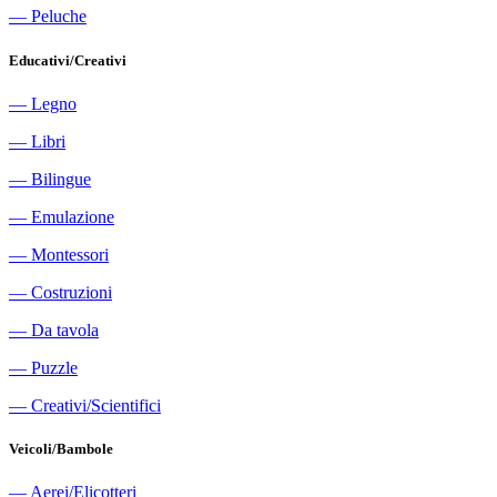
―
Peluche
Educativi/Creativi
―
Legno
―
Libri
―
Bilingue
―
Emulazione
―
Montessori
―
Costruzioni
―
Da tavola
―
Puzzle
―
Creativi/Scientifici
Veicoli/Bambole
―
Aerei/Elicotteri