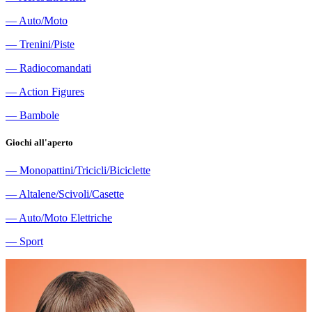
―
Auto/Moto
―
Trenini/Piste
―
Radiocomandati
―
Action Figures
―
Bambole
Giochi all'aperto
―
Monopattini/Tricicli/Biciclette
―
Altalene/Scivoli/Casette
―
Auto/Moto Elettriche
―
Sport