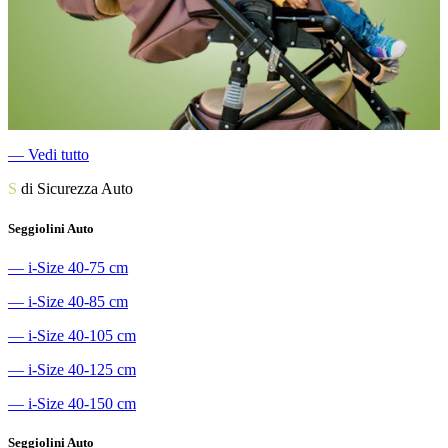
―
Vedi tutto
S
di Sicurezza Auto
Seggiolini Auto
―
i-Size 40-75 cm
―
i-Size 40-85 cm
―
i-Size 40-105 cm
―
i-Size 40-125 cm
―
i-Size 40-150 cm
Seggiolini Auto