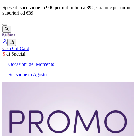
Spese
di
spedizione:
5.90€
per
ordini
fino
a
89€;
Gratuite
per
ordini
superiori
ad
€89.
G
di GiftCard
S
di Special
―
Occasioni del Momento
―
Selezione di Agosto