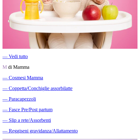
―
Vedi tutto
M
di Mamma
―
Cosmesi Mamma
―
Coppetta/Conchiglie assorbilatte
―
Paracapezzoli
―
Fasce Pre/Post partum
―
Slip a rete/Assorbenti
―
Reggiseni gravidanza/Allattamento