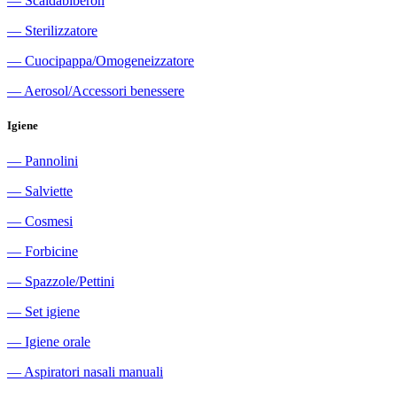
―
Scaldabiberon
―
Sterilizzatore
―
Cuocipappa/Omogeneizzatore
―
Aerosol/Accessori benessere
Igiene
―
Pannolini
―
Salviette
―
Cosmesi
―
Forbicine
―
Spazzole/Pettini
―
Set igiene
―
Igiene orale
―
Aspiratori nasali manuali