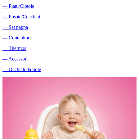
―
Piatti/Ciotole
―
Posate/Cucchiai
―
Set pappa
―
Contenitori
―
Thermos
―
Accessori
―
Occhiali da Sole