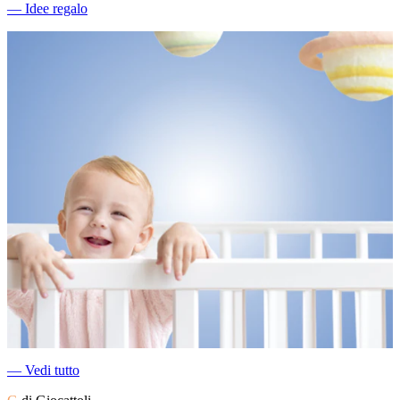
―
Idee regalo
―
Vedi tutto