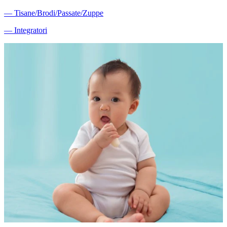
―
Tisane/Brodi/Passate/Zuppe
―
Integratori