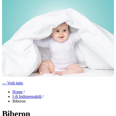
―
Vedi tutto
Home
/
I di Indispensabili
/
Biberon
Biberon