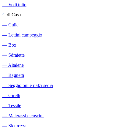
―
Vedi tutto
C
di Casa
―
Culle
―
Lettini campeggio
―
Box
―
Sdraiette
―
Altalene
―
Bagnetti
―
Seggioloni e rialzi sedia
―
Girelli
―
Tessile
―
Materassi e cuscini
―
Sicurezza