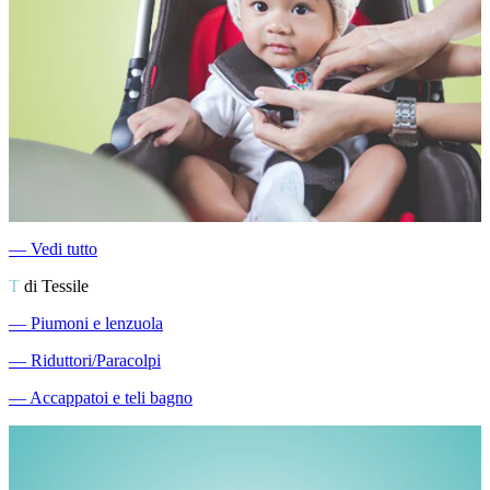
―
Vedi tutto
T
di Tessile
―
Piumoni e lenzuola
―
Riduttori/Paracolpi
―
Accappatoi e teli bagno