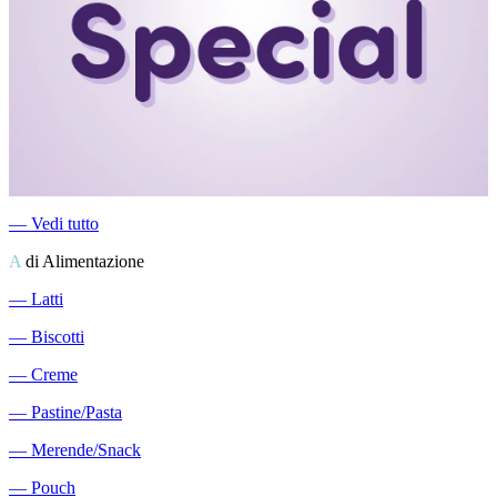
―
Vedi tutto
A
di Alimentazione
―
Latti
―
Biscotti
―
Creme
―
Pastine/Pasta
―
Merende/Snack
―
Pouch