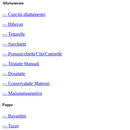
Allattamento
―
Cuscini allattamento
―
Biberon
―
Tettarelle
―
Succhietti
―
Portasucchietti/Clip/Catenelle
―
Tiralatte Manuali
―
Dosalatte
―
Conservalatte Materno
―
Massaggiagengive
Pappa
―
Bavaglini
―
Tazze