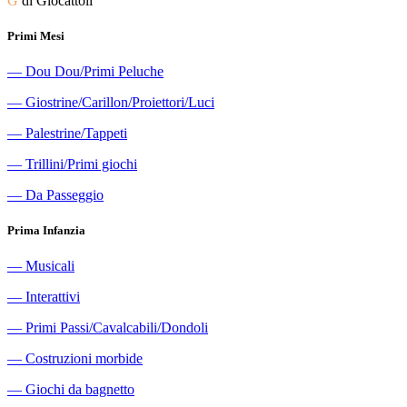
G
di Giocattoli
Primi Mesi
―
Dou Dou/Primi Peluche
―
Giostrine/Carillon/Proiettori/Luci
―
Palestrine/Tappeti
―
Trillini/Primi giochi
―
Da Passeggio
Prima Infanzia
―
Musicali
―
Interattivi
―
Primi Passi/Cavalcabili/Dondoli
―
Costruzioni morbide
―
Giochi da bagnetto