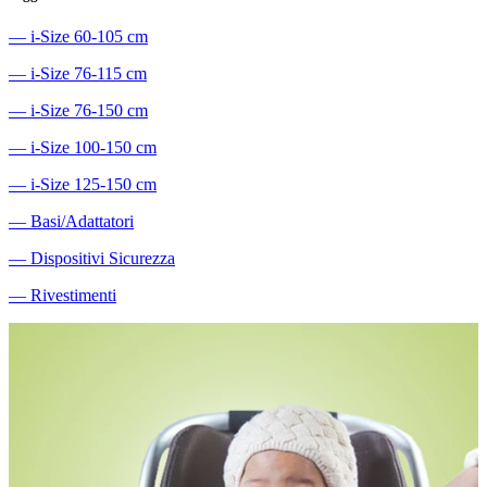
―
i-Size 60-105 cm
―
i-Size 76-115 cm
―
i-Size 76-150 cm
―
i-Size 100-150 cm
―
i-Size 125-150 cm
―
Basi/Adattatori
―
Dispositivi Sicurezza
―
Rivestimenti