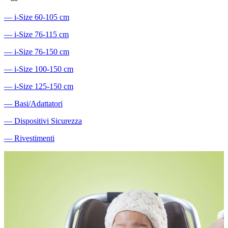
―
i-Size 60-105 cm
―
i-Size 76-115 cm
―
i-Size 76-150 cm
―
i-Size 100-150 cm
―
i-Size 125-150 cm
―
Basi/Adattatori
―
Dispositivi Sicurezza
―
Rivestimenti