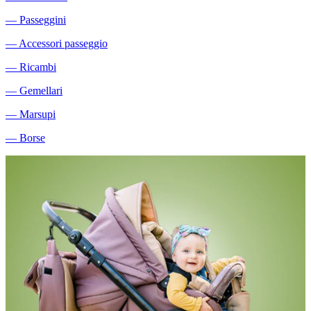
―
Passeggini
―
Accessori passeggio
―
Ricambi
―
Gemellari
―
Marsupi
―
Borse