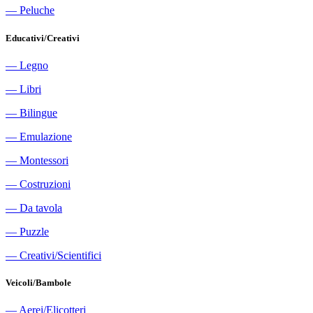
―
Peluche
Educativi/Creativi
―
Legno
―
Libri
―
Bilingue
―
Emulazione
―
Montessori
―
Costruzioni
―
Da tavola
―
Puzzle
―
Creativi/Scientifici
Veicoli/Bambole
―
Aerei/Elicotteri