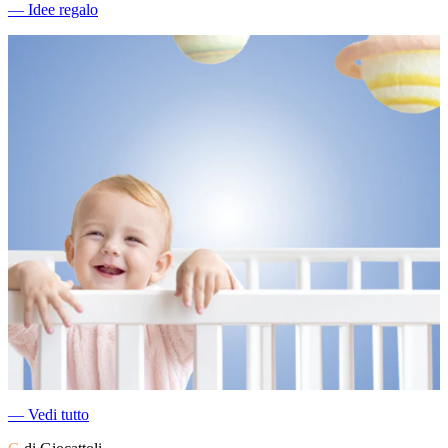
―
Idee regalo
―
Vedi tutto