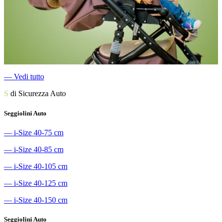
―
Vedi tutto
S
di Sicurezza Auto
Seggiolini Auto
―
i-Size 40-75 cm
―
i-Size 40-85 cm
―
i-Size 40-105 cm
―
i-Size 40-125 cm
―
i-Size 40-150 cm
Seggiolini Auto