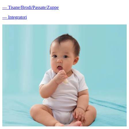
―
Tisane/Brodi/Passate/Zuppe
―
Integratori