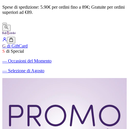
Spese
di
spedizione:
5.90€
per
ordini
fino
a
89€;
Gratuite
per
ordini
superiori
ad
€89.
G
di GiftCard
S
di Special
―
Occasioni del Momento
―
Selezione di Agosto