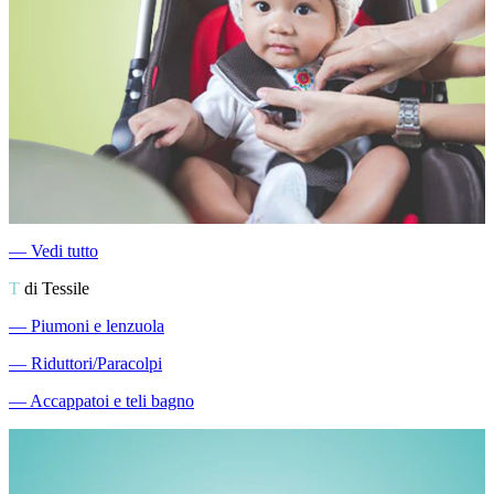
―
Vedi tutto
T
di Tessile
―
Piumoni e lenzuola
―
Riduttori/Paracolpi
―
Accappatoi e teli bagno