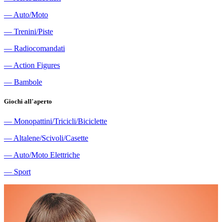
―
Auto/Moto
―
Trenini/Piste
―
Radiocomandati
―
Action Figures
―
Bambole
Giochi all'aperto
―
Monopattini/Tricicli/Biciclette
―
Altalene/Scivoli/Casette
―
Auto/Moto Elettriche
―
Sport