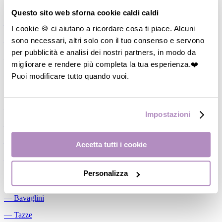
Allattamento
Questo sito web sforna cookie caldi caldi
―
Cuscini allattamento
I cookie 🍪 ci aiutano a ricordare cosa ti piace. Alcuni
sono necessari, altri solo con il tuo consenso e servono
―
Biberon
per pubblicità e analisi dei nostri partners, in modo da
―
Tettarelle
migliorare e rendere più completa la tua esperienza.❤️
―
Succhietti
Puoi modificare tutto quando vuoi.
―
Portasucchietti/Clip/Catenelle
―
Tiralatte Manuali
Impostazioni
―
Dosalatte
―
Conservalatte Materno
Accetta tutti i cookie
―
Massaggiagengive
Personalizza
Pappa
―
Bavaglini
―
Tazze