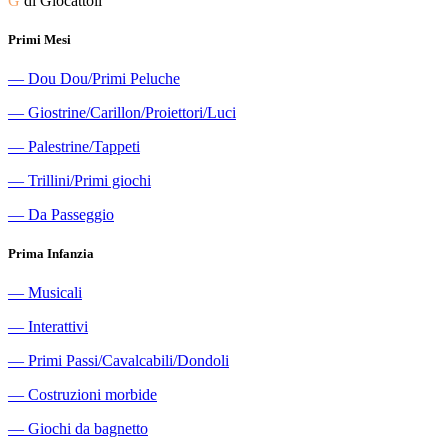
G
di Giocattoli
Primi Mesi
―
Dou Dou/Primi Peluche
―
Giostrine/Carillon/Proiettori/Luci
―
Palestrine/Tappeti
―
Trillini/Primi giochi
―
Da Passeggio
Prima Infanzia
―
Musicali
―
Interattivi
―
Primi Passi/Cavalcabili/Dondoli
―
Costruzioni morbide
―
Giochi da bagnetto