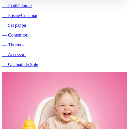
―
Piatti/Ciotole
―
Posate/Cucchiai
―
Set pappa
―
Contenitori
―
Thermos
―
Accessori
―
Occhiali da Sole