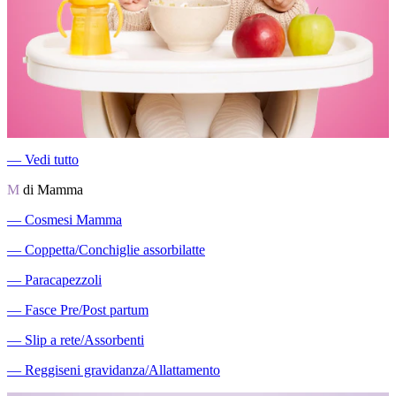
―
Vedi tutto
M
di Mamma
―
Cosmesi Mamma
―
Coppetta/Conchiglie assorbilatte
―
Paracapezzoli
―
Fasce Pre/Post partum
―
Slip a rete/Assorbenti
―
Reggiseni gravidanza/Allattamento