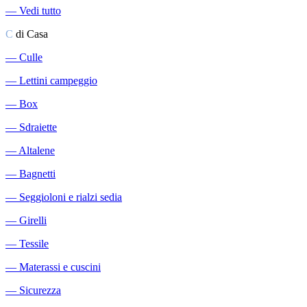
―
Vedi tutto
C
di Casa
―
Culle
―
Lettini campeggio
―
Box
―
Sdraiette
―
Altalene
―
Bagnetti
―
Seggioloni e rialzi sedia
―
Girelli
―
Tessile
―
Materassi e cuscini
―
Sicurezza