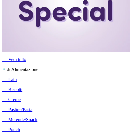
―
Vedi tutto
A
di Alimentazione
―
Latti
―
Biscotti
―
Creme
―
Pastine/Pasta
―
Merende/Snack
―
Pouch