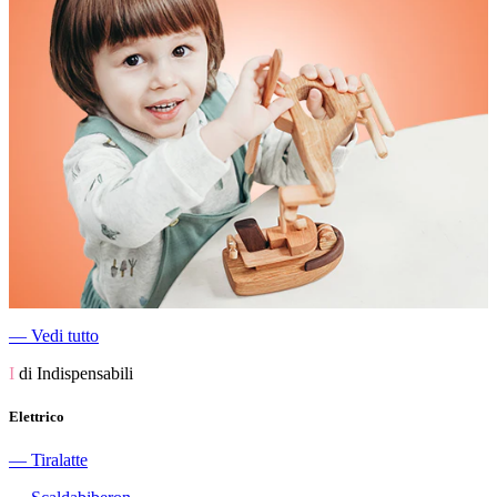
―
Vedi tutto
I
di Indispensabili
Elettrico
―
Tiralatte