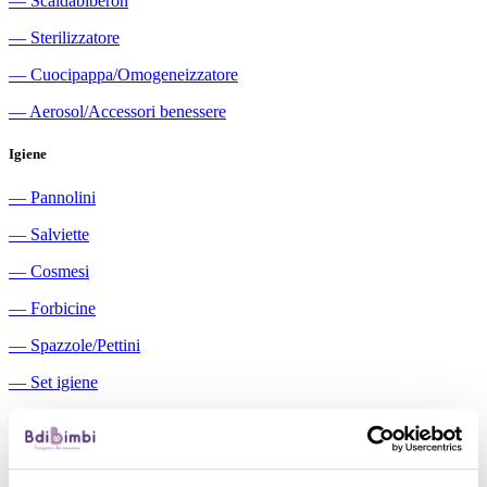
―
Scaldabiberon
―
Sterilizzatore
―
Cuocipappa/Omogeneizzatore
―
Aerosol/Accessori benessere
Igiene
―
Pannolini
―
Salviette
―
Cosmesi
―
Forbicine
―
Spazzole/Pettini
―
Set igiene
―
Igiene orale
―
Aspiratori nasali manuali