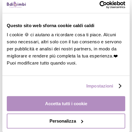
Questo sito web sforna cookie caldi caldi
I cookie 🍪 ci aiutano a ricordare cosa ti piace. Alcuni
sono necessari, altri solo con il tuo consenso e servono
per pubblicità e analisi dei nostri partners, in modo da
―
Vedi tutto
migliorare e rendere più completa la tua esperienza.❤️
Puoi modificare tutto quando vuoi.
M
di Mamma
―
Cosmesi Mamma
―
Coppetta/Conchiglie assorbilatte
Impostazioni
―
Paracapezzoli
―
Fasce Pre/Post partum
Accetta tutti i cookie
―
Slip a rete/Assorbenti
Personalizza
―
Reggiseni gravidanza/Allattamento