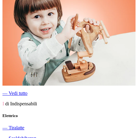
―
Vedi tutto
I
di Indispensabili
Elettrico
―
Tiralatte