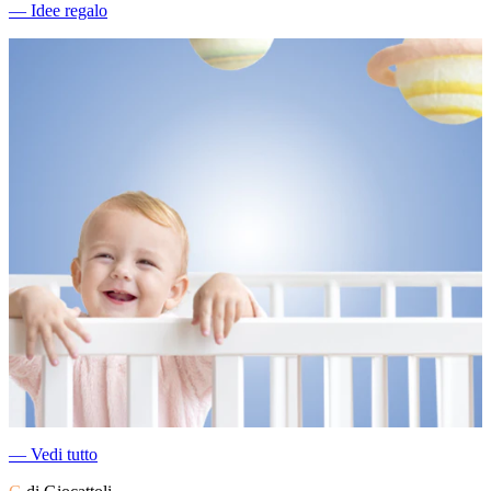
―
Idee regalo
―
Vedi tutto