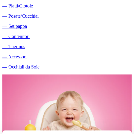
―
Piatti/Ciotole
―
Posate/Cucchiai
―
Set pappa
―
Contenitori
―
Thermos
―
Accessori
―
Occhiali da Sole