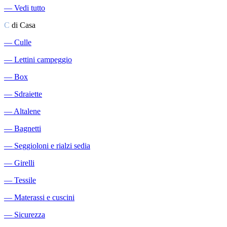
―
Vedi tutto
C
di Casa
―
Culle
―
Lettini campeggio
―
Box
―
Sdraiette
―
Altalene
―
Bagnetti
―
Seggioloni e rialzi sedia
―
Girelli
―
Tessile
―
Materassi e cuscini
―
Sicurezza