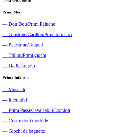
G
di Giocattoli
Primi Mesi
―
Dou Dou/Primi Peluche
―
Giostrine/Carillon/Proiettori/Luci
―
Palestrine/Tappeti
―
Trillini/Primi giochi
―
Da Passeggio
Prima Infanzia
―
Musicali
―
Interattivi
―
Primi Passi/Cavalcabili/Dondoli
―
Costruzioni morbide
―
Giochi da bagnetto