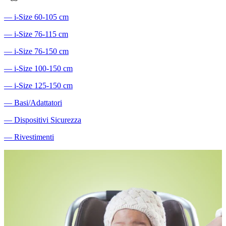
―
i-Size 60-105 cm
―
i-Size 76-115 cm
―
i-Size 76-150 cm
―
i-Size 100-150 cm
―
i-Size 125-150 cm
―
Basi/Adattatori
―
Dispositivi Sicurezza
―
Rivestimenti