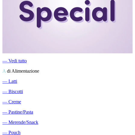
―
Vedi tutto
A
di Alimentazione
―
Latti
―
Biscotti
―
Creme
―
Pastine/Pasta
―
Merende/Snack
―
Pouch