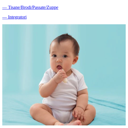
―
Tisane/Brodi/Passate/Zuppe
―
Integratori