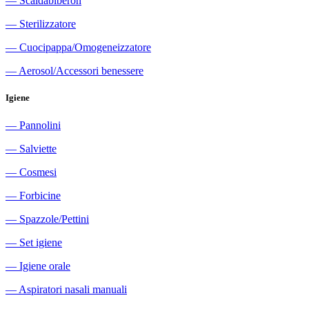
―
Scaldabiberon
―
Sterilizzatore
―
Cuocipappa/Omogeneizzatore
―
Aerosol/Accessori benessere
Igiene
―
Pannolini
―
Salviette
―
Cosmesi
―
Forbicine
―
Spazzole/Pettini
―
Set igiene
―
Igiene orale
―
Aspiratori nasali manuali