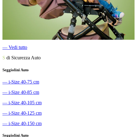
―
Vedi tutto
S
di Sicurezza Auto
Seggiolini Auto
―
i-Size 40-75 cm
―
i-Size 40-85 cm
―
i-Size 40-105 cm
―
i-Size 40-125 cm
―
i-Size 40-150 cm
Seggiolini Auto