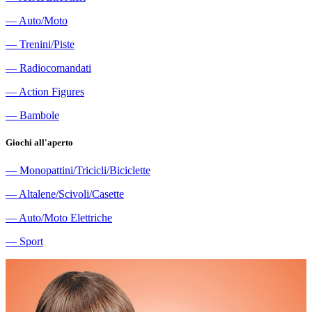
―
Auto/Moto
―
Trenini/Piste
―
Radiocomandati
―
Action Figures
―
Bambole
Giochi all'aperto
―
Monopattini/Tricicli/Biciclette
―
Altalene/Scivoli/Casette
―
Auto/Moto Elettriche
―
Sport