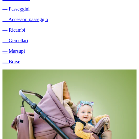
―
Passeggini
―
Accessori passeggio
―
Ricambi
―
Gemellari
―
Marsupi
―
Borse