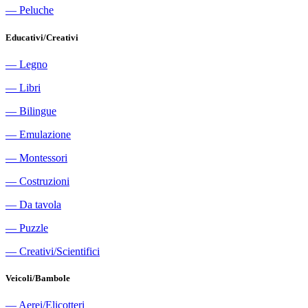
―
Peluche
Educativi/Creativi
―
Legno
―
Libri
―
Bilingue
―
Emulazione
―
Montessori
―
Costruzioni
―
Da tavola
―
Puzzle
―
Creativi/Scientifici
Veicoli/Bambole
―
Aerei/Elicotteri