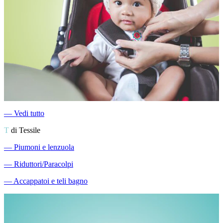
―
Vedi tutto
T
di Tessile
―
Piumoni e lenzuola
―
Riduttori/Paracolpi
―
Accappatoi e teli bagno