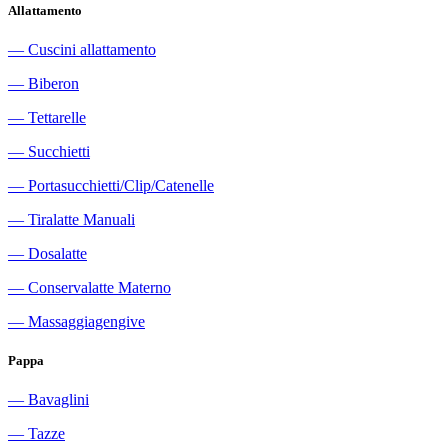
Allattamento
―
Cuscini allattamento
―
Biberon
―
Tettarelle
―
Succhietti
―
Portasucchietti/Clip/Catenelle
―
Tiralatte Manuali
―
Dosalatte
―
Conservalatte Materno
―
Massaggiagengive
Pappa
―
Bavaglini
―
Tazze