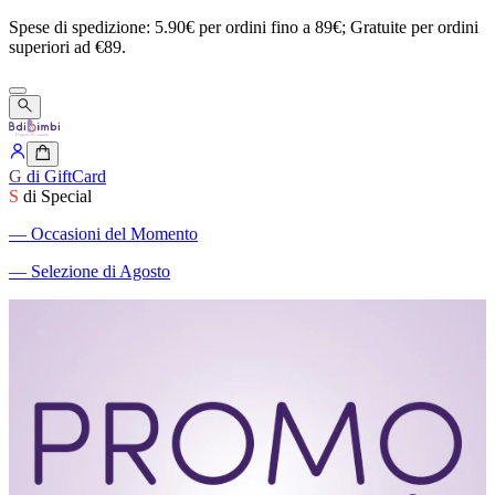
Spese
di
spedizione:
5.90€
per
ordini
fino
a
89€;
Gratuite
per
ordini
superiori
ad
€89.
G
di GiftCard
S
di Special
―
Occasioni del Momento
―
Selezione di Agosto