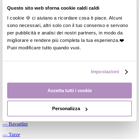
Allattamento
Questo sito web sforna cookie caldi caldi
―
Cuscini allattamento
I cookie 🍪 ci aiutano a ricordare cosa ti piace. Alcuni
sono necessari, altri solo con il tuo consenso e servono
―
Biberon
per pubblicità e analisi dei nostri partners, in modo da
―
Tettarelle
migliorare e rendere più completa la tua esperienza.❤️
―
Succhietti
Puoi modificare tutto quando vuoi.
―
Portasucchietti/Clip/Catenelle
―
Tiralatte Manuali
Impostazioni
―
Dosalatte
―
Conservalatte Materno
Accetta tutti i cookie
―
Massaggiagengive
Personalizza
Pappa
―
Bavaglini
―
Tazze