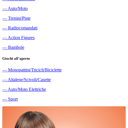
―
Auto/Moto
―
Trenini/Piste
―
Radiocomandati
―
Action Figures
―
Bambole
Giochi all'aperto
―
Monopattini/Tricicli/Biciclette
―
Altalene/Scivoli/Casette
―
Auto/Moto Elettriche
―
Sport