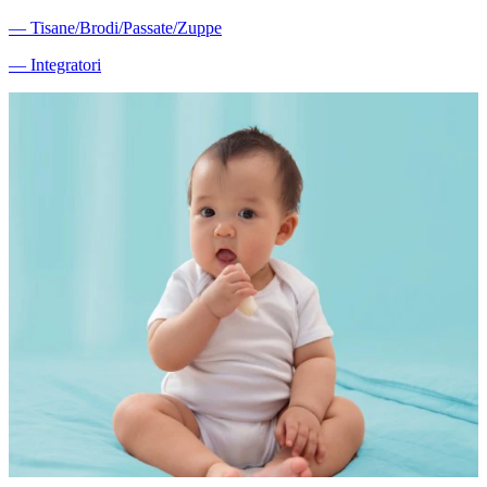
―
Tisane/Brodi/Passate/Zuppe
―
Integratori