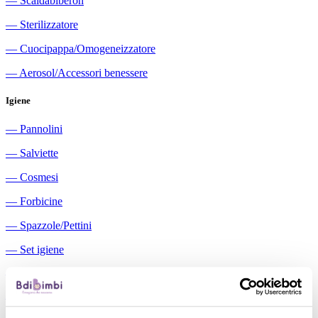
―
Scaldabiberon
―
Sterilizzatore
―
Cuocipappa/Omogeneizzatore
―
Aerosol/Accessori benessere
Igiene
―
Pannolini
―
Salviette
―
Cosmesi
―
Forbicine
―
Spazzole/Pettini
―
Set igiene
―
Igiene orale
―
Aspiratori nasali manuali