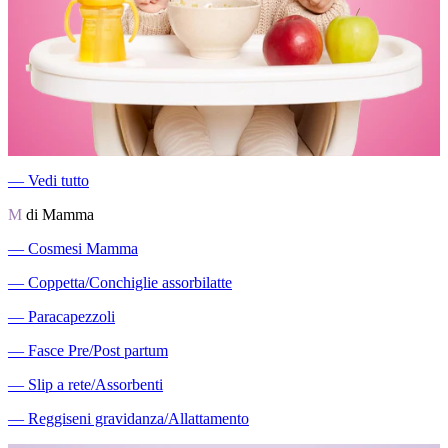
―
Vedi tutto
M
di Mamma
―
Cosmesi Mamma
―
Coppetta/Conchiglie assorbilatte
―
Paracapezzoli
―
Fasce Pre/Post partum
―
Slip a rete/Assorbenti
―
Reggiseni gravidanza/Allattamento