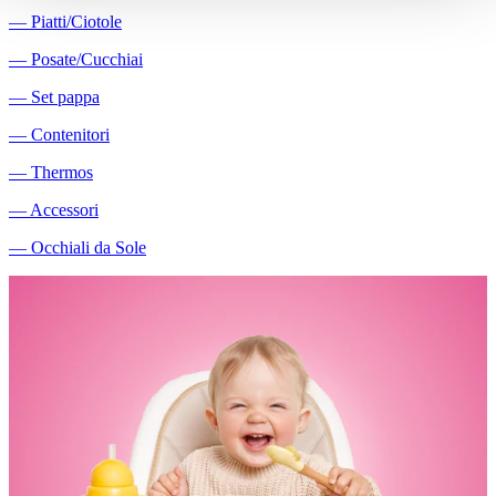
―
Piatti/Ciotole
―
Posate/Cucchiai
―
Set pappa
―
Contenitori
―
Thermos
―
Accessori
―
Occhiali da Sole