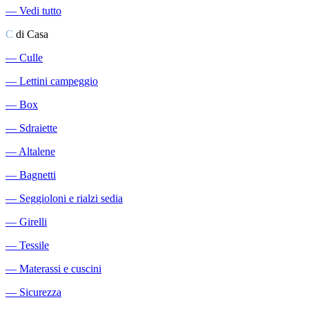
―
Vedi tutto
C
di Casa
―
Culle
―
Lettini campeggio
―
Box
―
Sdraiette
―
Altalene
―
Bagnetti
―
Seggioloni e rialzi sedia
―
Girelli
―
Tessile
―
Materassi e cuscini
―
Sicurezza