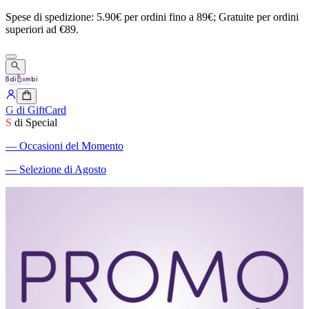
Spese
di
spedizione:
5.90€
per
ordini
fino
a
89€;
Gratuite
per
ordini
superiori
ad
€89.
G
di GiftCard
S
di Special
―
Occasioni del Momento
―
Selezione di Agosto