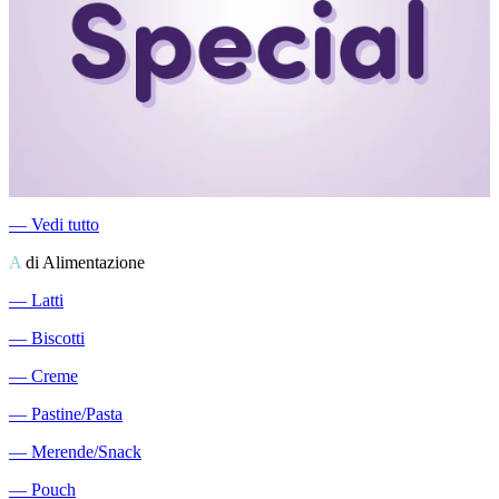
―
Vedi tutto
A
di Alimentazione
―
Latti
―
Biscotti
―
Creme
―
Pastine/Pasta
―
Merende/Snack
―
Pouch