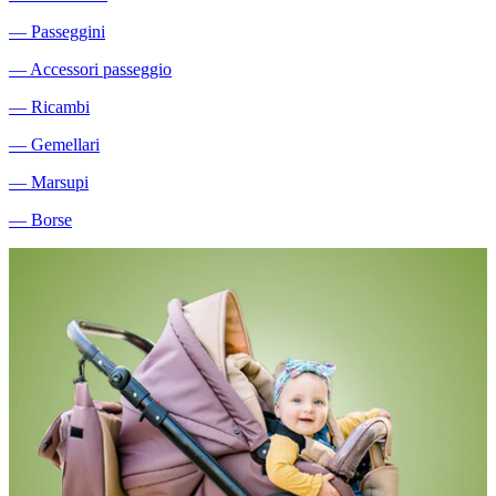
―
Passeggini
―
Accessori passeggio
―
Ricambi
―
Gemellari
―
Marsupi
―
Borse