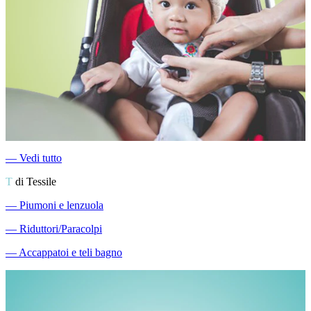
―
Vedi tutto
T
di Tessile
―
Piumoni e lenzuola
―
Riduttori/Paracolpi
―
Accappatoi e teli bagno