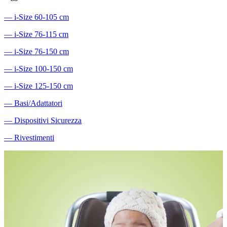
―
i-Size 60-105 cm
―
i-Size 76-115 cm
―
i-Size 76-150 cm
―
i-Size 100-150 cm
―
i-Size 125-150 cm
―
Basi/Adattatori
―
Dispositivi Sicurezza
―
Rivestimenti