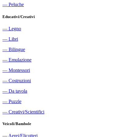
―
Peluche
Educativi/Creativi
―
Legno
―
Libri
―
Bilingue
―
Emulazione
―
Montessori
―
Costruzioni
―
Da tavola
―
Puzzle
―
Creativi/Scientifici
Veicoli/Bambole
―
Aerei/Elicotteri