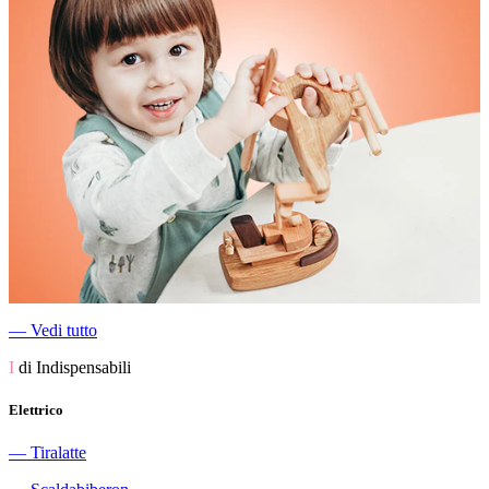
―
Vedi tutto
I
di Indispensabili
Elettrico
―
Tiralatte