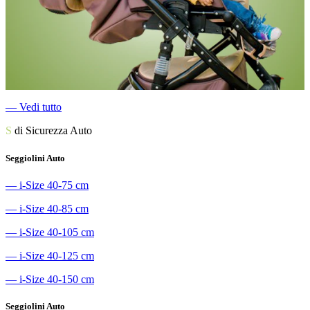
―
Vedi tutto
S
di Sicurezza Auto
Seggiolini Auto
―
i-Size 40-75 cm
―
i-Size 40-85 cm
―
i-Size 40-105 cm
―
i-Size 40-125 cm
―
i-Size 40-150 cm
Seggiolini Auto