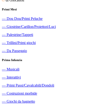
G
di Giocattoli
Primi Mesi
―
Dou Dou/Primi Peluche
―
Giostrine/Carillon/Proiettori/Luci
―
Palestrine/Tappeti
―
Trillini/Primi giochi
―
Da Passeggio
Prima Infanzia
―
Musicali
―
Interattivi
―
Primi Passi/Cavalcabili/Dondoli
―
Costruzioni morbide
―
Giochi da bagnetto