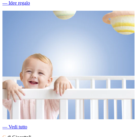
―
Idee regalo
―
Vedi tutto