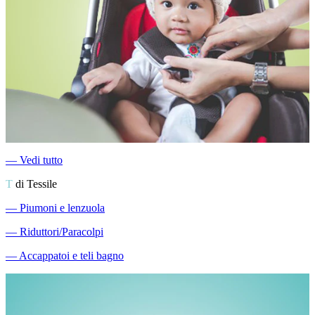
―
Vedi tutto
T
di Tessile
―
Piumoni e lenzuola
―
Riduttori/Paracolpi
―
Accappatoi e teli bagno