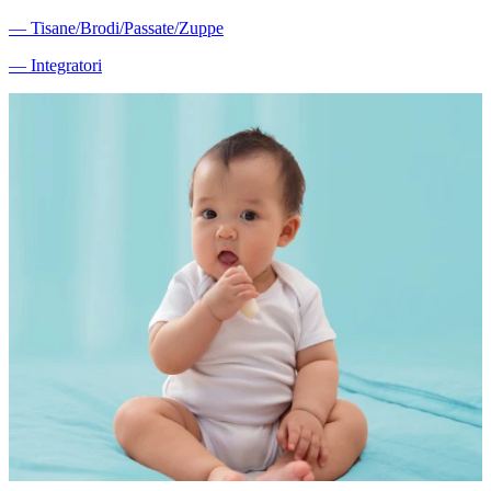
―
Tisane/Brodi/Passate/Zuppe
―
Integratori