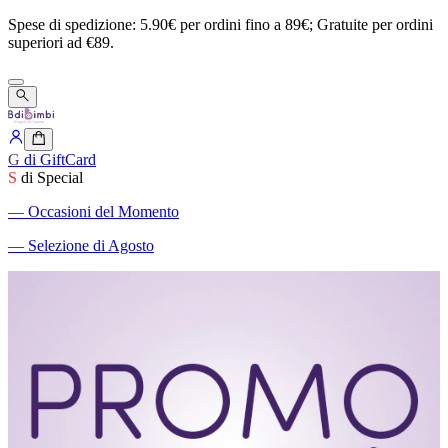
Spese
di
spedizione:
5.90€
per
ordini
fino
a
89€;
Gratuite
per
ordini
superiori
ad
€89.
G
di GiftCard
S
di Special
―
Occasioni del Momento
―
Selezione di Agosto