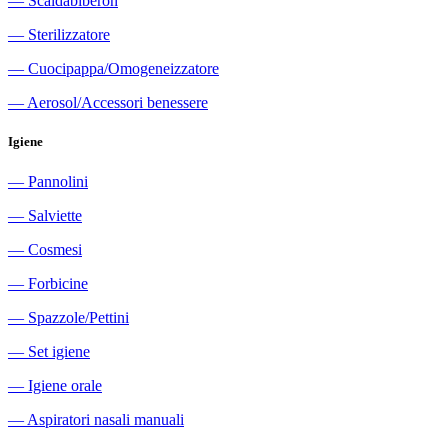
―
Scaldabiberon
―
Sterilizzatore
―
Cuocipappa/Omogeneizzatore
―
Aerosol/Accessori benessere
Igiene
―
Pannolini
―
Salviette
―
Cosmesi
―
Forbicine
―
Spazzole/Pettini
―
Set igiene
―
Igiene orale
―
Aspiratori nasali manuali