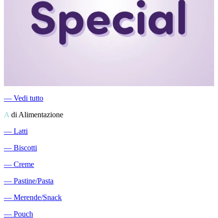
―
Vedi tutto
A
di Alimentazione
―
Latti
―
Biscotti
―
Creme
―
Pastine/Pasta
―
Merende/Snack
―
Pouch