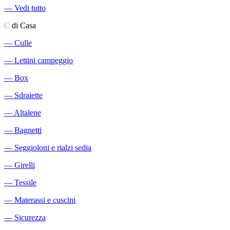
―
Vedi tutto
C
di Casa
―
Culle
―
Lettini campeggio
―
Box
―
Sdraiette
―
Altalene
―
Bagnetti
―
Seggioloni e rialzi sedia
―
Girelli
―
Tessile
―
Materassi e cuscini
―
Sicurezza