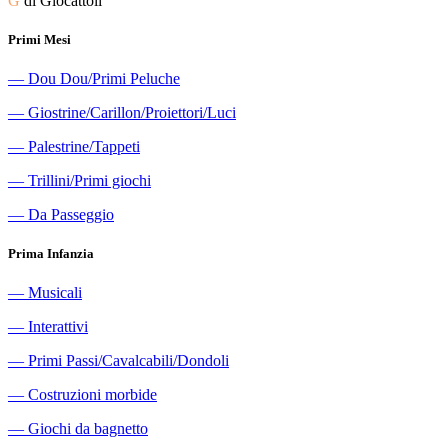
G
di Giocattoli
Primi Mesi
―
Dou Dou/Primi Peluche
―
Giostrine/Carillon/Proiettori/Luci
―
Palestrine/Tappeti
―
Trillini/Primi giochi
―
Da Passeggio
Prima Infanzia
―
Musicali
―
Interattivi
―
Primi Passi/Cavalcabili/Dondoli
―
Costruzioni morbide
―
Giochi da bagnetto