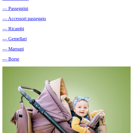
―
Passeggini
―
Accessori passeggio
―
Ricambi
―
Gemellari
―
Marsupi
―
Borse