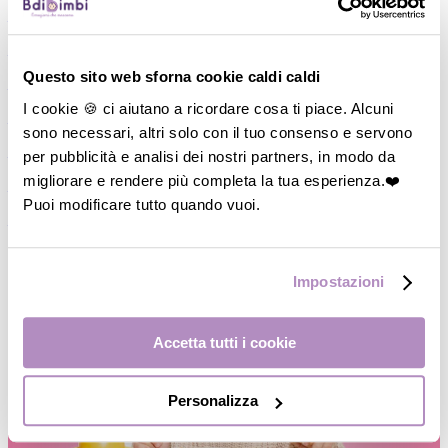
―
Piatti/Ciotole
―
Posate/Cucchiai
Questo sito web sforna cookie caldi caldi
―
Set pappa
I cookie 🍪 ci aiutano a ricordare cosa ti piace. Alcuni
―
Contenitori
sono necessari, altri solo con il tuo consenso e servono
―
Thermos
per pubblicità e analisi dei nostri partners, in modo da
migliorare e rendere più completa la tua esperienza.❤️
―
Accessori
Puoi modificare tutto quando vuoi.
―
Occhiali da Sole
Impostazioni
Accetta tutti i cookie
Personalizza