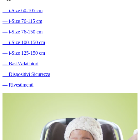
―
i-Size 60-105 cm
―
i-Size 76-115 cm
―
i-Size 76-150 cm
―
i-Size 100-150 cm
―
i-Size 125-150 cm
―
Basi/Adattatori
―
Dispositivi Sicurezza
―
Rivestimenti