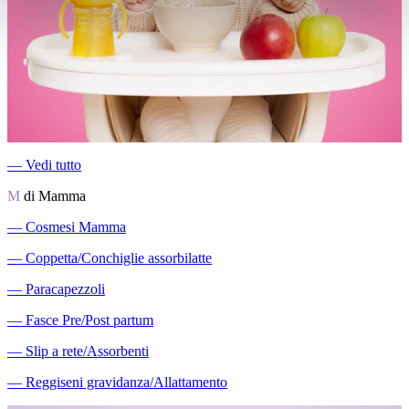
―
Vedi tutto
M
di Mamma
―
Cosmesi Mamma
―
Coppetta/Conchiglie assorbilatte
―
Paracapezzoli
―
Fasce Pre/Post partum
―
Slip a rete/Assorbenti
―
Reggiseni gravidanza/Allattamento