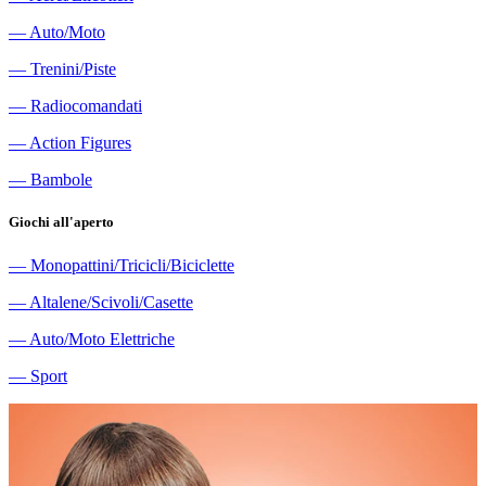
―
Auto/Moto
―
Trenini/Piste
―
Radiocomandati
―
Action Figures
―
Bambole
Giochi all'aperto
―
Monopattini/Tricicli/Biciclette
―
Altalene/Scivoli/Casette
―
Auto/Moto Elettriche
―
Sport