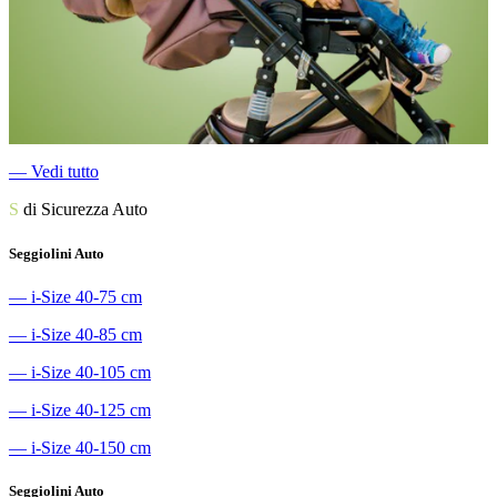
―
Vedi tutto
S
di Sicurezza Auto
Seggiolini Auto
―
i-Size 40-75 cm
―
i-Size 40-85 cm
―
i-Size 40-105 cm
―
i-Size 40-125 cm
―
i-Size 40-150 cm
Seggiolini Auto