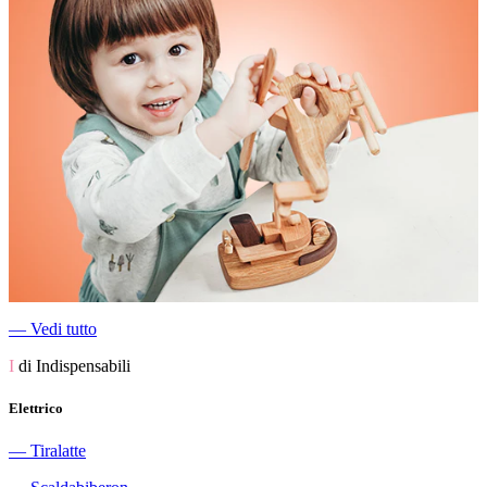
―
Vedi tutto
I
di Indispensabili
Elettrico
―
Tiralatte