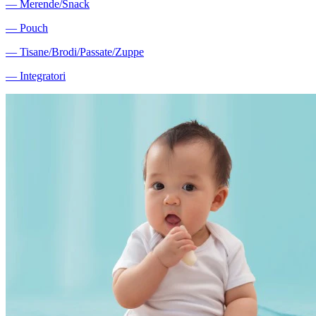
―
Merende/Snack
―
Pouch
―
Tisane/Brodi/Passate/Zuppe
―
Integratori