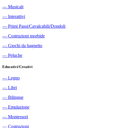
―
Musicali
―
Interattivi
―
Primi Passi/Cavalcabili/Dondoli
―
Costruzioni morbide
―
Giochi da bagnetto
―
Peluche
Educativi/Creativi
―
Legno
―
Libri
―
Bilingue
―
Emulazione
―
Montessori
―
Costruzioni