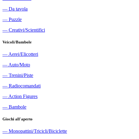
―
Da tavola
―
Puzzle
―
Creativi/Scientifici
Veicoli/Bambole
―
Aerei/Elicotteri
―
Auto/Moto
―
Trenini/Piste
―
Radiocomandati
―
Action Figures
―
Bambole
Giochi all'aperto
―
Monopattini/Tricicli/Biciclette