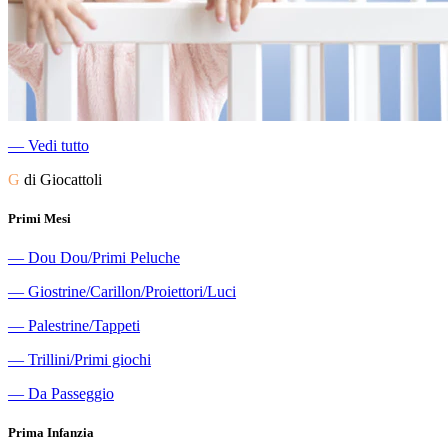
―
Vedi tutto
G
di Giocattoli
Primi Mesi
―
Dou Dou/Primi Peluche
―
Giostrine/Carillon/Proiettori/Luci
―
Palestrine/Tappeti
―
Trillini/Primi giochi
―
Da Passeggio
Prima Infanzia