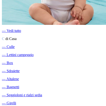
―
Vedi tutto
C
di Casa
―
Culle
―
Lettini campeggio
―
Box
―
Sdraiette
―
Altalene
―
Bagnetti
―
Seggioloni e rialzi sedia
―
Girelli