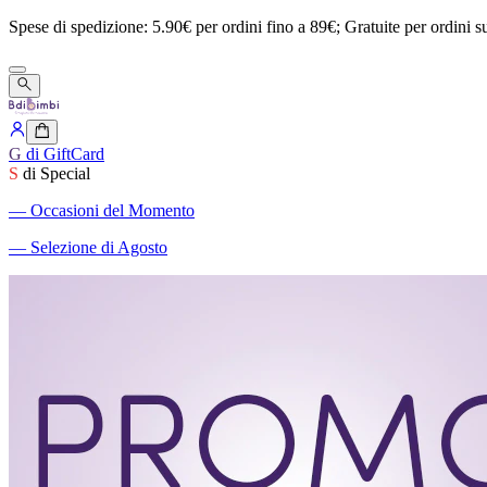
Spese
di
spedizione:
5.90€
per
ordini
fino
a
89€;
Gratuite
per
ordini
s
G
di GiftCard
S
di Special
―
Occasioni del Momento
―
Selezione di Agosto