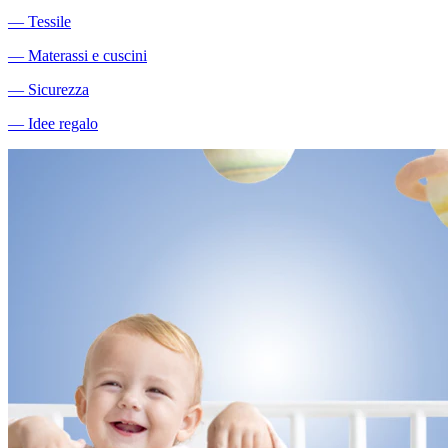
―
Tessile
―
Materassi e cuscini
―
Sicurezza
―
Idee regalo