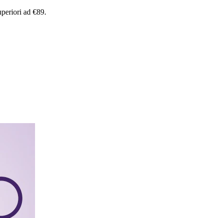
uperiori
ad
€89.