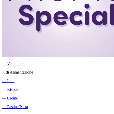
―
Vedi tutto
A
di Alimentazione
―
Latti
―
Biscotti
―
Creme
―
Pastine/Pasta