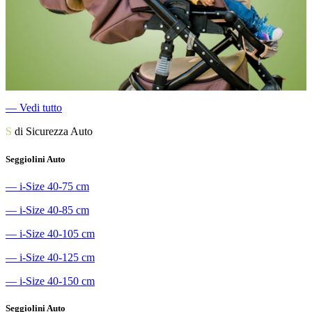
―
Vedi tutto
S
di Sicurezza Auto
Seggiolini Auto
―
i-Size 40-75 cm
―
i-Size 40-85 cm
―
i-Size 40-105 cm
―
i-Size 40-125 cm
―
i-Size 40-150 cm
Seggiolini Auto