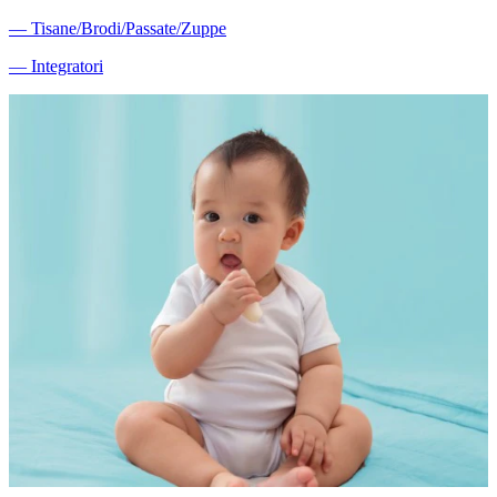
―
Tisane/Brodi/Passate/Zuppe
―
Integratori