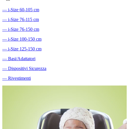
―
i-Size 60-105 cm
―
i-Size 76-115 cm
―
i-Size 76-150 cm
―
i-Size 100-150 cm
―
i-Size 125-150 cm
―
Basi/Adattatori
―
Dispositivi Sicurezza
―
Rivestimenti