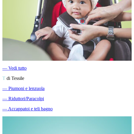
―
Vedi tutto
T
di Tessile
―
Piumoni e lenzuola
―
Riduttori/Paracolpi
―
Accappatoi e teli bagno