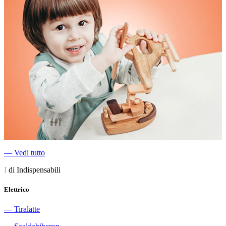
―
Vedi tutto
I
di Indispensabili
Elettrico
―
Tiralatte