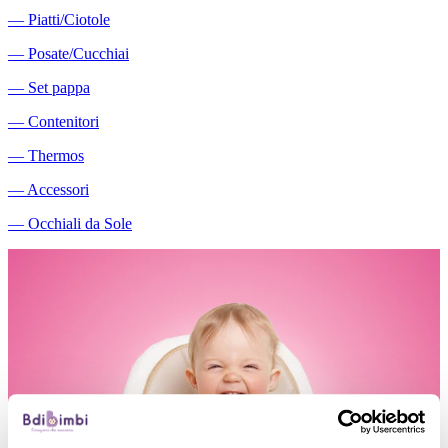
―
Piatti/Ciotole
―
Posate/Cucchiai
―
Set pappa
―
Contenitori
―
Thermos
―
Accessori
―
Occhiali da Sole