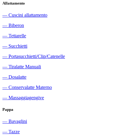
Allattamento
―
Cuscini allattamento
―
Biberon
―
Tettarelle
―
Succhietti
―
Portasucchietti/Clip/Catenelle
―
Tiralatte Manuali
―
Dosalatte
―
Conservalatte Materno
―
Massaggiagengive
Pappa
―
Bavaglini
―
Tazze