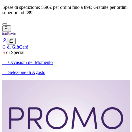
Spese
di
spedizione:
5.90€
per
ordini
fino
a
89€;
Gratuite
per
ordini
superiori
ad
€89.
G
di GiftCard
S
di Special
―
Occasioni del Momento
―
Selezione di Agosto