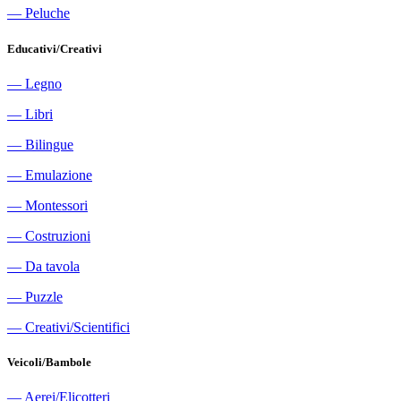
―
Peluche
Educativi/Creativi
―
Legno
―
Libri
―
Bilingue
―
Emulazione
―
Montessori
―
Costruzioni
―
Da tavola
―
Puzzle
―
Creativi/Scientifici
Veicoli/Bambole
―
Aerei/Elicotteri