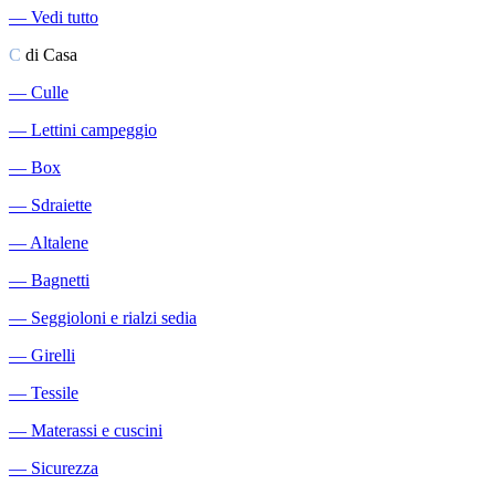
―
Vedi tutto
C
di Casa
―
Culle
―
Lettini campeggio
―
Box
―
Sdraiette
―
Altalene
―
Bagnetti
―
Seggioloni e rialzi sedia
―
Girelli
―
Tessile
―
Materassi e cuscini
―
Sicurezza