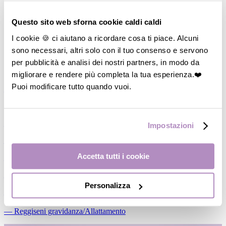
Questo sito web sforna cookie caldi caldi
I cookie 🍪 ci aiutano a ricordare cosa ti piace. Alcuni
sono necessari, altri solo con il tuo consenso e servono
per pubblicità e analisi dei nostri partners, in modo da
migliorare e rendere più completa la tua esperienza.❤️
Puoi modificare tutto quando vuoi.
―
Vedi tutto
M
di Mamma
―
Cosmesi Mamma
Impostazioni
―
Coppetta/Conchiglie assorbilatte
Accetta tutti i cookie
―
Paracapezzoli
―
Fasce Pre/Post partum
Personalizza
―
Slip a rete/Assorbenti
―
Reggiseni gravidanza/Allattamento