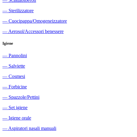
―
Scaldabiberon
―
Sterilizzatore
―
Cuocipappa/Omogeneizzatore
―
Aerosol/Accessori benessere
Igiene
―
Pannolini
―
Salviette
―
Cosmesi
―
Forbicine
―
Spazzole/Pettini
―
Set igiene
―
Igiene orale
―
Aspiratori nasali manuali