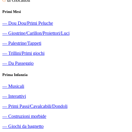
G
di Giocattoli
Primi Mesi
―
Dou Dou/Primi Peluche
―
Giostrine/Carillon/Proiettori/Luci
―
Palestrine/Tappeti
―
Trillini/Primi giochi
―
Da Passeggio
Prima Infanzia
―
Musicali
―
Interattivi
―
Primi Passi/Cavalcabili/Dondoli
―
Costruzioni morbide
―
Giochi da bagnetto