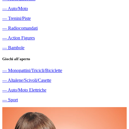
―
Auto/Moto
―
Trenini/Piste
―
Radiocomandati
―
Action Figures
―
Bambole
Giochi all'aperto
―
Monopattini/Tricicli/Biciclette
―
Altalene/Scivoli/Casette
―
Auto/Moto Elettriche
―
Sport