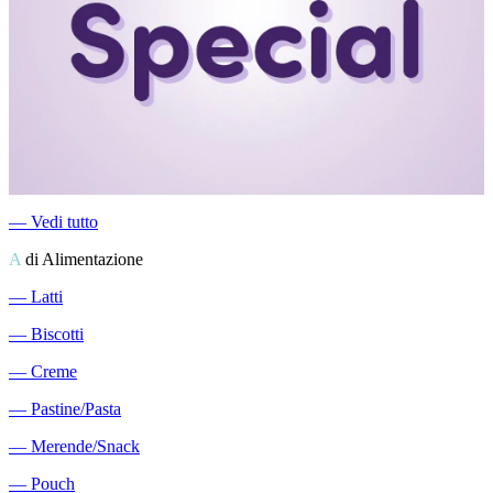
―
Vedi tutto
A
di Alimentazione
―
Latti
―
Biscotti
―
Creme
―
Pastine/Pasta
―
Merende/Snack
―
Pouch