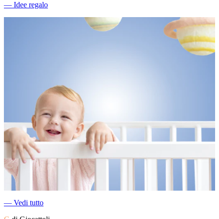
―
Idee regalo
―
Vedi tutto