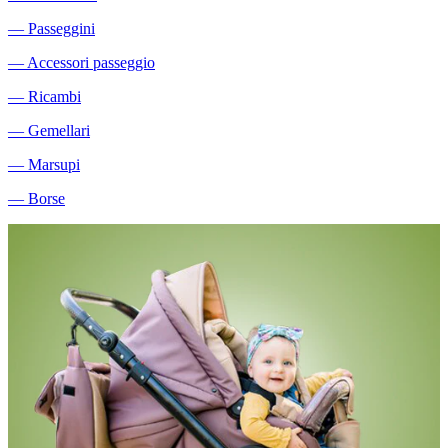
―
Passeggini
―
Accessori passeggio
―
Ricambi
―
Gemellari
―
Marsupi
―
Borse