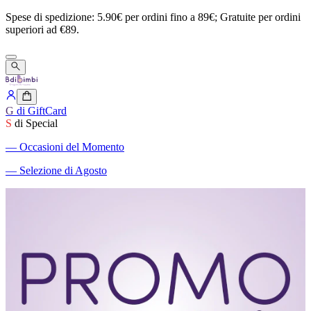
Spese
di
spedizione:
5.90€
per
ordini
fino
a
89€;
Gratuite
per
ordini
superiori
ad
€89.
G
di GiftCard
S
di Special
―
Occasioni del Momento
―
Selezione di Agosto