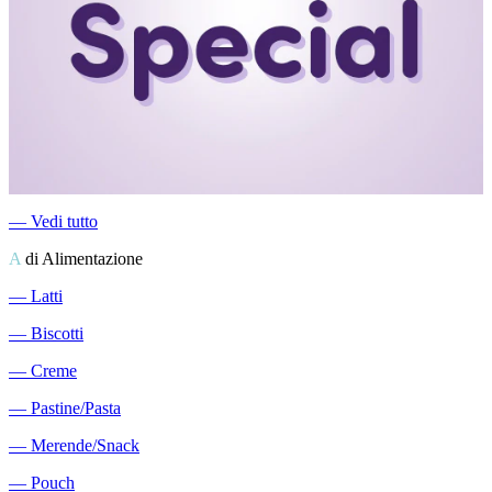
―
Vedi tutto
A
di Alimentazione
―
Latti
―
Biscotti
―
Creme
―
Pastine/Pasta
―
Merende/Snack
―
Pouch