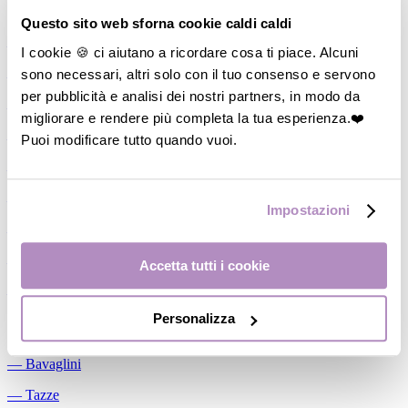
Allattamento
Questo sito web sforna cookie caldi caldi
―
Cuscini allattamento
I cookie 🍪 ci aiutano a ricordare cosa ti piace. Alcuni
sono necessari, altri solo con il tuo consenso e servono
―
Biberon
per pubblicità e analisi dei nostri partners, in modo da
―
Tettarelle
migliorare e rendere più completa la tua esperienza.❤️
―
Succhietti
Puoi modificare tutto quando vuoi.
―
Portasucchietti/Clip/Catenelle
―
Tiralatte Manuali
Impostazioni
―
Dosalatte
―
Conservalatte Materno
Accetta tutti i cookie
―
Massaggiagengive
Personalizza
Pappa
―
Bavaglini
―
Tazze