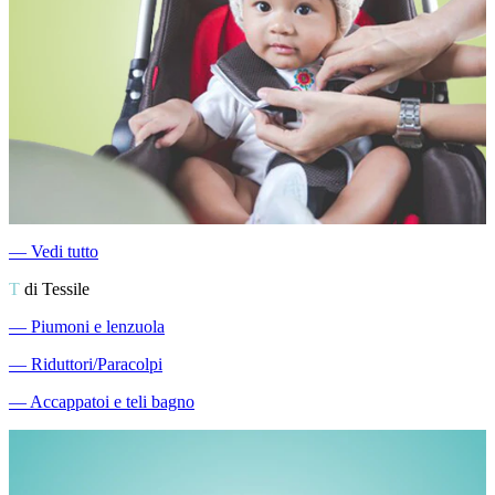
―
Vedi tutto
T
di Tessile
―
Piumoni e lenzuola
―
Riduttori/Paracolpi
―
Accappatoi e teli bagno