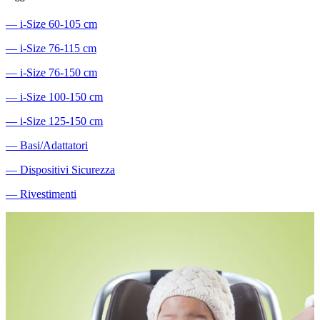
―
i-Size 60-105 cm
―
i-Size 76-115 cm
―
i-Size 76-150 cm
―
i-Size 100-150 cm
―
i-Size 125-150 cm
―
Basi/Adattatori
―
Dispositivi Sicurezza
―
Rivestimenti