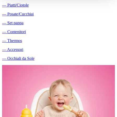
―
Piatti/Ciotole
―
Posate/Cucchiai
―
Set pappa
―
Contenitori
―
Thermos
―
Accessori
―
Occhiali da Sole