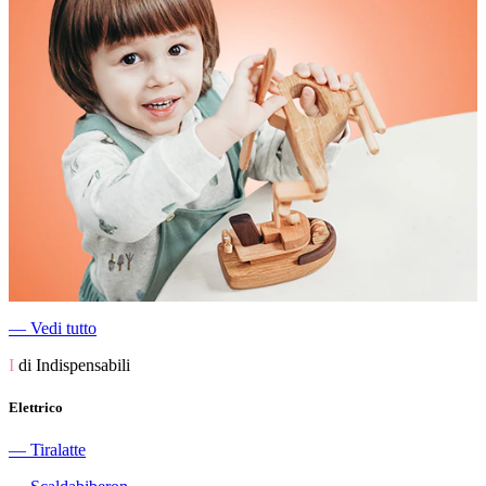
―
Vedi tutto
I
di Indispensabili
Elettrico
―
Tiralatte