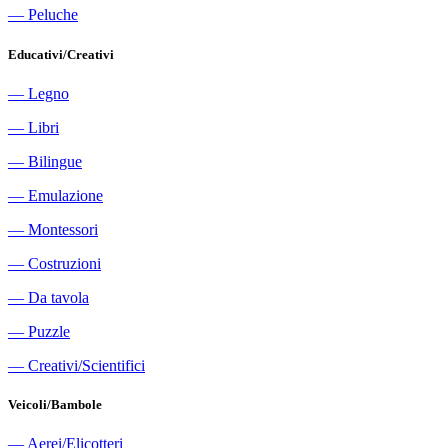
―
Peluche
Educativi/Creativi
―
Legno
―
Libri
―
Bilingue
―
Emulazione
―
Montessori
―
Costruzioni
―
Da tavola
―
Puzzle
―
Creativi/Scientifici
Veicoli/Bambole
―
Aerei/Elicotteri