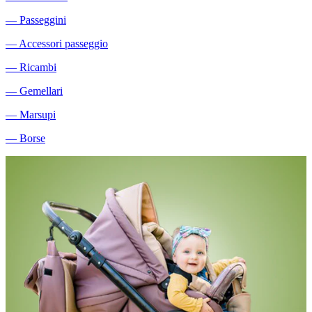
―
Passeggini
―
Accessori passeggio
―
Ricambi
―
Gemellari
―
Marsupi
―
Borse