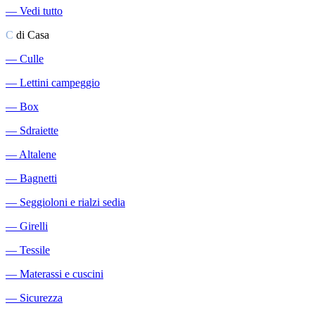
―
Vedi tutto
C
di Casa
―
Culle
―
Lettini campeggio
―
Box
―
Sdraiette
―
Altalene
―
Bagnetti
―
Seggioloni e rialzi sedia
―
Girelli
―
Tessile
―
Materassi e cuscini
―
Sicurezza