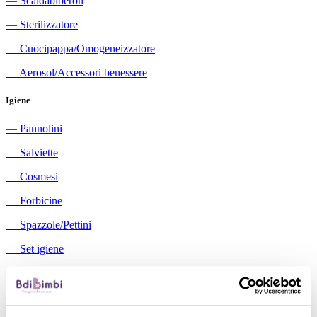
―
Scaldabiberon
―
Sterilizzatore
―
Cuocipappa/Omogeneizzatore
―
Aerosol/Accessori benessere
Igiene
―
Pannolini
―
Salviette
―
Cosmesi
―
Forbicine
―
Spazzole/Pettini
―
Set igiene
―
Igiene orale
―
Aspiratori nasali manuali