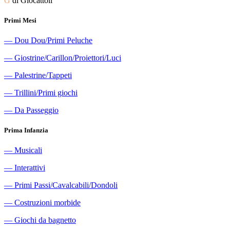
G
di Giocattoli
Primi Mesi
―
Dou Dou/Primi Peluche
―
Giostrine/Carillon/Proiettori/Luci
―
Palestrine/Tappeti
―
Trillini/Primi giochi
―
Da Passeggio
Prima Infanzia
―
Musicali
―
Interattivi
―
Primi Passi/Cavalcabili/Dondoli
―
Costruzioni morbide
―
Giochi da bagnetto