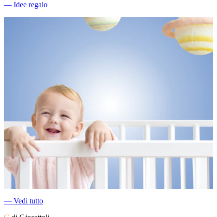
―
Idee regalo
―
Vedi tutto