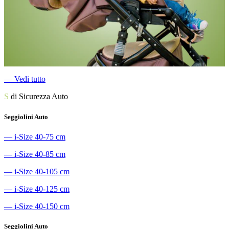
―
Vedi tutto
S
di Sicurezza Auto
Seggiolini Auto
―
i-Size 40-75 cm
―
i-Size 40-85 cm
―
i-Size 40-105 cm
―
i-Size 40-125 cm
―
i-Size 40-150 cm
Seggiolini Auto