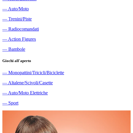
―
Auto/Moto
―
Trenini/Piste
―
Radiocomandati
―
Action Figures
―
Bambole
Giochi all'aperto
―
Monopattini/Tricicli/Biciclette
―
Altalene/Scivoli/Casette
―
Auto/Moto Elettriche
―
Sport