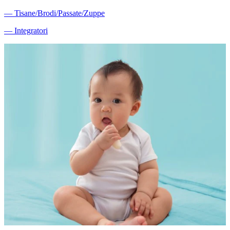
―
Tisane/Brodi/Passate/Zuppe
―
Integratori