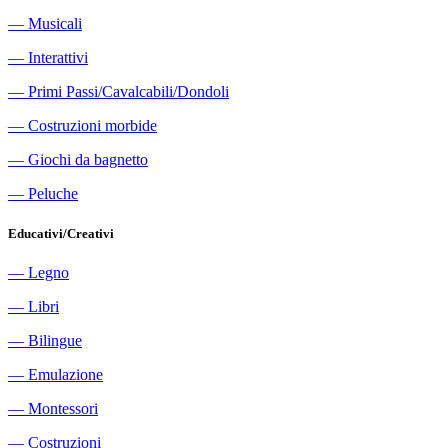
―
Musicali
―
Interattivi
―
Primi Passi/Cavalcabili/Dondoli
―
Costruzioni morbide
―
Giochi da bagnetto
―
Peluche
Educativi/Creativi
―
Legno
―
Libri
―
Bilingue
―
Emulazione
―
Montessori
―
Costruzioni