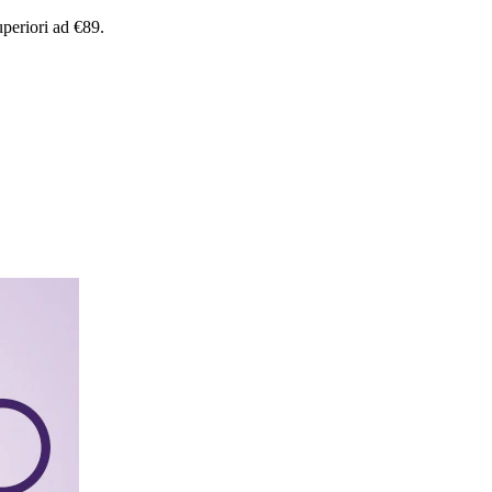
uperiori
ad
€89.