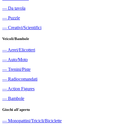
―
Da tavola
―
Puzzle
―
Creativi/Scientifici
Veicoli/Bambole
―
Aerei/Elicotteri
―
Auto/Moto
―
Trenini/Piste
―
Radiocomandati
―
Action Figures
―
Bambole
Giochi all'aperto
―
Monopattini/Tricicli/Biciclette