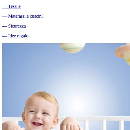
―
Tessile
―
Materassi e cuscini
―
Sicurezza
―
Idee regalo