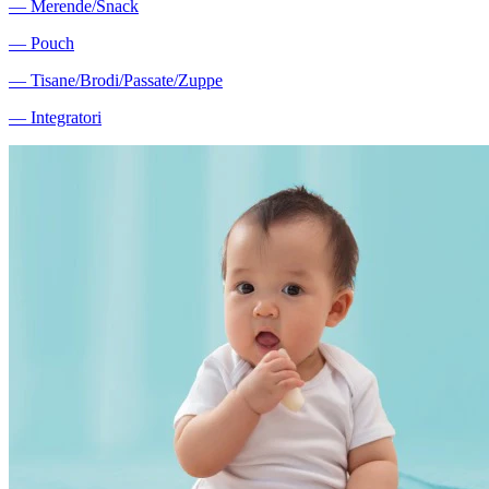
―
Merende/Snack
―
Pouch
―
Tisane/Brodi/Passate/Zuppe
―
Integratori