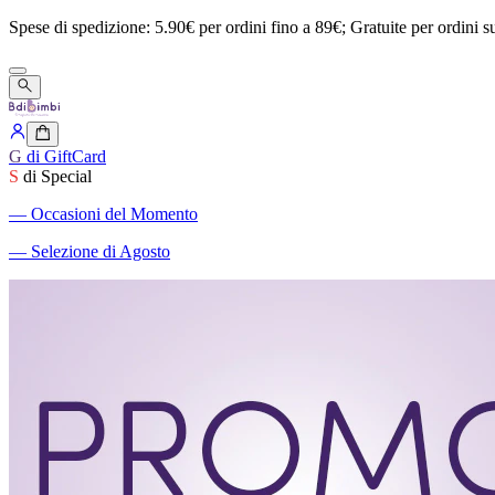
Spese
di
spedizione:
5.90€
per
ordini
fino
a
89€;
Gratuite
per
ordini
s
G
di GiftCard
S
di Special
―
Occasioni del Momento
―
Selezione di Agosto