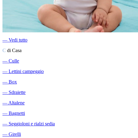
―
Vedi tutto
C
di Casa
―
Culle
―
Lettini campeggio
―
Box
―
Sdraiette
―
Altalene
―
Bagnetti
―
Seggioloni e rialzi sedia
―
Girelli