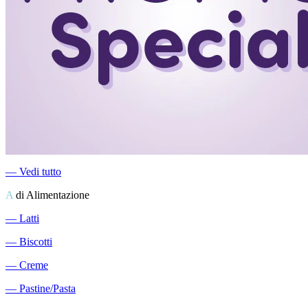
―
Vedi tutto
A
di Alimentazione
―
Latti
―
Biscotti
―
Creme
―
Pastine/Pasta