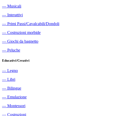
―
Musicali
―
Interattivi
―
Primi Passi/Cavalcabili/Dondoli
―
Costruzioni morbide
―
Giochi da bagnetto
―
Peluche
Educativi/Creativi
―
Legno
―
Libri
―
Bilingue
―
Emulazione
―
Montessori
―
Costruzioni