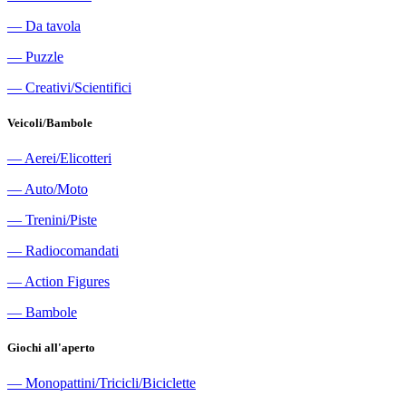
―
Da tavola
―
Puzzle
―
Creativi/Scientifici
Veicoli/Bambole
―
Aerei/Elicotteri
―
Auto/Moto
―
Trenini/Piste
―
Radiocomandati
―
Action Figures
―
Bambole
Giochi all'aperto
―
Monopattini/Tricicli/Biciclette