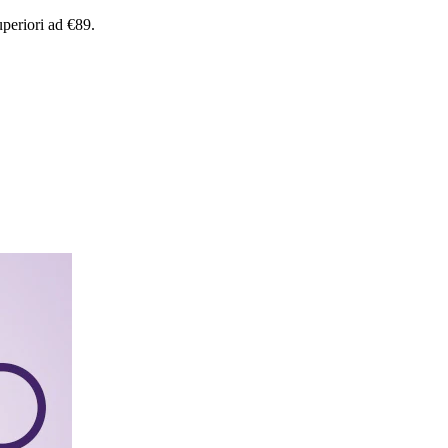
uperiori
ad
€89.