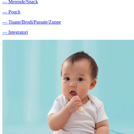
―
Merende/Snack
―
Pouch
―
Tisane/Brodi/Passate/Zuppe
―
Integratori