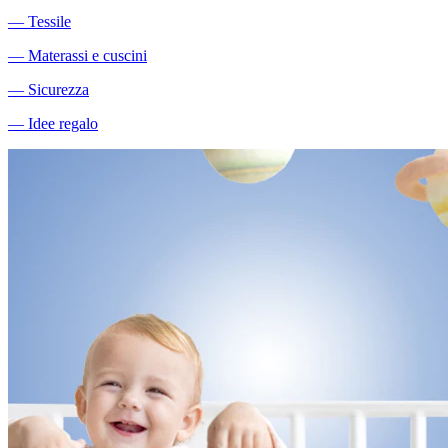
―
Tessile
―
Materassi e cuscini
―
Sicurezza
―
Idee regalo