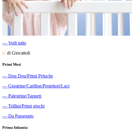
―
Vedi tutto
G
di Giocattoli
Primi Mesi
―
Dou Dou/Primi Peluche
―
Giostrine/Carillon/Proiettori/Luci
―
Palestrine/Tappeti
―
Trillini/Primi giochi
―
Da Passeggio
Prima Infanzia