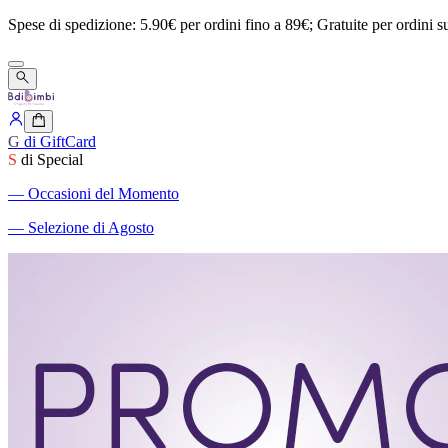
Spese
di
spedizione:
5.90€
per
ordini
fino
a
89€;
Gratuite
per
ordini
s
G
di GiftCard
S
di Special
―
Occasioni del Momento
―
Selezione di Agosto