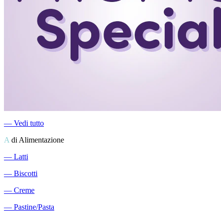
―
Vedi tutto
A
di Alimentazione
―
Latti
―
Biscotti
―
Creme
―
Pastine/Pasta