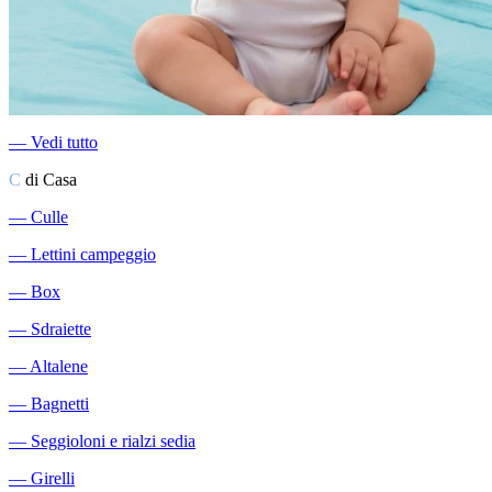
―
Vedi tutto
C
di Casa
―
Culle
―
Lettini campeggio
―
Box
―
Sdraiette
―
Altalene
―
Bagnetti
―
Seggioloni e rialzi sedia
―
Girelli