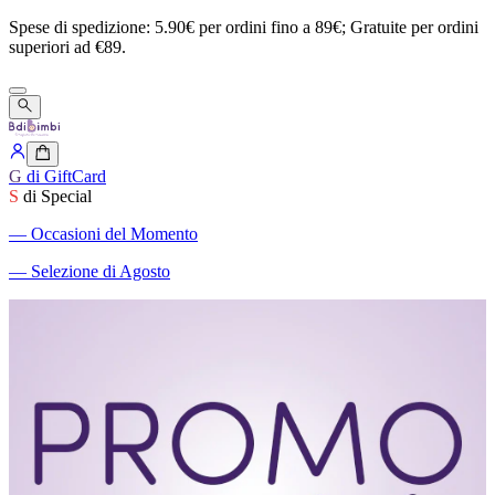
Spese
di
spedizione:
5.90€
per
ordini
fino
a
89€;
Gratuite
per
ordini
superiori
ad
€89.
G
di GiftCard
S
di Special
―
Occasioni del Momento
―
Selezione di Agosto