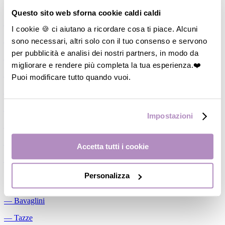
Allattamento
Questo sito web sforna cookie caldi caldi
―
Cuscini allattamento
I cookie 🍪 ci aiutano a ricordare cosa ti piace. Alcuni
sono necessari, altri solo con il tuo consenso e servono
―
Biberon
per pubblicità e analisi dei nostri partners, in modo da
―
Tettarelle
migliorare e rendere più completa la tua esperienza.❤️
―
Succhietti
Puoi modificare tutto quando vuoi.
―
Portasucchietti/Clip/Catenelle
―
Tiralatte Manuali
Impostazioni
―
Dosalatte
―
Conservalatte Materno
Accetta tutti i cookie
―
Massaggiagengive
Personalizza
Pappa
―
Bavaglini
―
Tazze