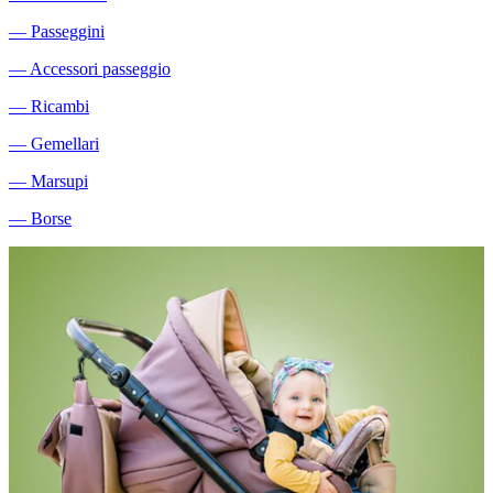
―
Passeggini
―
Accessori passeggio
―
Ricambi
―
Gemellari
―
Marsupi
―
Borse