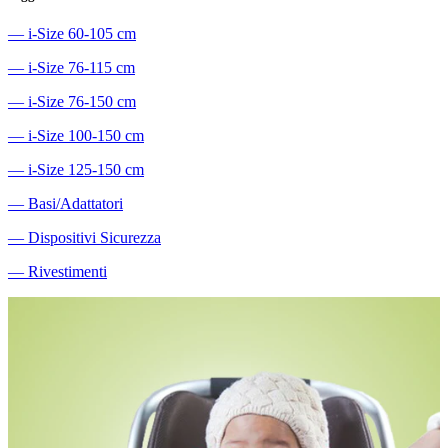
―
i-Size 60-105 cm
―
i-Size 76-115 cm
―
i-Size 76-150 cm
―
i-Size 100-150 cm
―
i-Size 125-150 cm
―
Basi/Adattatori
―
Dispositivi Sicurezza
―
Rivestimenti