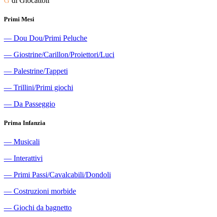
G
di Giocattoli
Primi Mesi
―
Dou Dou/Primi Peluche
―
Giostrine/Carillon/Proiettori/Luci
―
Palestrine/Tappeti
―
Trillini/Primi giochi
―
Da Passeggio
Prima Infanzia
―
Musicali
―
Interattivi
―
Primi Passi/Cavalcabili/Dondoli
―
Costruzioni morbide
―
Giochi da bagnetto