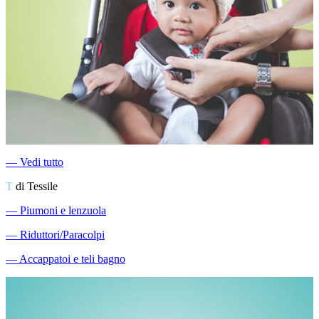
―
Vedi tutto
T
di Tessile
―
Piumoni e lenzuola
―
Riduttori/Paracolpi
―
Accappatoi e teli bagno