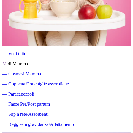
―
Vedi tutto
M
di Mamma
―
Cosmesi Mamma
―
Coppetta/Conchiglie assorbilatte
―
Paracapezzoli
―
Fasce Pre/Post partum
―
Slip a rete/Assorbenti
―
Reggiseni gravidanza/Allattamento