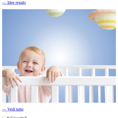
―
Idee regalo
―
Vedi tutto