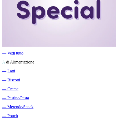
―
Vedi tutto
A
di Alimentazione
―
Latti
―
Biscotti
―
Creme
―
Pastine/Pasta
―
Merende/Snack
―
Pouch