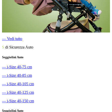
―
Vedi tutto
S
di Sicurezza Auto
Seggiolini Auto
―
i-Size 40-75 cm
―
i-Size 40-85 cm
―
i-Size 40-105 cm
―
i-Size 40-125 cm
―
i-Size 40-150 cm
Seggiolini Auto