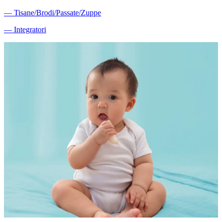
―
Tisane/Brodi/Passate/Zuppe
―
Integratori