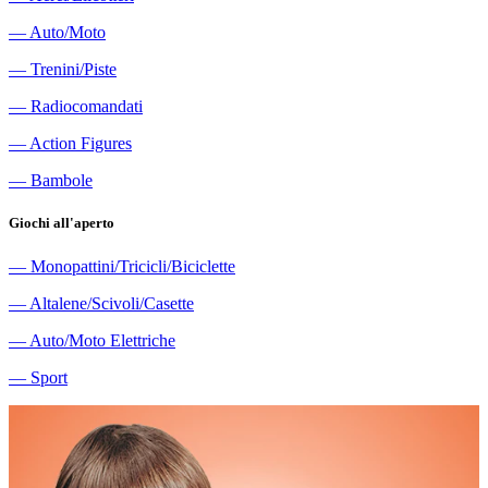
―
Auto/Moto
―
Trenini/Piste
―
Radiocomandati
―
Action Figures
―
Bambole
Giochi all'aperto
―
Monopattini/Tricicli/Biciclette
―
Altalene/Scivoli/Casette
―
Auto/Moto Elettriche
―
Sport