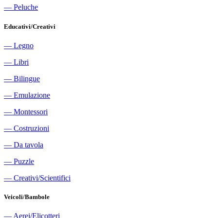
―
Peluche
Educativi/Creativi
―
Legno
―
Libri
―
Bilingue
―
Emulazione
―
Montessori
―
Costruzioni
―
Da tavola
―
Puzzle
―
Creativi/Scientifici
Veicoli/Bambole
―
Aerei/Elicotteri