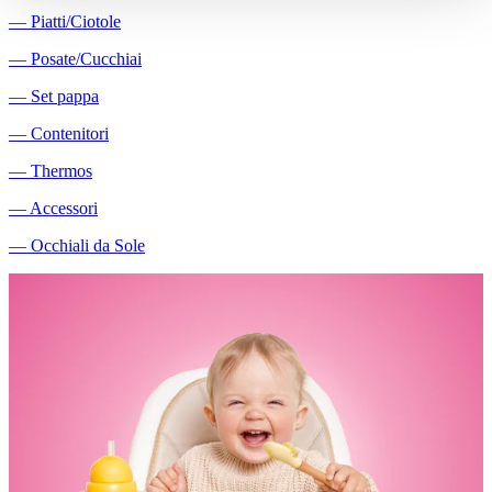
―
Piatti/Ciotole
―
Posate/Cucchiai
―
Set pappa
―
Contenitori
―
Thermos
―
Accessori
―
Occhiali da Sole