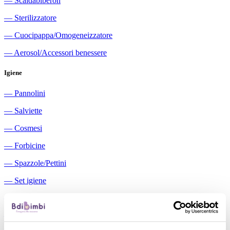
―
Scaldabiberon
―
Sterilizzatore
―
Cuocipappa/Omogeneizzatore
―
Aerosol/Accessori benessere
Igiene
―
Pannolini
―
Salviette
―
Cosmesi
―
Forbicine
―
Spazzole/Pettini
―
Set igiene
―
Igiene orale
―
Aspiratori nasali manuali