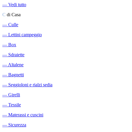
―
Vedi tutto
C
di Casa
―
Culle
―
Lettini campeggio
―
Box
―
Sdraiette
―
Altalene
―
Bagnetti
―
Seggioloni e rialzi sedia
―
Girelli
―
Tessile
―
Materassi e cuscini
―
Sicurezza