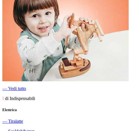
―
Vedi tutto
I
di Indispensabili
Elettrico
―
Tiralatte