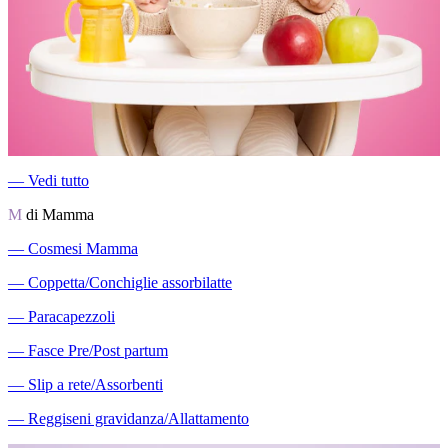
―
Vedi tutto
M
di Mamma
―
Cosmesi Mamma
―
Coppetta/Conchiglie assorbilatte
―
Paracapezzoli
―
Fasce Pre/Post partum
―
Slip a rete/Assorbenti
―
Reggiseni gravidanza/Allattamento