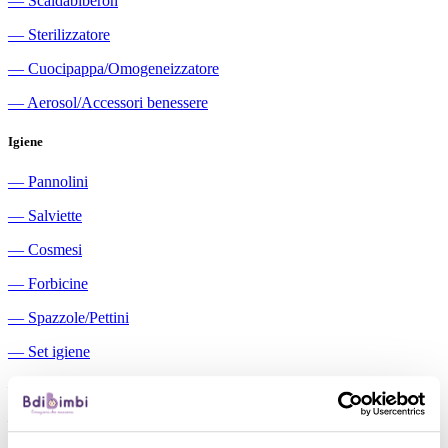
―
Scaldabiberon
―
Sterilizzatore
―
Cuocipappa/Omogeneizzatore
―
Aerosol/Accessori benessere
Igiene
―
Pannolini
―
Salviette
―
Cosmesi
―
Forbicine
―
Spazzole/Pettini
―
Set igiene
―
Igiene orale
―
Aspiratori nasali manuali