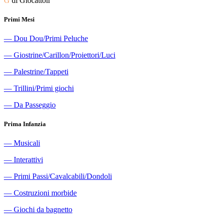
G
di Giocattoli
Primi Mesi
―
Dou Dou/Primi Peluche
―
Giostrine/Carillon/Proiettori/Luci
―
Palestrine/Tappeti
―
Trillini/Primi giochi
―
Da Passeggio
Prima Infanzia
―
Musicali
―
Interattivi
―
Primi Passi/Cavalcabili/Dondoli
―
Costruzioni morbide
―
Giochi da bagnetto