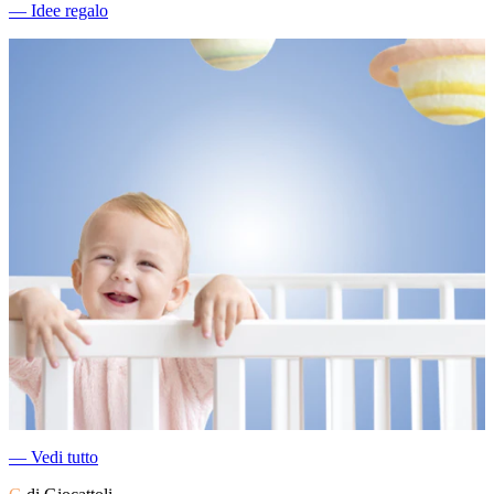
―
Idee regalo
―
Vedi tutto