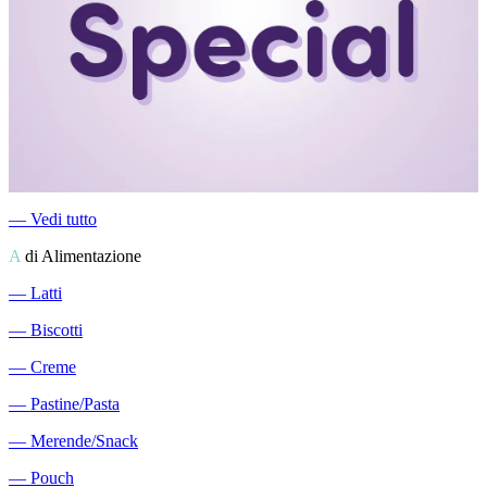
―
Vedi tutto
A
di Alimentazione
―
Latti
―
Biscotti
―
Creme
―
Pastine/Pasta
―
Merende/Snack
―
Pouch