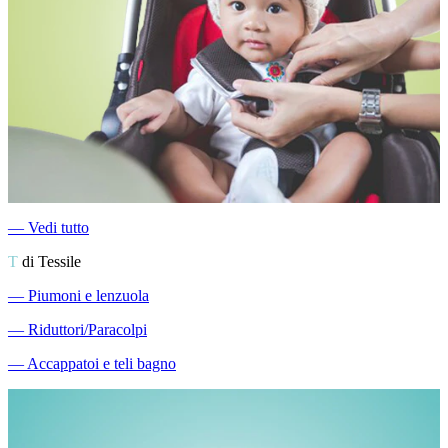
―
Vedi tutto
T
di Tessile
―
Piumoni e lenzuola
―
Riduttori/Paracolpi
―
Accappatoi e teli bagno