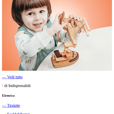
―
Vedi tutto
I
di Indispensabili
Elettrico
―
Tiralatte