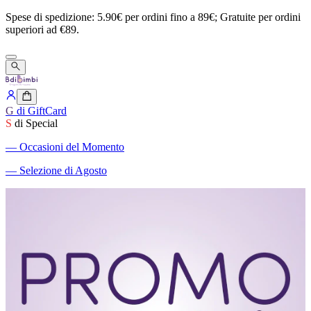
Spese
di
spedizione:
5.90€
per
ordini
fino
a
89€;
Gratuite
per
ordini
superiori
ad
€89.
G
di GiftCard
S
di Special
―
Occasioni del Momento
―
Selezione di Agosto