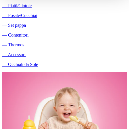
―
Piatti/Ciotole
―
Posate/Cucchiai
―
Set pappa
―
Contenitori
―
Thermos
―
Accessori
―
Occhiali da Sole