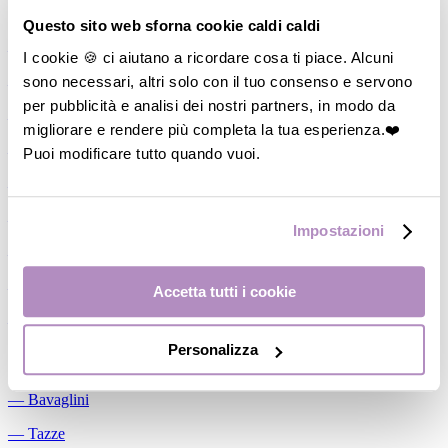
Allattamento
Questo sito web sforna cookie caldi caldi
―
Cuscini allattamento
I cookie 🍪 ci aiutano a ricordare cosa ti piace. Alcuni
sono necessari, altri solo con il tuo consenso e servono
―
Biberon
per pubblicità e analisi dei nostri partners, in modo da
―
Tettarelle
migliorare e rendere più completa la tua esperienza.❤️
―
Succhietti
Puoi modificare tutto quando vuoi.
―
Portasucchietti/Clip/Catenelle
―
Tiralatte Manuali
Impostazioni
―
Dosalatte
―
Conservalatte Materno
Accetta tutti i cookie
―
Massaggiagengive
Personalizza
Pappa
―
Bavaglini
―
Tazze