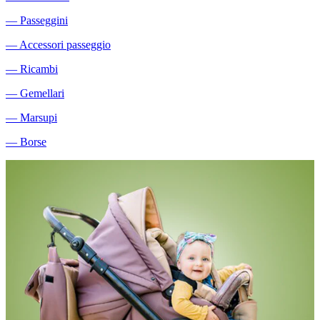
―
Passeggini
―
Accessori passeggio
―
Ricambi
―
Gemellari
―
Marsupi
―
Borse