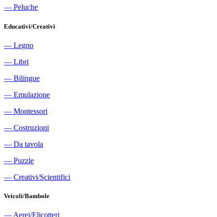
―
Peluche
Educativi/Creativi
―
Legno
―
Libri
―
Bilingue
―
Emulazione
―
Montessori
―
Costruzioni
―
Da tavola
―
Puzzle
―
Creativi/Scientifici
Veicoli/Bambole
―
Aerei/Elicotteri