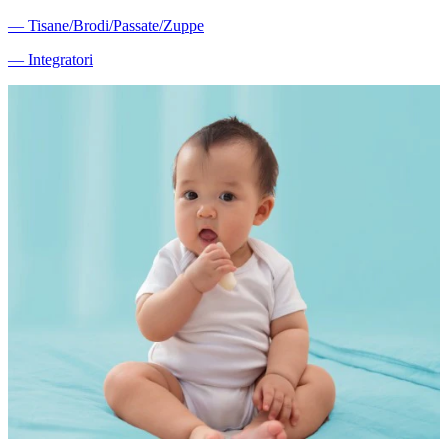
―
Tisane/Brodi/Passate/Zuppe
―
Integratori