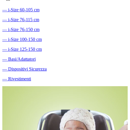
―
i-Size 60-105 cm
―
i-Size 76-115 cm
―
i-Size 76-150 cm
―
i-Size 100-150 cm
―
i-Size 125-150 cm
―
Basi/Adattatori
―
Dispositivi Sicurezza
―
Rivestimenti