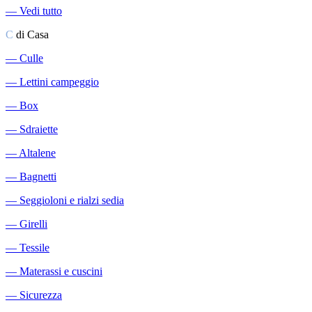
―
Vedi tutto
C
di Casa
―
Culle
―
Lettini campeggio
―
Box
―
Sdraiette
―
Altalene
―
Bagnetti
―
Seggioloni e rialzi sedia
―
Girelli
―
Tessile
―
Materassi e cuscini
―
Sicurezza