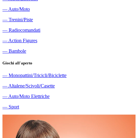
―
Auto/Moto
―
Trenini/Piste
―
Radiocomandati
―
Action Figures
―
Bambole
Giochi all'aperto
―
Monopattini/Tricicli/Biciclette
―
Altalene/Scivoli/Casette
―
Auto/Moto Elettriche
―
Sport