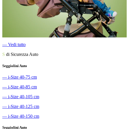
―
Vedi tutto
S
di Sicurezza Auto
Seggiolini Auto
―
i-Size 40-75 cm
―
i-Size 40-85 cm
―
i-Size 40-105 cm
―
i-Size 40-125 cm
―
i-Size 40-150 cm
Seggiolini Auto