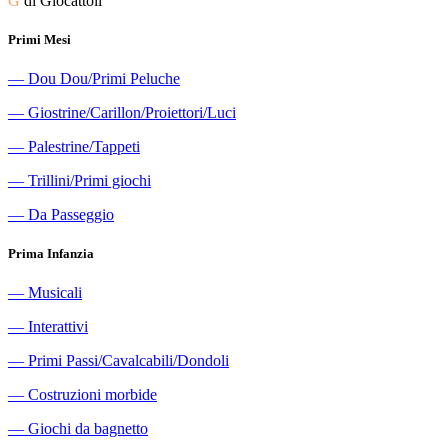
G
di Giocattoli
Primi Mesi
―
Dou Dou/Primi Peluche
―
Giostrine/Carillon/Proiettori/Luci
―
Palestrine/Tappeti
―
Trillini/Primi giochi
―
Da Passeggio
Prima Infanzia
―
Musicali
―
Interattivi
―
Primi Passi/Cavalcabili/Dondoli
―
Costruzioni morbide
―
Giochi da bagnetto