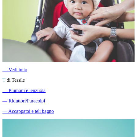
―
Vedi tutto
T
di Tessile
―
Piumoni e lenzuola
―
Riduttori/Paracolpi
―
Accappatoi e teli bagno