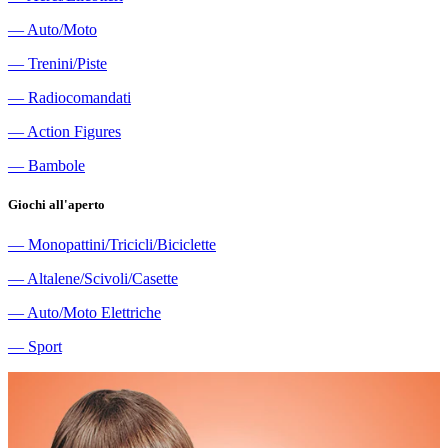
―
Auto/Moto
―
Trenini/Piste
―
Radiocomandati
―
Action Figures
―
Bambole
Giochi all'aperto
―
Monopattini/Tricicli/Biciclette
―
Altalene/Scivoli/Casette
―
Auto/Moto Elettriche
―
Sport