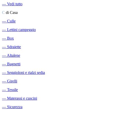
―
Vedi tutto
C
di Casa
―
Culle
―
Lettini campeggio
―
Box
―
Sdraiette
―
Altalene
―
Bagnetti
―
Seggioloni e rialzi sedia
―
Girelli
―
Tessile
―
Materassi e cuscini
―
Sicurezza