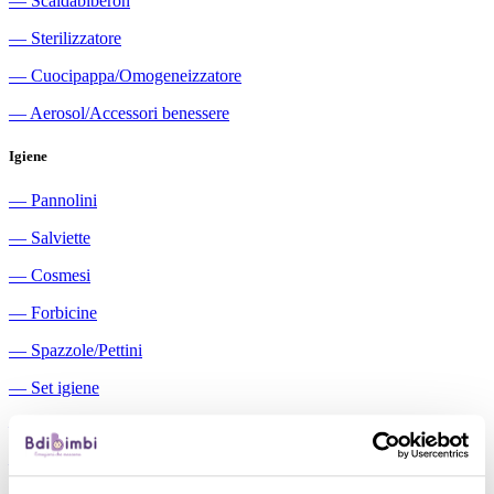
―
Scaldabiberon
―
Sterilizzatore
―
Cuocipappa/Omogeneizzatore
―
Aerosol/Accessori benessere
Igiene
―
Pannolini
―
Salviette
―
Cosmesi
―
Forbicine
―
Spazzole/Pettini
―
Set igiene
―
Igiene orale
―
Aspiratori nasali manuali