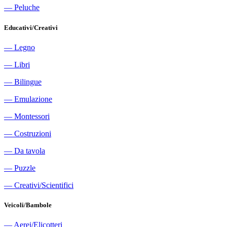
―
Peluche
Educativi/Creativi
―
Legno
―
Libri
―
Bilingue
―
Emulazione
―
Montessori
―
Costruzioni
―
Da tavola
―
Puzzle
―
Creativi/Scientifici
Veicoli/Bambole
―
Aerei/Elicotteri