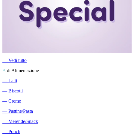
―
Vedi tutto
A
di Alimentazione
―
Latti
―
Biscotti
―
Creme
―
Pastine/Pasta
―
Merende/Snack
―
Pouch