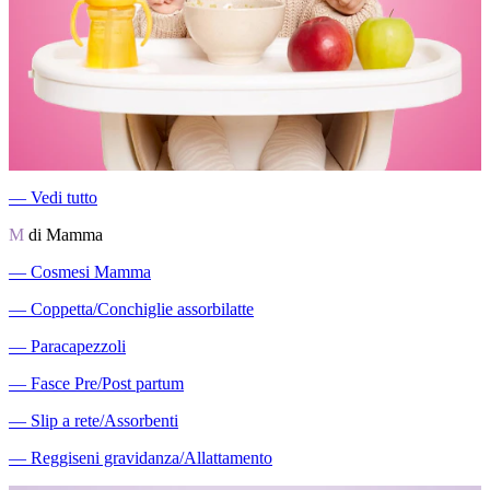
―
Vedi tutto
M
di Mamma
―
Cosmesi Mamma
―
Coppetta/Conchiglie assorbilatte
―
Paracapezzoli
―
Fasce Pre/Post partum
―
Slip a rete/Assorbenti
―
Reggiseni gravidanza/Allattamento