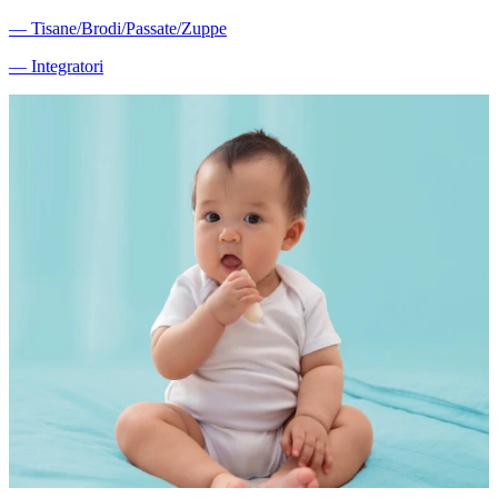
―
Tisane/Brodi/Passate/Zuppe
―
Integratori