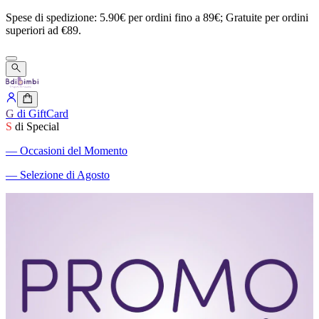
Spese
di
spedizione:
5.90€
per
ordini
fino
a
89€;
Gratuite
per
ordini
superiori
ad
€89.
G
di GiftCard
S
di Special
―
Occasioni del Momento
―
Selezione di Agosto