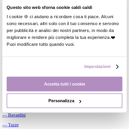
Allattamento
Questo sito web sforna cookie caldi caldi
―
Cuscini allattamento
I cookie 🍪 ci aiutano a ricordare cosa ti piace. Alcuni
sono necessari, altri solo con il tuo consenso e servono
―
Biberon
per pubblicità e analisi dei nostri partners, in modo da
―
Tettarelle
migliorare e rendere più completa la tua esperienza.❤️
―
Succhietti
Puoi modificare tutto quando vuoi.
―
Portasucchietti/Clip/Catenelle
―
Tiralatte Manuali
Impostazioni
―
Dosalatte
―
Conservalatte Materno
Accetta tutti i cookie
―
Massaggiagengive
Personalizza
Pappa
―
Bavaglini
―
Tazze