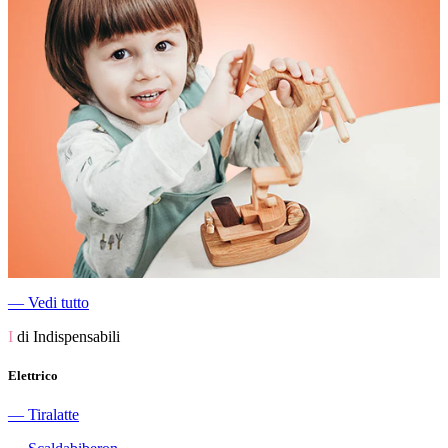
―
Vedi tutto
I
di Indispensabili
Elettrico
―
Tiralatte