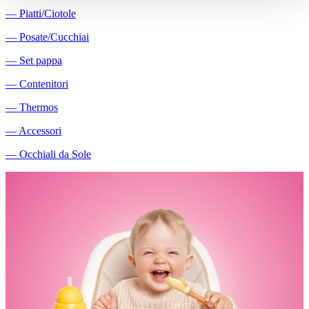
―
Piatti/Ciotole
―
Posate/Cucchiai
―
Set pappa
―
Contenitori
―
Thermos
―
Accessori
―
Occhiali da Sole