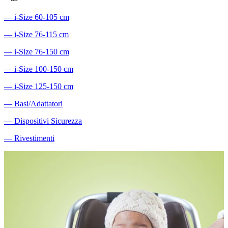
―
i-Size 60-105 cm
―
i-Size 76-115 cm
―
i-Size 76-150 cm
―
i-Size 100-150 cm
―
i-Size 125-150 cm
―
Basi/Adattatori
―
Dispositivi Sicurezza
―
Rivestimenti