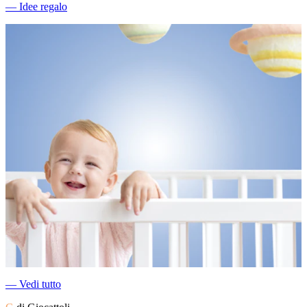
―
Idee regalo
―
Vedi tutto