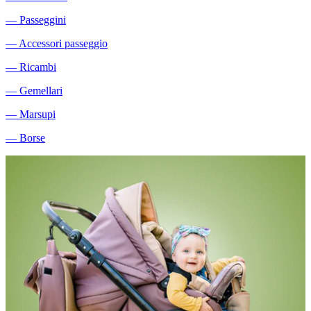
―
Passeggini
―
Accessori passeggio
―
Ricambi
―
Gemellari
―
Marsupi
―
Borse