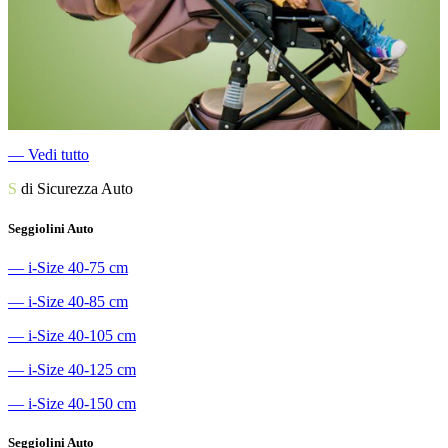
―
Vedi tutto
S
di Sicurezza Auto
Seggiolini Auto
―
i-Size 40-75 cm
―
i-Size 40-85 cm
―
i-Size 40-105 cm
―
i-Size 40-125 cm
―
i-Size 40-150 cm
Seggiolini Auto