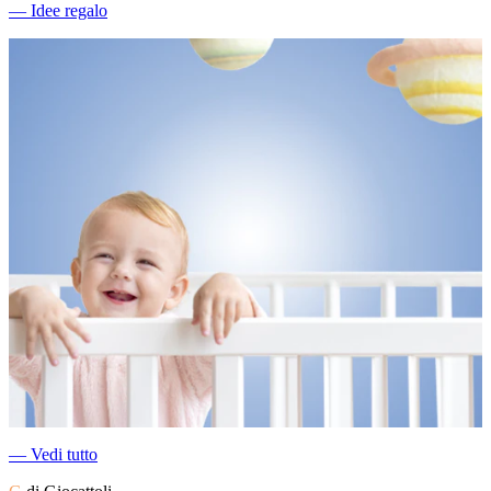
―
Idee regalo
―
Vedi tutto