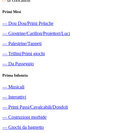
G
di Giocattoli
Primi Mesi
―
Dou Dou/Primi Peluche
―
Giostrine/Carillon/Proiettori/Luci
―
Palestrine/Tappeti
―
Trillini/Primi giochi
―
Da Passeggio
Prima Infanzia
―
Musicali
―
Interattivi
―
Primi Passi/Cavalcabili/Dondoli
―
Costruzioni morbide
―
Giochi da bagnetto