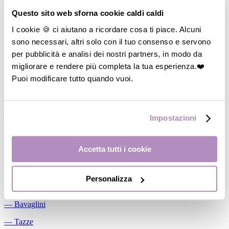
Allattamento
Questo sito web sforna cookie caldi caldi
―
Cuscini allattamento
I cookie 🍪 ci aiutano a ricordare cosa ti piace. Alcuni
sono necessari, altri solo con il tuo consenso e servono
―
Biberon
per pubblicità e analisi dei nostri partners, in modo da
―
Tettarelle
migliorare e rendere più completa la tua esperienza.❤️
―
Succhietti
Puoi modificare tutto quando vuoi.
―
Portasucchietti/Clip/Catenelle
―
Tiralatte Manuali
Impostazioni
―
Dosalatte
―
Conservalatte Materno
Accetta tutti i cookie
―
Massaggiagengive
Personalizza
Pappa
―
Bavaglini
―
Tazze