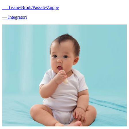
―
Tisane/Brodi/Passate/Zuppe
―
Integratori