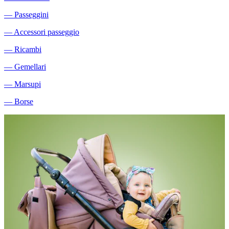
―
Passeggini
―
Accessori passeggio
―
Ricambi
―
Gemellari
―
Marsupi
―
Borse