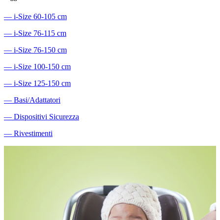
―
i-Size 60-105 cm
―
i-Size 76-115 cm
―
i-Size 76-150 cm
―
i-Size 100-150 cm
―
i-Size 125-150 cm
―
Basi/Adattatori
―
Dispositivi Sicurezza
―
Rivestimenti