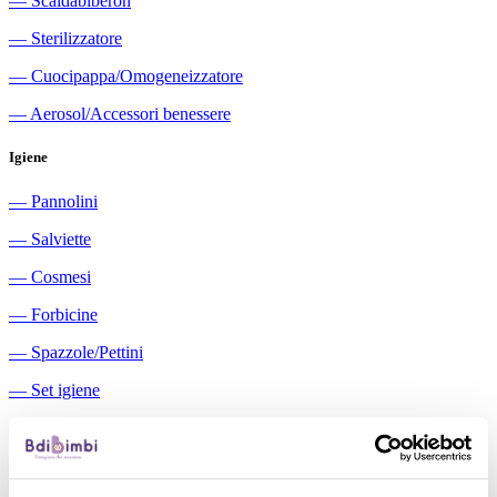
―
Scaldabiberon
―
Sterilizzatore
―
Cuocipappa/Omogeneizzatore
―
Aerosol/Accessori benessere
Igiene
―
Pannolini
―
Salviette
―
Cosmesi
―
Forbicine
―
Spazzole/Pettini
―
Set igiene
―
Igiene orale
―
Aspiratori nasali manuali