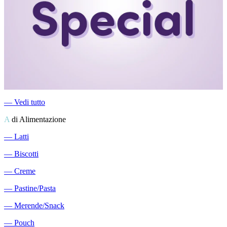
―
Vedi tutto
A
di Alimentazione
―
Latti
―
Biscotti
―
Creme
―
Pastine/Pasta
―
Merende/Snack
―
Pouch