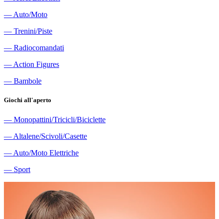
―
Auto/Moto
―
Trenini/Piste
―
Radiocomandati
―
Action Figures
―
Bambole
Giochi all'aperto
―
Monopattini/Tricicli/Biciclette
―
Altalene/Scivoli/Casette
―
Auto/Moto Elettriche
―
Sport