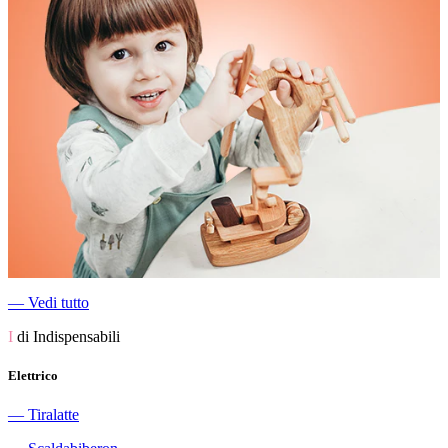
―
Vedi tutto
I
di Indispensabili
Elettrico
―
Tiralatte