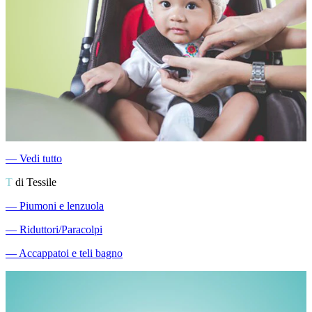
―
Vedi tutto
T
di Tessile
―
Piumoni e lenzuola
―
Riduttori/Paracolpi
―
Accappatoi e teli bagno