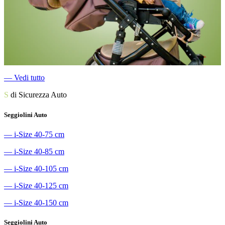
―
Vedi tutto
S
di Sicurezza Auto
Seggiolini Auto
―
i-Size 40-75 cm
―
i-Size 40-85 cm
―
i-Size 40-105 cm
―
i-Size 40-125 cm
―
i-Size 40-150 cm
Seggiolini Auto