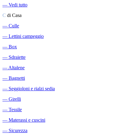
―
Vedi tutto
C
di Casa
―
Culle
―
Lettini campeggio
―
Box
―
Sdraiette
―
Altalene
―
Bagnetti
―
Seggioloni e rialzi sedia
―
Girelli
―
Tessile
―
Materassi e cuscini
―
Sicurezza