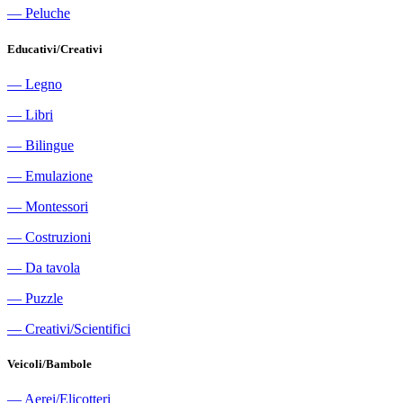
―
Peluche
Educativi/Creativi
―
Legno
―
Libri
―
Bilingue
―
Emulazione
―
Montessori
―
Costruzioni
―
Da tavola
―
Puzzle
―
Creativi/Scientifici
Veicoli/Bambole
―
Aerei/Elicotteri