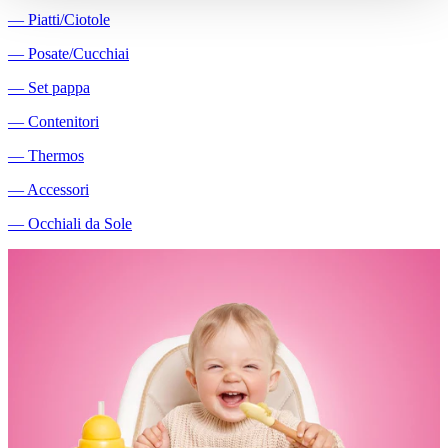
―
Piatti/Ciotole
―
Posate/Cucchiai
―
Set pappa
―
Contenitori
―
Thermos
―
Accessori
―
Occhiali da Sole