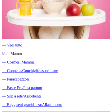
―
Vedi tutto
M
di Mamma
―
Cosmesi Mamma
―
Coppetta/Conchiglie assorbilatte
―
Paracapezzoli
―
Fasce Pre/Post partum
―
Slip a rete/Assorbenti
―
Reggiseni gravidanza/Allattamento