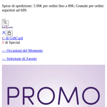
Spese
di
spedizione:
5.90€
per
ordini
fino
a
89€;
Gratuite
per
ordini
superiori
ad
€89.
G
di GiftCard
S
di Special
―
Occasioni del Momento
―
Selezione di Agosto