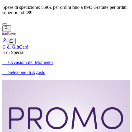
Spese
di
spedizione:
5.90€
per
ordini
fino
a
89€;
Gratuite
per
ordini
superiori
ad
€89.
G
di GiftCard
S
di Special
―
Occasioni del Momento
―
Selezione di Agosto