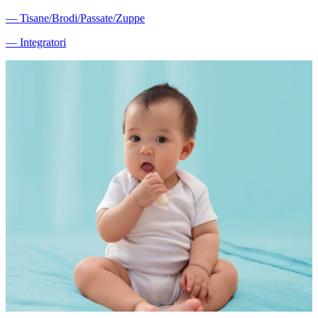
―
Tisane/Brodi/Passate/Zuppe
―
Integratori