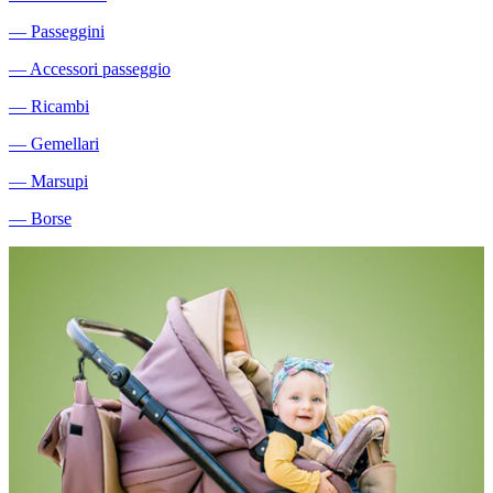
―
Passeggini
―
Accessori passeggio
―
Ricambi
―
Gemellari
―
Marsupi
―
Borse