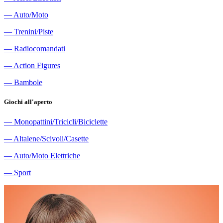
―
Auto/Moto
―
Trenini/Piste
―
Radiocomandati
―
Action Figures
―
Bambole
Giochi all'aperto
―
Monopattini/Tricicli/Biciclette
―
Altalene/Scivoli/Casette
―
Auto/Moto Elettriche
―
Sport