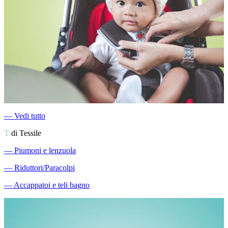
―
Vedi tutto
T
di Tessile
―
Piumoni e lenzuola
―
Riduttori/Paracolpi
―
Accappatoi e teli bagno