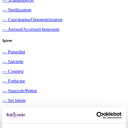
―
Scaldabiberon
―
Sterilizzatore
―
Cuocipappa/Omogeneizzatore
―
Aerosol/Accessori benessere
Igiene
―
Pannolini
―
Salviette
―
Cosmesi
―
Forbicine
―
Spazzole/Pettini
―
Set igiene
―
Igiene orale
―
Aspiratori nasali manuali