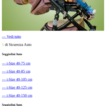
―
Vedi tutto
S
di Sicurezza Auto
Seggiolini Auto
―
i-Size 40-75 cm
―
i-Size 40-85 cm
―
i-Size 40-105 cm
―
i-Size 40-125 cm
―
i-Size 40-150 cm
Seggiolini Auto