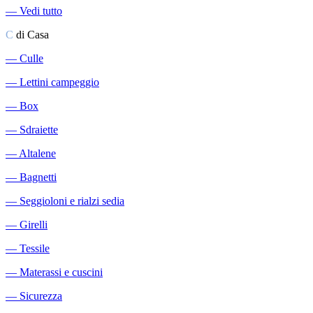
―
Vedi tutto
C
di Casa
―
Culle
―
Lettini campeggio
―
Box
―
Sdraiette
―
Altalene
―
Bagnetti
―
Seggioloni e rialzi sedia
―
Girelli
―
Tessile
―
Materassi e cuscini
―
Sicurezza