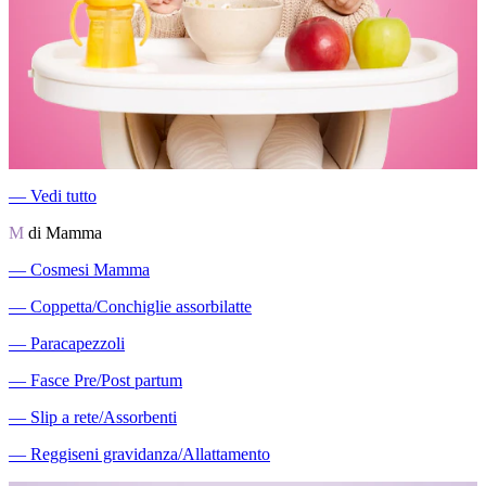
―
Vedi tutto
M
di Mamma
―
Cosmesi Mamma
―
Coppetta/Conchiglie assorbilatte
―
Paracapezzoli
―
Fasce Pre/Post partum
―
Slip a rete/Assorbenti
―
Reggiseni gravidanza/Allattamento