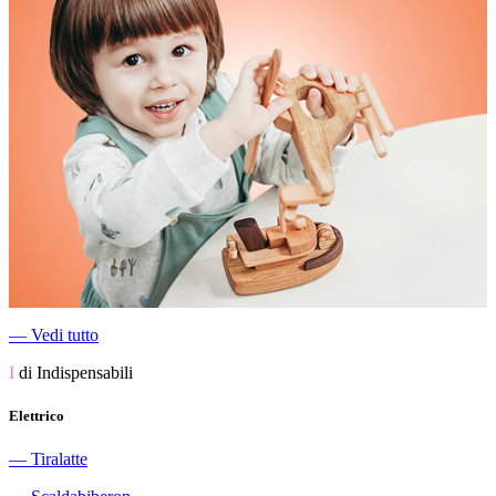
―
Vedi tutto
I
di Indispensabili
Elettrico
―
Tiralatte