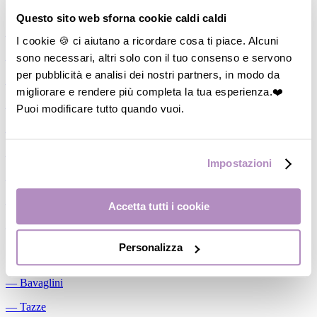
Allattamento
Questo sito web sforna cookie caldi caldi
―
Cuscini allattamento
I cookie 🍪 ci aiutano a ricordare cosa ti piace. Alcuni
sono necessari, altri solo con il tuo consenso e servono
―
Biberon
per pubblicità e analisi dei nostri partners, in modo da
―
Tettarelle
migliorare e rendere più completa la tua esperienza.❤️
―
Succhietti
Puoi modificare tutto quando vuoi.
―
Portasucchietti/Clip/Catenelle
―
Tiralatte Manuali
Impostazioni
―
Dosalatte
―
Conservalatte Materno
Accetta tutti i cookie
―
Massaggiagengive
Personalizza
Pappa
―
Bavaglini
―
Tazze