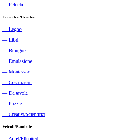
―
Peluche
Educativi/Creativi
―
Legno
―
Libri
―
Bilingue
―
Emulazione
―
Montessori
―
Costruzioni
―
Da tavola
―
Puzzle
―
Creativi/Scientifici
Veicoli/Bambole
―
Aerei/Elicotteri