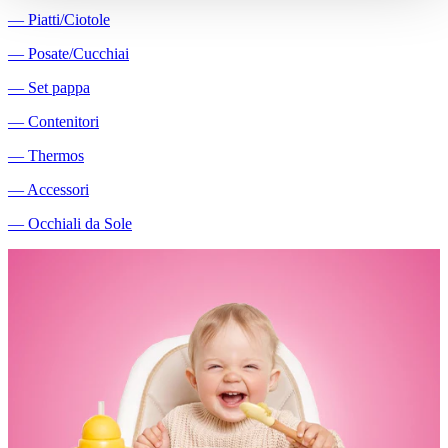
―
Piatti/Ciotole
―
Posate/Cucchiai
―
Set pappa
―
Contenitori
―
Thermos
―
Accessori
―
Occhiali da Sole