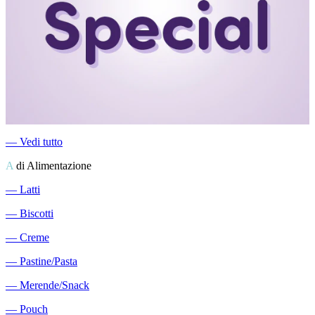
―
Vedi tutto
A
di Alimentazione
―
Latti
―
Biscotti
―
Creme
―
Pastine/Pasta
―
Merende/Snack
―
Pouch