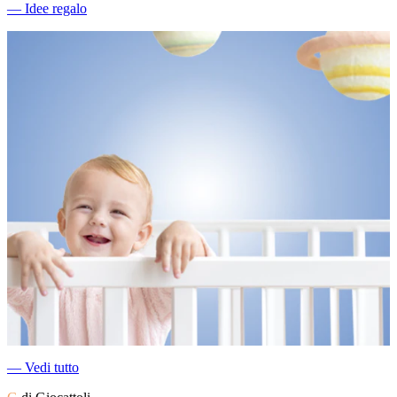
―
Idee regalo
―
Vedi tutto