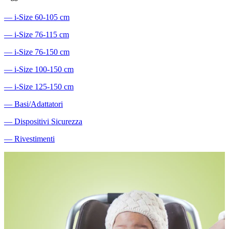
―
i-Size 60-105 cm
―
i-Size 76-115 cm
―
i-Size 76-150 cm
―
i-Size 100-150 cm
―
i-Size 125-150 cm
―
Basi/Adattatori
―
Dispositivi Sicurezza
―
Rivestimenti