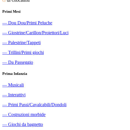
G
di Giocattoli
Primi Mesi
―
Dou Dou/Primi Peluche
―
Giostrine/Carillon/Proiettori/Luci
―
Palestrine/Tappeti
―
Trillini/Primi giochi
―
Da Passeggio
Prima Infanzia
―
Musicali
―
Interattivi
―
Primi Passi/Cavalcabili/Dondoli
―
Costruzioni morbide
―
Giochi da bagnetto