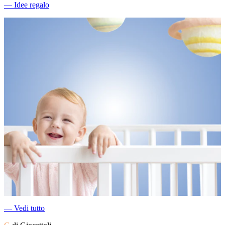
―
Idee regalo
―
Vedi tutto