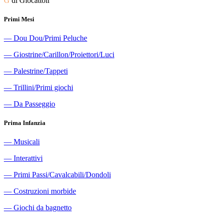
G
di Giocattoli
Primi Mesi
―
Dou Dou/Primi Peluche
―
Giostrine/Carillon/Proiettori/Luci
―
Palestrine/Tappeti
―
Trillini/Primi giochi
―
Da Passeggio
Prima Infanzia
―
Musicali
―
Interattivi
―
Primi Passi/Cavalcabili/Dondoli
―
Costruzioni morbide
―
Giochi da bagnetto