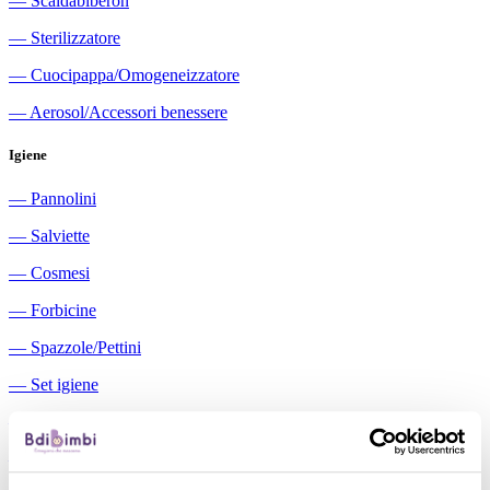
―
Scaldabiberon
―
Sterilizzatore
―
Cuocipappa/Omogeneizzatore
―
Aerosol/Accessori benessere
Igiene
―
Pannolini
―
Salviette
―
Cosmesi
―
Forbicine
―
Spazzole/Pettini
―
Set igiene
―
Igiene orale
―
Aspiratori nasali manuali