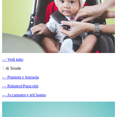
―
Vedi tutto
T
di Tessile
―
Piumoni e lenzuola
―
Riduttori/Paracolpi
―
Accappatoi e teli bagno