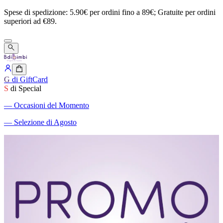
Spese
di
spedizione:
5.90€
per
ordini
fino
a
89€;
Gratuite
per
ordini
superiori
ad
€89.
G
di GiftCard
S
di Special
―
Occasioni del Momento
―
Selezione di Agosto