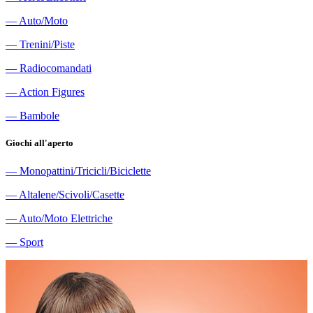
―
Auto/Moto
―
Trenini/Piste
―
Radiocomandati
―
Action Figures
―
Bambole
Giochi all'aperto
―
Monopattini/Tricicli/Biciclette
―
Altalene/Scivoli/Casette
―
Auto/Moto Elettriche
―
Sport