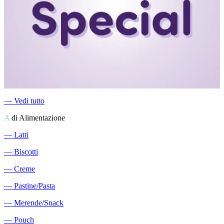
―
Vedi tutto
A
di Alimentazione
―
Latti
―
Biscotti
―
Creme
―
Pastine/Pasta
―
Merende/Snack
―
Pouch