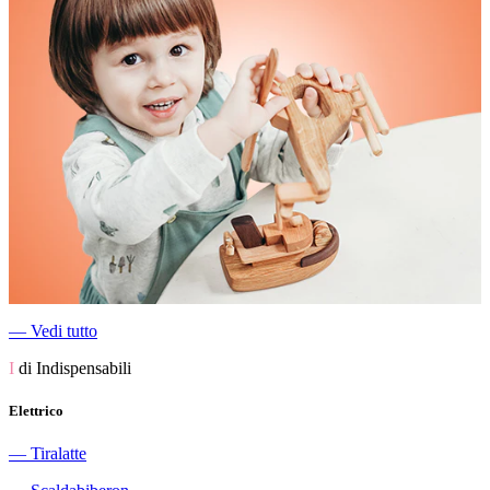
―
Vedi tutto
I
di Indispensabili
Elettrico
―
Tiralatte