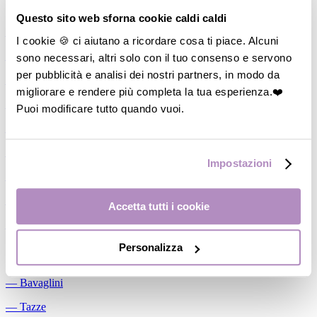
Allattamento
Questo sito web sforna cookie caldi caldi
―
Cuscini allattamento
I cookie 🍪 ci aiutano a ricordare cosa ti piace. Alcuni
sono necessari, altri solo con il tuo consenso e servono
―
Biberon
per pubblicità e analisi dei nostri partners, in modo da
―
Tettarelle
migliorare e rendere più completa la tua esperienza.❤️
―
Succhietti
Puoi modificare tutto quando vuoi.
―
Portasucchietti/Clip/Catenelle
―
Tiralatte Manuali
Impostazioni
―
Dosalatte
―
Conservalatte Materno
Accetta tutti i cookie
―
Massaggiagengive
Personalizza
Pappa
―
Bavaglini
―
Tazze