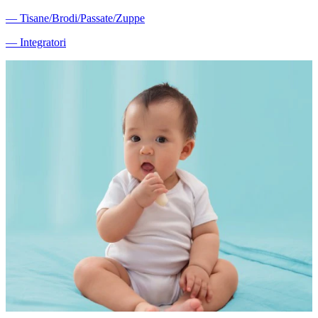
―
Tisane/Brodi/Passate/Zuppe
―
Integratori