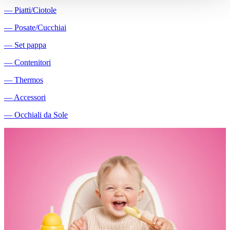
―
Piatti/Ciotole
―
Posate/Cucchiai
―
Set pappa
―
Contenitori
―
Thermos
―
Accessori
―
Occhiali da Sole