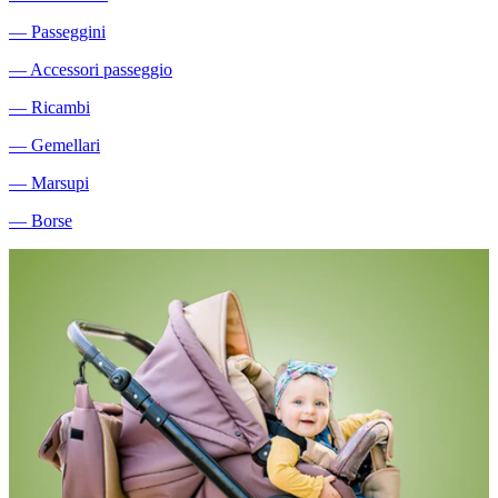
―
Passeggini
―
Accessori passeggio
―
Ricambi
―
Gemellari
―
Marsupi
―
Borse