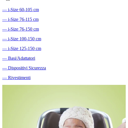
―
i-Size 60-105 cm
―
i-Size 76-115 cm
―
i-Size 76-150 cm
―
i-Size 100-150 cm
―
i-Size 125-150 cm
―
Basi/Adattatori
―
Dispositivi Sicurezza
―
Rivestimenti