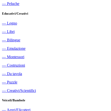
―
Peluche
Educativi/Creativi
―
Legno
―
Libri
―
Bilingue
―
Emulazione
―
Montessori
―
Costruzioni
―
Da tavola
―
Puzzle
―
Creativi/Scientifici
Veicoli/Bambole
―
Aerei/Elicotteri