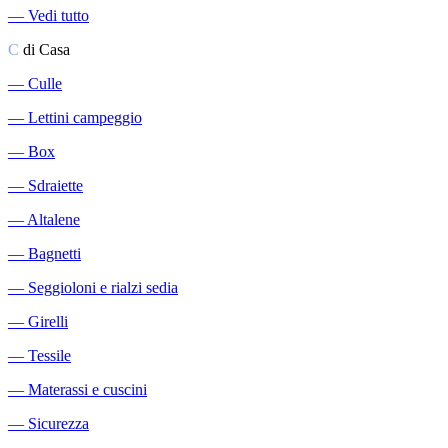
―
Vedi tutto
C
di Casa
―
Culle
―
Lettini campeggio
―
Box
―
Sdraiette
―
Altalene
―
Bagnetti
―
Seggioloni e rialzi sedia
―
Girelli
―
Tessile
―
Materassi e cuscini
―
Sicurezza