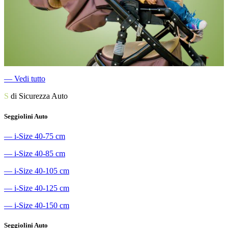
―
Vedi tutto
S
di Sicurezza Auto
Seggiolini Auto
―
i-Size 40-75 cm
―
i-Size 40-85 cm
―
i-Size 40-105 cm
―
i-Size 40-125 cm
―
i-Size 40-150 cm
Seggiolini Auto