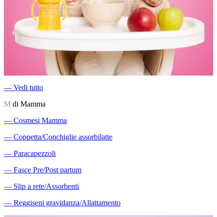
―
Vedi tutto
M
di Mamma
―
Cosmesi Mamma
―
Coppetta/Conchiglie assorbilatte
―
Paracapezzoli
―
Fasce Pre/Post partum
―
Slip a rete/Assorbenti
―
Reggiseni gravidanza/Allattamento