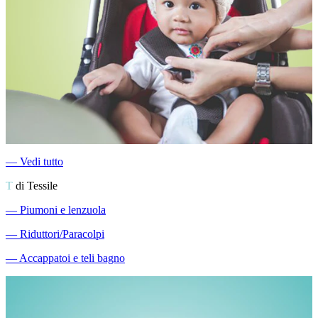
―
Vedi tutto
T
di Tessile
―
Piumoni e lenzuola
―
Riduttori/Paracolpi
―
Accappatoi e teli bagno