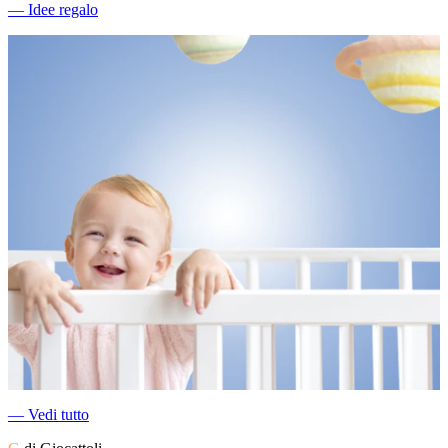
―
Idee regalo
―
Vedi tutto