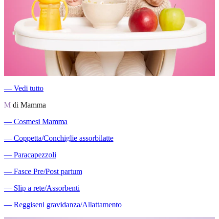
―
Vedi tutto
M
di Mamma
―
Cosmesi Mamma
―
Coppetta/Conchiglie assorbilatte
―
Paracapezzoli
―
Fasce Pre/Post partum
―
Slip a rete/Assorbenti
―
Reggiseni gravidanza/Allattamento