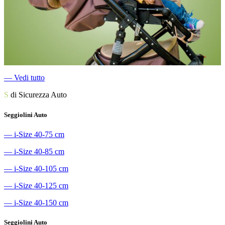
―
Vedi tutto
S
di Sicurezza Auto
Seggiolini Auto
―
i-Size 40-75 cm
―
i-Size 40-85 cm
―
i-Size 40-105 cm
―
i-Size 40-125 cm
―
i-Size 40-150 cm
Seggiolini Auto