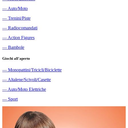
―
Auto/Moto
―
Trenini/Piste
―
Radiocomandati
―
Action Figures
―
Bambole
Giochi all'aperto
―
Monopattini/Tricicli/Biciclette
―
Altalene/Scivoli/Casette
―
Auto/Moto Elettriche
―
Sport