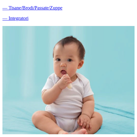
―
Tisane/Brodi/Passate/Zuppe
―
Integratori