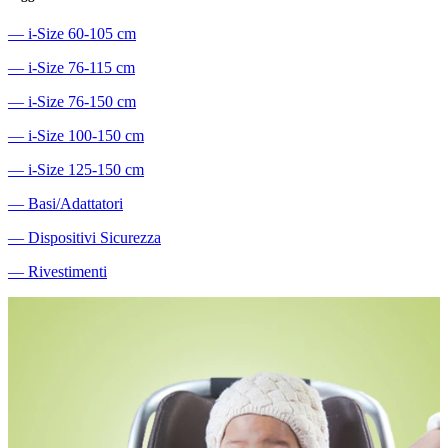
―
i-Size 60-105 cm
―
i-Size 76-115 cm
―
i-Size 76-150 cm
―
i-Size 100-150 cm
―
i-Size 125-150 cm
―
Basi/Adattatori
―
Dispositivi Sicurezza
―
Rivestimenti