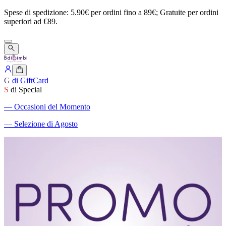
Spese
di
spedizione:
5.90€
per
ordini
fino
a
89€;
Gratuite
per
ordini
superiori
ad
€89.
G
di GiftCard
S
di Special
―
Occasioni del Momento
―
Selezione di Agosto