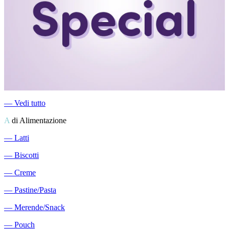
―
Vedi tutto
A
di Alimentazione
―
Latti
―
Biscotti
―
Creme
―
Pastine/Pasta
―
Merende/Snack
―
Pouch