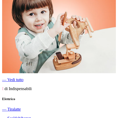
―
Vedi tutto
I
di Indispensabili
Elettrico
―
Tiralatte