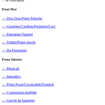
G
di Giocattoli
Primi Mesi
―
Dou Dou/Primi Peluche
―
Giostrine/Carillon/Proiettori/Luci
―
Palestrine/Tappeti
―
Trillini/Primi giochi
―
Da Passeggio
Prima Infanzia
―
Musicali
―
Interattivi
―
Primi Passi/Cavalcabili/Dondoli
―
Costruzioni morbide
―
Giochi da bagnetto