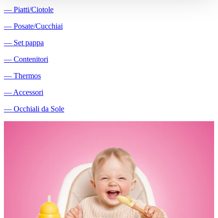
―
Piatti/Ciotole
―
Posate/Cucchiai
―
Set pappa
―
Contenitori
―
Thermos
―
Accessori
―
Occhiali da Sole