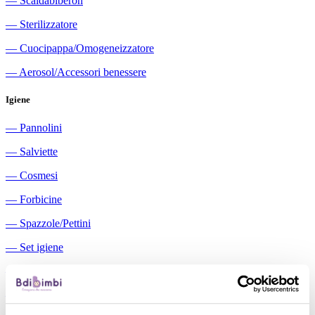
―
Scaldabiberon
―
Sterilizzatore
―
Cuocipappa/Omogeneizzatore
―
Aerosol/Accessori benessere
Igiene
―
Pannolini
―
Salviette
―
Cosmesi
―
Forbicine
―
Spazzole/Pettini
―
Set igiene
―
Igiene orale
―
Aspiratori nasali manuali