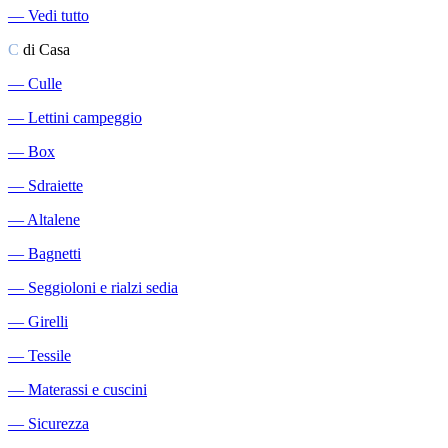
―
Vedi tutto
C
di Casa
―
Culle
―
Lettini campeggio
―
Box
―
Sdraiette
―
Altalene
―
Bagnetti
―
Seggioloni e rialzi sedia
―
Girelli
―
Tessile
―
Materassi e cuscini
―
Sicurezza