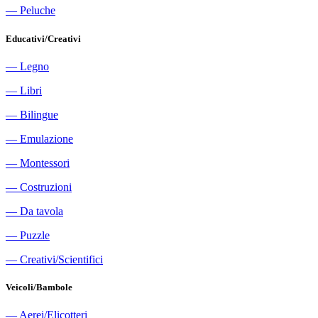
―
Peluche
Educativi/Creativi
―
Legno
―
Libri
―
Bilingue
―
Emulazione
―
Montessori
―
Costruzioni
―
Da tavola
―
Puzzle
―
Creativi/Scientifici
Veicoli/Bambole
―
Aerei/Elicotteri