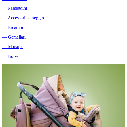
―
Passeggini
―
Accessori passeggio
―
Ricambi
―
Gemellari
―
Marsupi
―
Borse