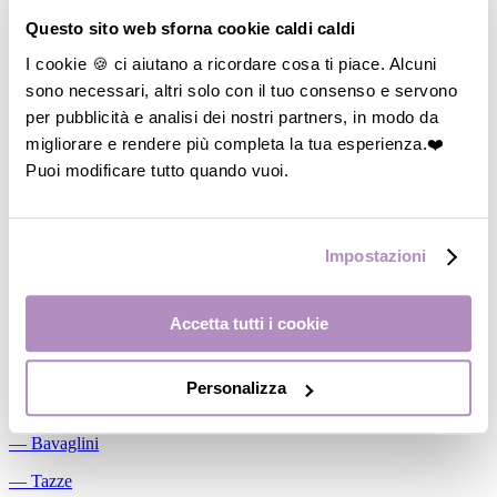
Allattamento
Questo sito web sforna cookie caldi caldi
―
Cuscini allattamento
I cookie 🍪 ci aiutano a ricordare cosa ti piace. Alcuni
sono necessari, altri solo con il tuo consenso e servono
―
Biberon
per pubblicità e analisi dei nostri partners, in modo da
―
Tettarelle
migliorare e rendere più completa la tua esperienza.❤️
―
Succhietti
Puoi modificare tutto quando vuoi.
―
Portasucchietti/Clip/Catenelle
―
Tiralatte Manuali
Impostazioni
―
Dosalatte
―
Conservalatte Materno
Accetta tutti i cookie
―
Massaggiagengive
Personalizza
Pappa
―
Bavaglini
―
Tazze