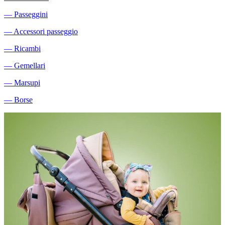
―
Passeggini
―
Accessori passeggio
―
Ricambi
―
Gemellari
―
Marsupi
―
Borse