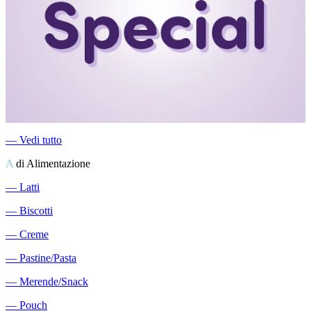
―
Vedi tutto
A
di Alimentazione
―
Latti
―
Biscotti
―
Creme
―
Pastine/Pasta
―
Merende/Snack
―
Pouch