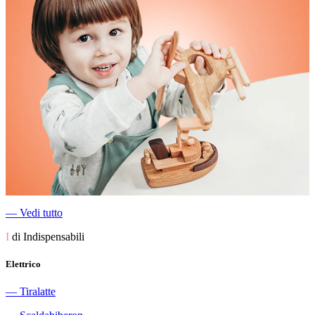
―
Vedi tutto
I
di Indispensabili
Elettrico
―
Tiralatte