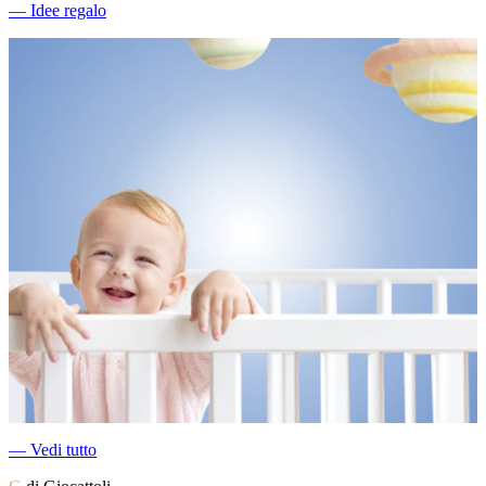
―
Idee regalo
―
Vedi tutto