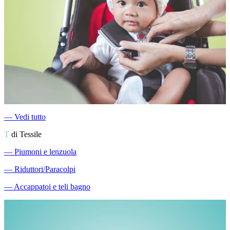
―
Vedi tutto
T
di Tessile
―
Piumoni e lenzuola
―
Riduttori/Paracolpi
―
Accappatoi e teli bagno