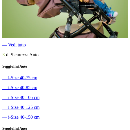
―
Vedi tutto
S
di Sicurezza Auto
Seggiolini Auto
―
i-Size 40-75 cm
―
i-Size 40-85 cm
―
i-Size 40-105 cm
―
i-Size 40-125 cm
―
i-Size 40-150 cm
Seggiolini Auto