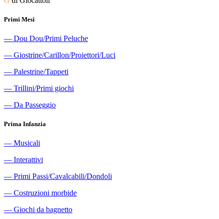
G
di Giocattoli
Primi Mesi
―
Dou Dou/Primi Peluche
―
Giostrine/Carillon/Proiettori/Luci
―
Palestrine/Tappeti
―
Trillini/Primi giochi
―
Da Passeggio
Prima Infanzia
―
Musicali
―
Interattivi
―
Primi Passi/Cavalcabili/Dondoli
―
Costruzioni morbide
―
Giochi da bagnetto