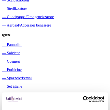
―
Scaldabiberon
―
Sterilizzatore
―
Cuocipappa/Omogeneizzatore
―
Aerosol/Accessori benessere
Igiene
―
Pannolini
―
Salviette
―
Cosmesi
―
Forbicine
―
Spazzole/Pettini
―
Set igiene
―
Igiene orale
―
Aspiratori nasali manuali