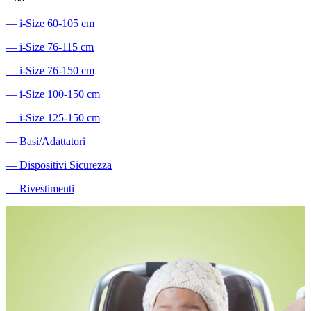
―
i-Size 60-105 cm
―
i-Size 76-115 cm
―
i-Size 76-150 cm
―
i-Size 100-150 cm
―
i-Size 125-150 cm
―
Basi/Adattatori
―
Dispositivi Sicurezza
―
Rivestimenti