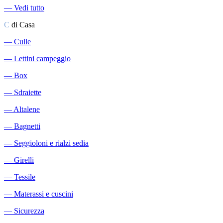
―
Vedi tutto
C
di Casa
―
Culle
―
Lettini campeggio
―
Box
―
Sdraiette
―
Altalene
―
Bagnetti
―
Seggioloni e rialzi sedia
―
Girelli
―
Tessile
―
Materassi e cuscini
―
Sicurezza