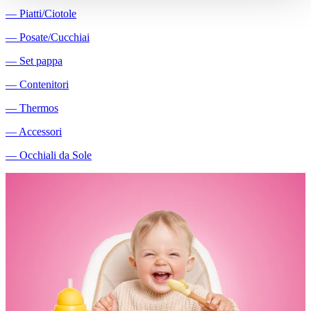
―
Piatti/Ciotole
―
Posate/Cucchiai
―
Set pappa
―
Contenitori
―
Thermos
―
Accessori
―
Occhiali da Sole