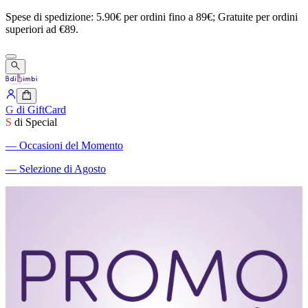
Spese
di
spedizione:
5.90€
per
ordini
fino
a
89€;
Gratuite
per
ordini
superiori
ad
€89.
G
di GiftCard
S
di Special
―
Occasioni del Momento
―
Selezione di Agosto