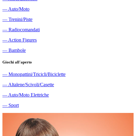
―
Auto/Moto
―
Trenini/Piste
―
Radiocomandati
―
Action Figures
―
Bambole
Giochi all'aperto
―
Monopattini/Tricicli/Biciclette
―
Altalene/Scivoli/Casette
―
Auto/Moto Elettriche
―
Sport