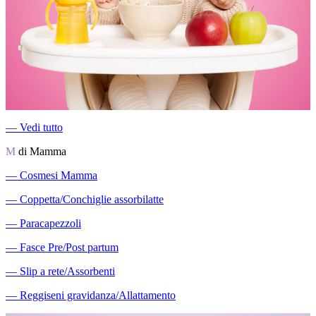
―
Vedi tutto
M
di Mamma
―
Cosmesi Mamma
―
Coppetta/Conchiglie assorbilatte
―
Paracapezzoli
―
Fasce Pre/Post partum
―
Slip a rete/Assorbenti
―
Reggiseni gravidanza/Allattamento