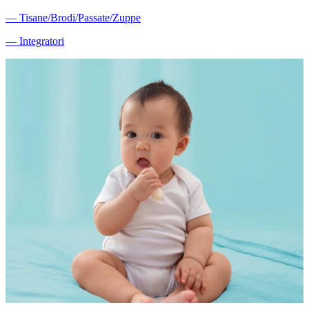
―
Tisane/Brodi/Passate/Zuppe
―
Integratori