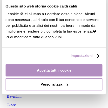
Allattamento
Questo sito web sforna cookie caldi caldi
―
Cuscini allattamento
I cookie 🍪 ci aiutano a ricordare cosa ti piace. Alcuni
sono necessari, altri solo con il tuo consenso e servono
―
Biberon
per pubblicità e analisi dei nostri partners, in modo da
―
Tettarelle
migliorare e rendere più completa la tua esperienza.❤️
―
Succhietti
Puoi modificare tutto quando vuoi.
―
Portasucchietti/Clip/Catenelle
―
Tiralatte Manuali
Impostazioni
―
Dosalatte
―
Conservalatte Materno
Accetta tutti i cookie
―
Massaggiagengive
Personalizza
Pappa
―
Bavaglini
―
Tazze