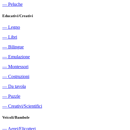
―
Peluche
Educativi/Creativi
―
Legno
―
Libri
―
Bilingue
―
Emulazione
―
Montessori
―
Costruzioni
―
Da tavola
―
Puzzle
―
Creativi/Scientifici
Veicoli/Bambole
―
Aerei/Elicotteri