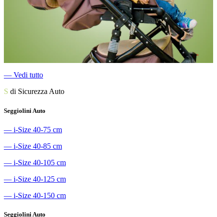
―
Vedi tutto
S
di Sicurezza Auto
Seggiolini Auto
―
i-Size 40-75 cm
―
i-Size 40-85 cm
―
i-Size 40-105 cm
―
i-Size 40-125 cm
―
i-Size 40-150 cm
Seggiolini Auto