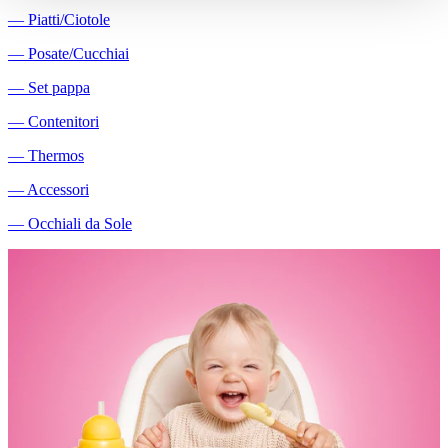
―
Piatti/Ciotole
―
Posate/Cucchiai
―
Set pappa
―
Contenitori
―
Thermos
―
Accessori
―
Occhiali da Sole