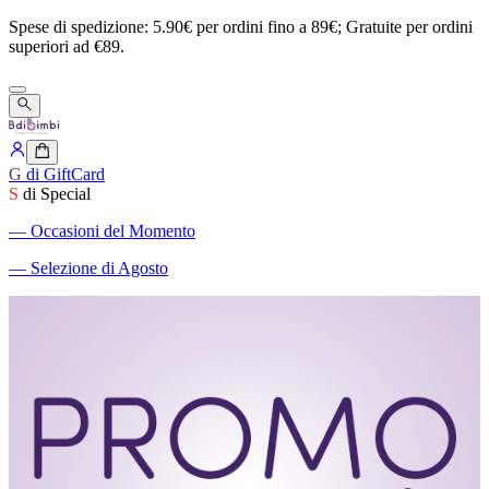
Spese
di
spedizione:
5.90€
per
ordini
fino
a
89€;
Gratuite
per
ordini
superiori
ad
€89.
G
di GiftCard
S
di Special
―
Occasioni del Momento
―
Selezione di Agosto