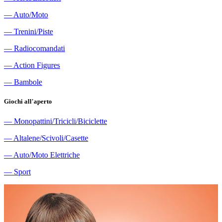
―
Auto/Moto
―
Trenini/Piste
―
Radiocomandati
―
Action Figures
―
Bambole
Giochi all'aperto
―
Monopattini/Tricicli/Biciclette
―
Altalene/Scivoli/Casette
―
Auto/Moto Elettriche
―
Sport