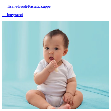
―
Tisane/Brodi/Passate/Zuppe
―
Integratori