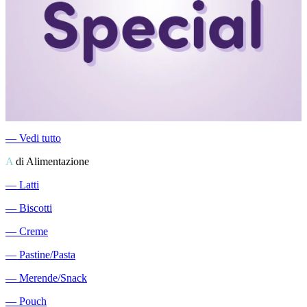
―
Vedi tutto
A
di Alimentazione
―
Latti
―
Biscotti
―
Creme
―
Pastine/Pasta
―
Merende/Snack
―
Pouch