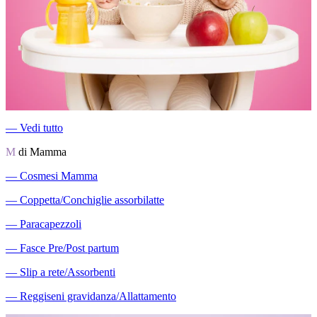
―
Vedi tutto
M
di Mamma
―
Cosmesi Mamma
―
Coppetta/Conchiglie assorbilatte
―
Paracapezzoli
―
Fasce Pre/Post partum
―
Slip a rete/Assorbenti
―
Reggiseni gravidanza/Allattamento