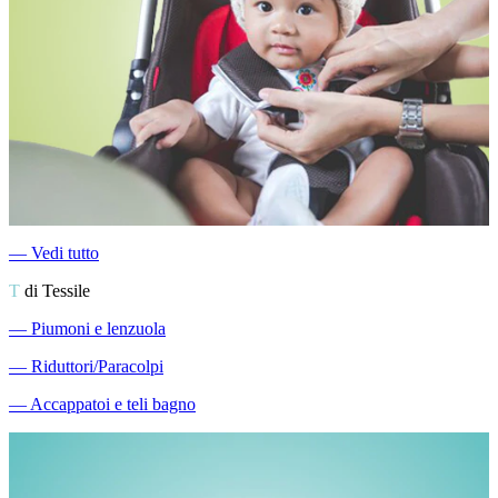
―
Vedi tutto
T
di Tessile
―
Piumoni e lenzuola
―
Riduttori/Paracolpi
―
Accappatoi e teli bagno