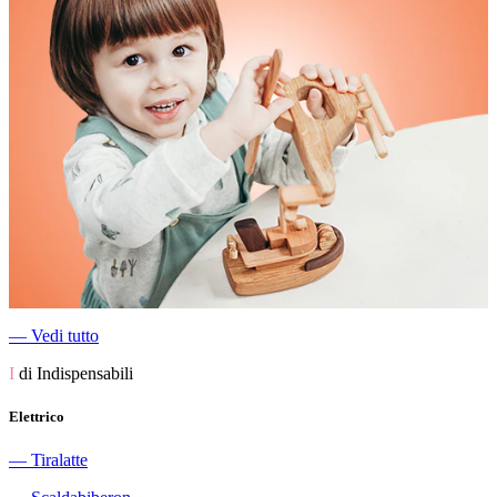
―
Vedi tutto
I
di Indispensabili
Elettrico
―
Tiralatte