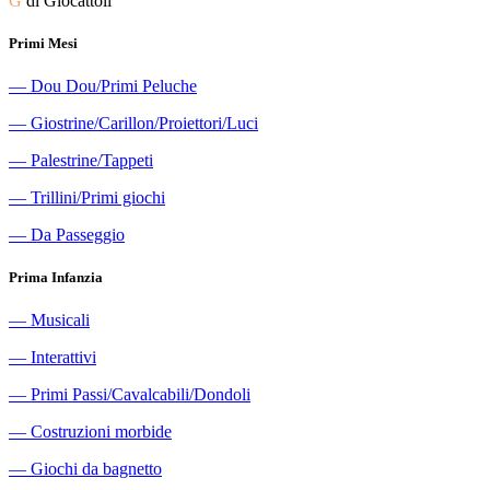
G
di Giocattoli
Primi Mesi
―
Dou Dou/Primi Peluche
―
Giostrine/Carillon/Proiettori/Luci
―
Palestrine/Tappeti
―
Trillini/Primi giochi
―
Da Passeggio
Prima Infanzia
―
Musicali
―
Interattivi
―
Primi Passi/Cavalcabili/Dondoli
―
Costruzioni morbide
―
Giochi da bagnetto