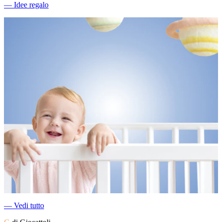
―
Idee regalo
―
Vedi tutto