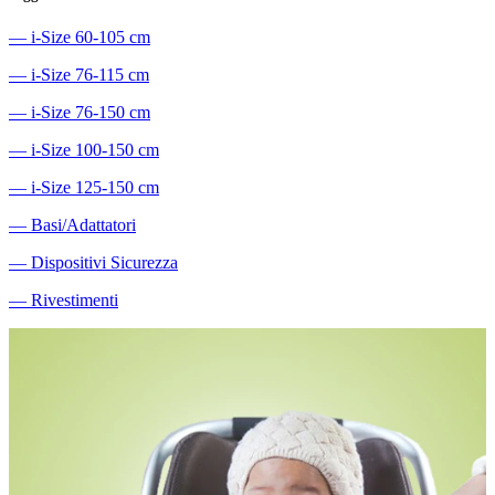
―
i-Size 60-105 cm
―
i-Size 76-115 cm
―
i-Size 76-150 cm
―
i-Size 100-150 cm
―
i-Size 125-150 cm
―
Basi/Adattatori
―
Dispositivi Sicurezza
―
Rivestimenti