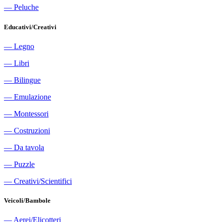
―
Peluche
Educativi/Creativi
―
Legno
―
Libri
―
Bilingue
―
Emulazione
―
Montessori
―
Costruzioni
―
Da tavola
―
Puzzle
―
Creativi/Scientifici
Veicoli/Bambole
―
Aerei/Elicotteri