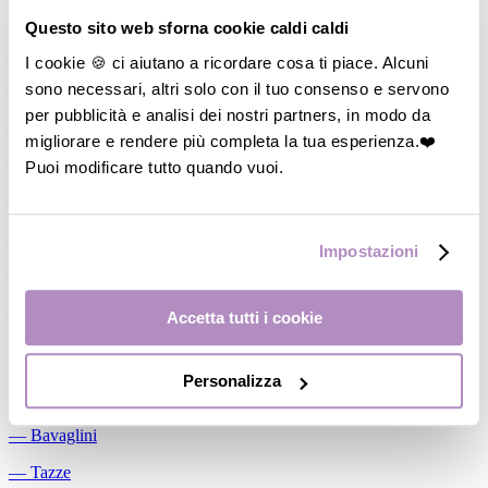
Allattamento
Questo sito web sforna cookie caldi caldi
―
Cuscini allattamento
I cookie 🍪 ci aiutano a ricordare cosa ti piace. Alcuni
sono necessari, altri solo con il tuo consenso e servono
―
Biberon
per pubblicità e analisi dei nostri partners, in modo da
―
Tettarelle
migliorare e rendere più completa la tua esperienza.❤️
―
Succhietti
Puoi modificare tutto quando vuoi.
―
Portasucchietti/Clip/Catenelle
―
Tiralatte Manuali
Impostazioni
―
Dosalatte
―
Conservalatte Materno
Accetta tutti i cookie
―
Massaggiagengive
Personalizza
Pappa
―
Bavaglini
―
Tazze