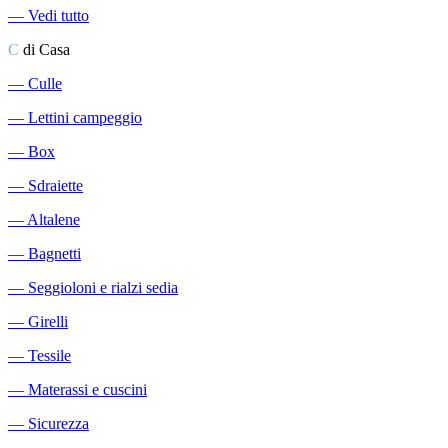
―
Vedi tutto
C
di Casa
―
Culle
―
Lettini campeggio
―
Box
―
Sdraiette
―
Altalene
―
Bagnetti
―
Seggioloni e rialzi sedia
―
Girelli
―
Tessile
―
Materassi e cuscini
―
Sicurezza