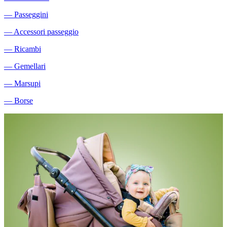
―
Passeggini
―
Accessori passeggio
―
Ricambi
―
Gemellari
―
Marsupi
―
Borse