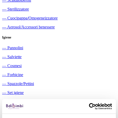
―
Scaldabiberon
―
Sterilizzatore
―
Cuocipappa/Omogeneizzatore
―
Aerosol/Accessori benessere
Igiene
―
Pannolini
―
Salviette
―
Cosmesi
―
Forbicine
―
Spazzole/Pettini
―
Set igiene
―
Igiene orale
―
Aspiratori nasali manuali