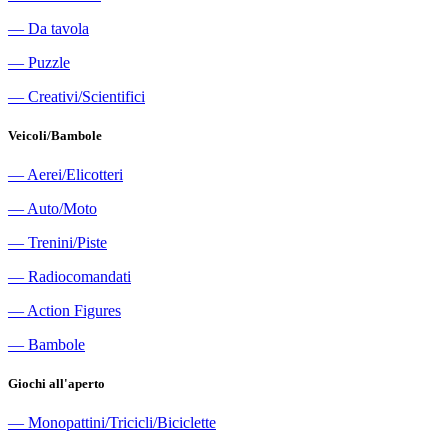
―
Da tavola
―
Puzzle
―
Creativi/Scientifici
Veicoli/Bambole
―
Aerei/Elicotteri
―
Auto/Moto
―
Trenini/Piste
―
Radiocomandati
―
Action Figures
―
Bambole
Giochi all'aperto
―
Monopattini/Tricicli/Biciclette