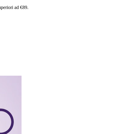
uperiori
ad
€89.