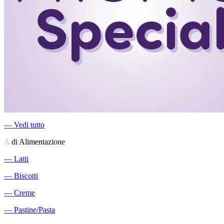
―
Vedi tutto
A
di Alimentazione
―
Latti
―
Biscotti
―
Creme
―
Pastine/Pasta