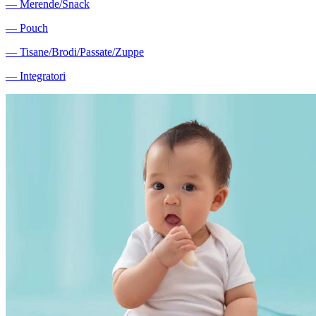
―
Merende/Snack
―
Pouch
―
Tisane/Brodi/Passate/Zuppe
―
Integratori