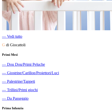
―
Vedi tutto
G
di Giocattoli
Primi Mesi
―
Dou Dou/Primi Peluche
―
Giostrine/Carillon/Proiettori/Luci
―
Palestrine/Tappeti
―
Trillini/Primi giochi
―
Da Passeggio
Prima Infanzia