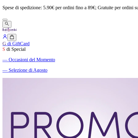
Spese
di
spedizione:
5.90€
per
ordini
fino
a
89€;
Gratuite
per
ordini
s
G
di GiftCard
S
di Special
―
Occasioni del Momento
―
Selezione di Agosto