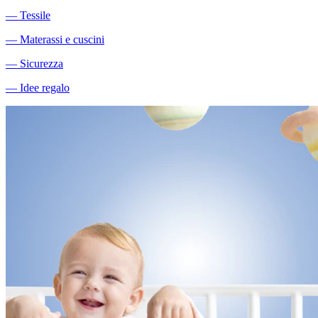
―
Tessile
―
Materassi e cuscini
―
Sicurezza
―
Idee regalo