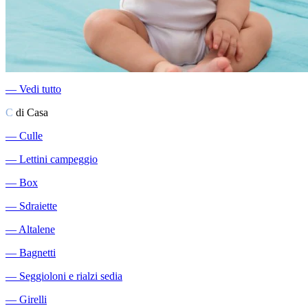
―
Vedi tutto
C
di Casa
―
Culle
―
Lettini campeggio
―
Box
―
Sdraiette
―
Altalene
―
Bagnetti
―
Seggioloni e rialzi sedia
―
Girelli