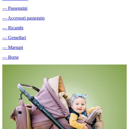
―
Passeggini
―
Accessori passeggio
―
Ricambi
―
Gemellari
―
Marsupi
―
Borse