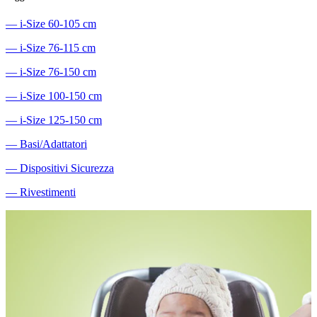
―
i-Size 60-105 cm
―
i-Size 76-115 cm
―
i-Size 76-150 cm
―
i-Size 100-150 cm
―
i-Size 125-150 cm
―
Basi/Adattatori
―
Dispositivi Sicurezza
―
Rivestimenti