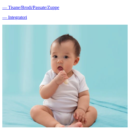
―
Tisane/Brodi/Passate/Zuppe
―
Integratori