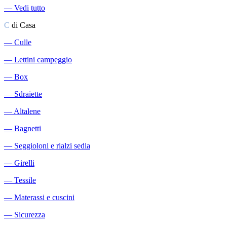
―
Vedi tutto
C
di Casa
―
Culle
―
Lettini campeggio
―
Box
―
Sdraiette
―
Altalene
―
Bagnetti
―
Seggioloni e rialzi sedia
―
Girelli
―
Tessile
―
Materassi e cuscini
―
Sicurezza