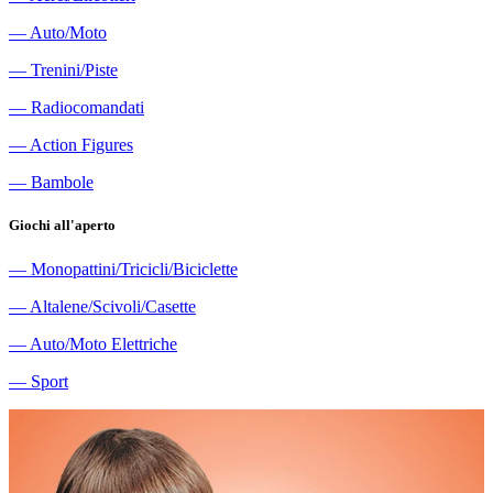
―
Auto/Moto
―
Trenini/Piste
―
Radiocomandati
―
Action Figures
―
Bambole
Giochi all'aperto
―
Monopattini/Tricicli/Biciclette
―
Altalene/Scivoli/Casette
―
Auto/Moto Elettriche
―
Sport