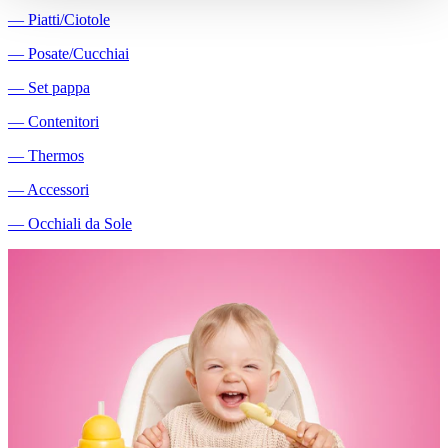
―
Piatti/Ciotole
―
Posate/Cucchiai
―
Set pappa
―
Contenitori
―
Thermos
―
Accessori
―
Occhiali da Sole