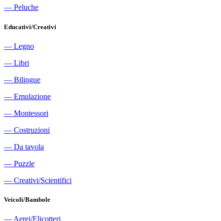
―
Peluche
Educativi/Creativi
―
Legno
―
Libri
―
Bilingue
―
Emulazione
―
Montessori
―
Costruzioni
―
Da tavola
―
Puzzle
―
Creativi/Scientifici
Veicoli/Bambole
―
Aerei/Elicotteri