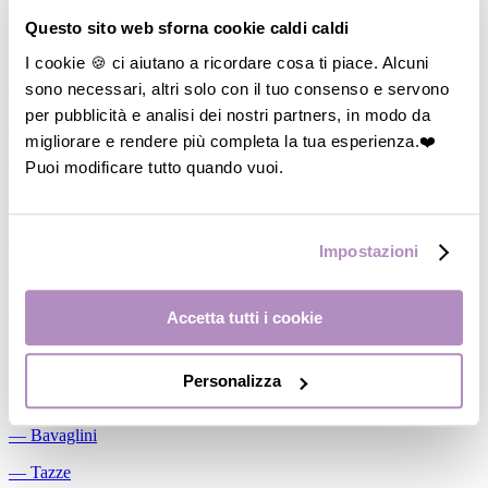
Allattamento
Questo sito web sforna cookie caldi caldi
―
Cuscini allattamento
I cookie 🍪 ci aiutano a ricordare cosa ti piace. Alcuni
sono necessari, altri solo con il tuo consenso e servono
―
Biberon
per pubblicità e analisi dei nostri partners, in modo da
―
Tettarelle
migliorare e rendere più completa la tua esperienza.❤️
―
Succhietti
Puoi modificare tutto quando vuoi.
―
Portasucchietti/Clip/Catenelle
―
Tiralatte Manuali
Impostazioni
―
Dosalatte
―
Conservalatte Materno
Accetta tutti i cookie
―
Massaggiagengive
Personalizza
Pappa
―
Bavaglini
―
Tazze