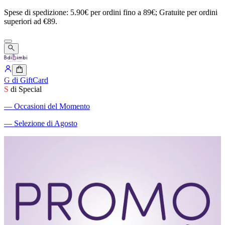
Spese
di
spedizione:
5.90€
per
ordini
fino
a
89€;
Gratuite
per
ordini
superiori
ad
€89.
G
di GiftCard
S
di Special
―
Occasioni del Momento
―
Selezione di Agosto