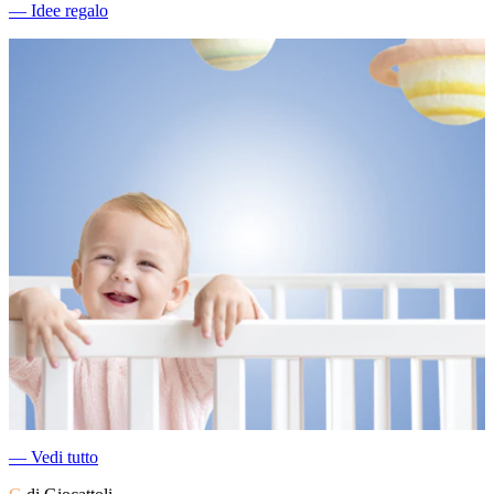
―
Idee regalo
―
Vedi tutto