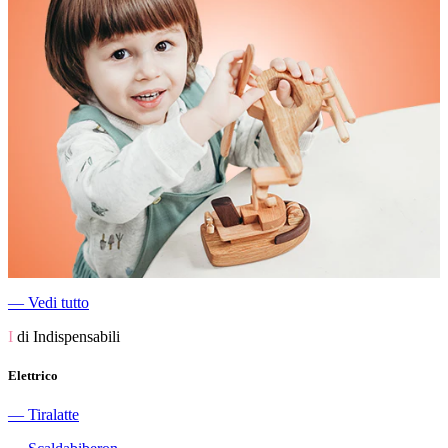
―
Vedi tutto
I
di Indispensabili
Elettrico
―
Tiralatte