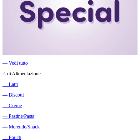
―
Vedi tutto
A
di Alimentazione
―
Latti
―
Biscotti
―
Creme
―
Pastine/Pasta
―
Merende/Snack
―
Pouch