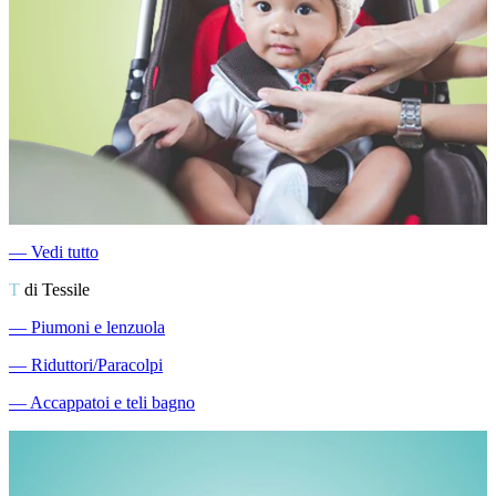
―
Vedi tutto
T
di Tessile
―
Piumoni e lenzuola
―
Riduttori/Paracolpi
―
Accappatoi e teli bagno