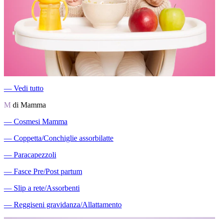
―
Vedi tutto
M
di Mamma
―
Cosmesi Mamma
―
Coppetta/Conchiglie assorbilatte
―
Paracapezzoli
―
Fasce Pre/Post partum
―
Slip a rete/Assorbenti
―
Reggiseni gravidanza/Allattamento