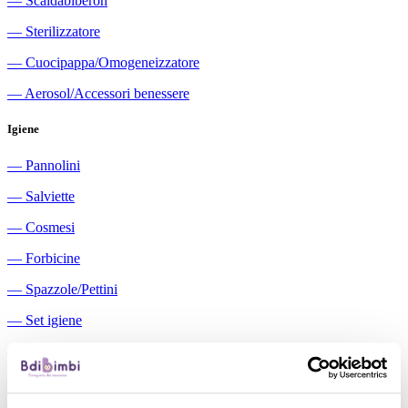
―
Scaldabiberon
―
Sterilizzatore
―
Cuocipappa/Omogeneizzatore
―
Aerosol/Accessori benessere
Igiene
―
Pannolini
―
Salviette
―
Cosmesi
―
Forbicine
―
Spazzole/Pettini
―
Set igiene
―
Igiene orale
―
Aspiratori nasali manuali