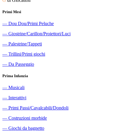
G
di Giocattoli
Primi Mesi
―
Dou Dou/Primi Peluche
―
Giostrine/Carillon/Proiettori/Luci
―
Palestrine/Tappeti
―
Trillini/Primi giochi
―
Da Passeggio
Prima Infanzia
―
Musicali
―
Interattivi
―
Primi Passi/Cavalcabili/Dondoli
―
Costruzioni morbide
―
Giochi da bagnetto