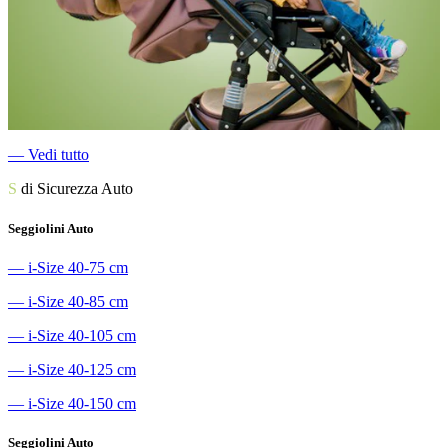
―
Vedi tutto
S
di Sicurezza Auto
Seggiolini Auto
―
i-Size 40-75 cm
―
i-Size 40-85 cm
―
i-Size 40-105 cm
―
i-Size 40-125 cm
―
i-Size 40-150 cm
Seggiolini Auto