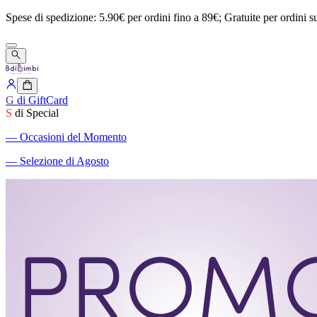
Spese
di
spedizione:
5.90€
per
ordini
fino
a
89€;
Gratuite
per
ordini
s
G
di GiftCard
S
di Special
―
Occasioni del Momento
―
Selezione di Agosto