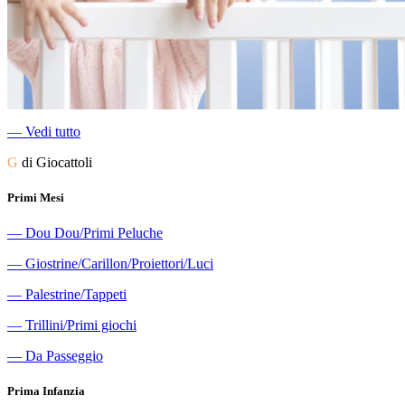
―
Vedi tutto
G
di Giocattoli
Primi Mesi
―
Dou Dou/Primi Peluche
―
Giostrine/Carillon/Proiettori/Luci
―
Palestrine/Tappeti
―
Trillini/Primi giochi
―
Da Passeggio
Prima Infanzia