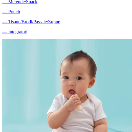
―
Merende/Snack
―
Pouch
―
Tisane/Brodi/Passate/Zuppe
―
Integratori