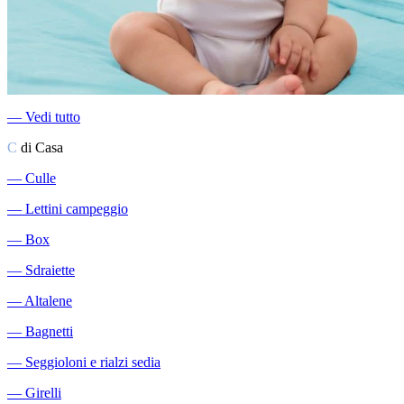
―
Vedi tutto
C
di Casa
―
Culle
―
Lettini campeggio
―
Box
―
Sdraiette
―
Altalene
―
Bagnetti
―
Seggioloni e rialzi sedia
―
Girelli