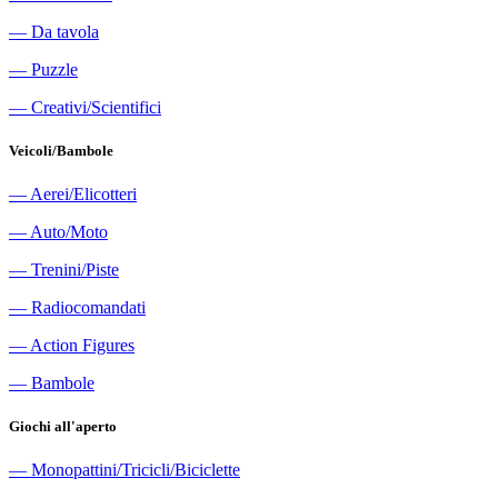
―
Da tavola
―
Puzzle
―
Creativi/Scientifici
Veicoli/Bambole
―
Aerei/Elicotteri
―
Auto/Moto
―
Trenini/Piste
―
Radiocomandati
―
Action Figures
―
Bambole
Giochi all'aperto
―
Monopattini/Tricicli/Biciclette