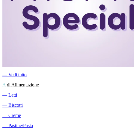
―
Vedi tutto
A
di Alimentazione
―
Latti
―
Biscotti
―
Creme
―
Pastine/Pasta