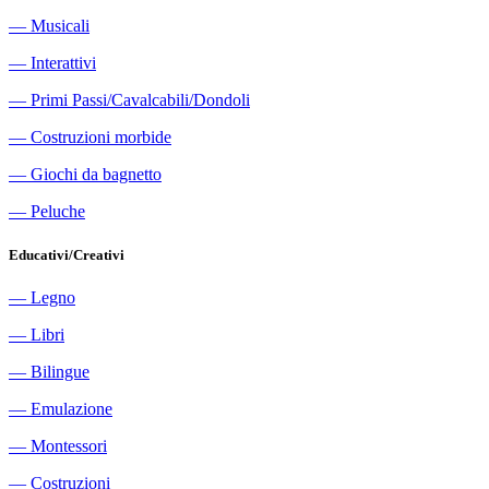
―
Musicali
―
Interattivi
―
Primi Passi/Cavalcabili/Dondoli
―
Costruzioni morbide
―
Giochi da bagnetto
―
Peluche
Educativi/Creativi
―
Legno
―
Libri
―
Bilingue
―
Emulazione
―
Montessori
―
Costruzioni