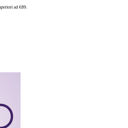
uperiori
ad
€89.