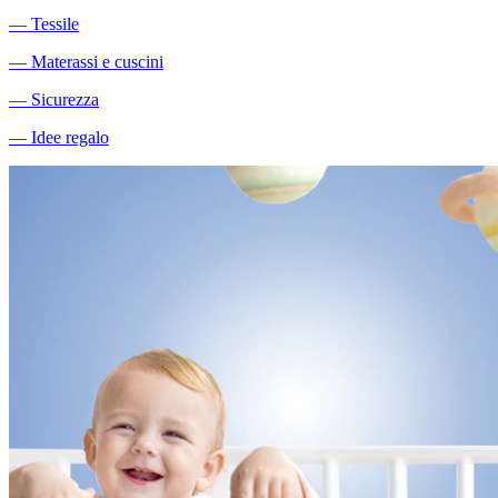
―
Tessile
―
Materassi e cuscini
―
Sicurezza
―
Idee regalo