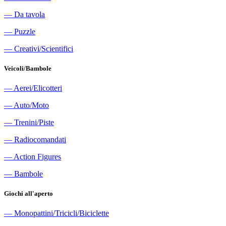
―
Da tavola
―
Puzzle
―
Creativi/Scientifici
Veicoli/Bambole
―
Aerei/Elicotteri
―
Auto/Moto
―
Trenini/Piste
―
Radiocomandati
―
Action Figures
―
Bambole
Giochi all'aperto
―
Monopattini/Tricicli/Biciclette