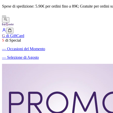
Spese
di
spedizione:
5.90€
per
ordini
fino
a
89€;
Gratuite
per
ordini
s
G
di GiftCard
S
di Special
―
Occasioni del Momento
―
Selezione di Agosto