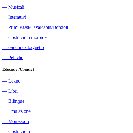
―
Musicali
―
Interattivi
―
Primi Passi/Cavalcabili/Dondoli
―
Costruzioni morbide
―
Giochi da bagnetto
―
Peluche
Educativi/Creativi
―
Legno
―
Libri
―
Bilingue
―
Emulazione
―
Montessori
―
Costruzioni