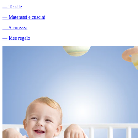
―
Tessile
―
Materassi e cuscini
―
Sicurezza
―
Idee regalo