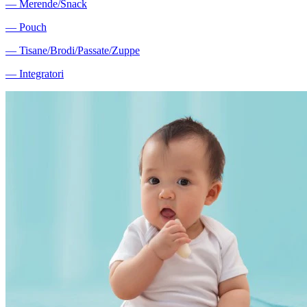
―
Merende/Snack
―
Pouch
―
Tisane/Brodi/Passate/Zuppe
―
Integratori