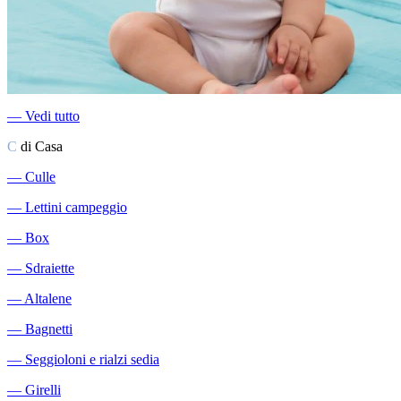
―
Vedi tutto
C
di Casa
―
Culle
―
Lettini campeggio
―
Box
―
Sdraiette
―
Altalene
―
Bagnetti
―
Seggioloni e rialzi sedia
―
Girelli