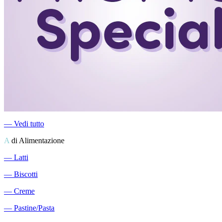
―
Vedi tutto
A
di Alimentazione
―
Latti
―
Biscotti
―
Creme
―
Pastine/Pasta