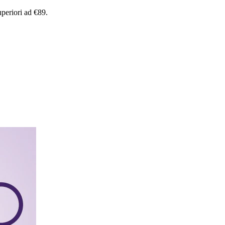
uperiori
ad
€89.