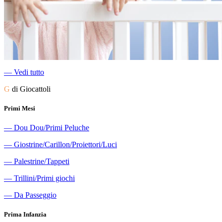
―
Vedi tutto
G
di Giocattoli
Primi Mesi
―
Dou Dou/Primi Peluche
―
Giostrine/Carillon/Proiettori/Luci
―
Palestrine/Tappeti
―
Trillini/Primi giochi
―
Da Passeggio
Prima Infanzia