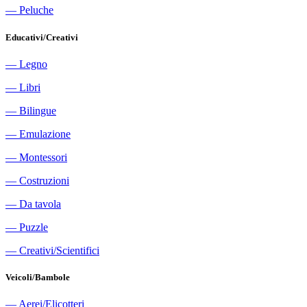
―
Peluche
Educativi/Creativi
―
Legno
―
Libri
―
Bilingue
―
Emulazione
―
Montessori
―
Costruzioni
―
Da tavola
―
Puzzle
―
Creativi/Scientifici
Veicoli/Bambole
―
Aerei/Elicotteri