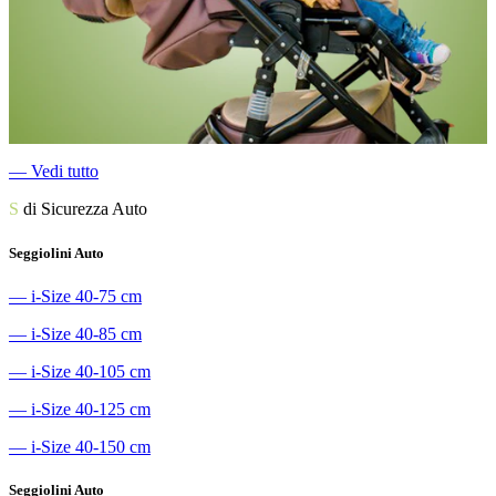
―
Vedi tutto
S
di Sicurezza Auto
Seggiolini Auto
―
i-Size 40-75 cm
―
i-Size 40-85 cm
―
i-Size 40-105 cm
―
i-Size 40-125 cm
―
i-Size 40-150 cm
Seggiolini Auto