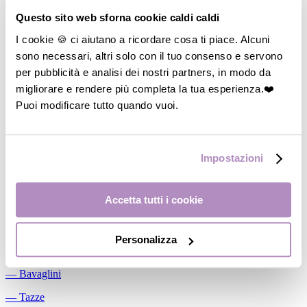
Allattamento
Questo sito web sforna cookie caldi caldi
―
Cuscini allattamento
I cookie 🍪 ci aiutano a ricordare cosa ti piace. Alcuni
sono necessari, altri solo con il tuo consenso e servono
―
Biberon
per pubblicità e analisi dei nostri partners, in modo da
―
Tettarelle
migliorare e rendere più completa la tua esperienza.❤️
―
Succhietti
Puoi modificare tutto quando vuoi.
―
Portasucchietti/Clip/Catenelle
―
Tiralatte Manuali
Impostazioni
―
Dosalatte
―
Conservalatte Materno
Accetta tutti i cookie
―
Massaggiagengive
Personalizza
Pappa
―
Bavaglini
―
Tazze