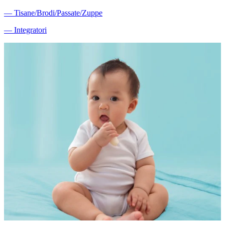
―
Tisane/Brodi/Passate/Zuppe
―
Integratori