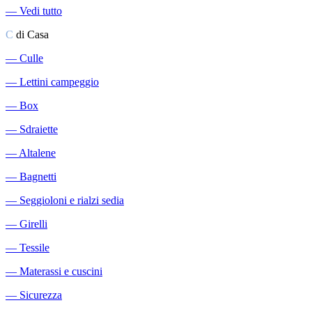
―
Vedi tutto
C
di Casa
―
Culle
―
Lettini campeggio
―
Box
―
Sdraiette
―
Altalene
―
Bagnetti
―
Seggioloni e rialzi sedia
―
Girelli
―
Tessile
―
Materassi e cuscini
―
Sicurezza