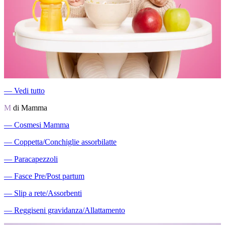
―
Vedi tutto
M
di Mamma
―
Cosmesi Mamma
―
Coppetta/Conchiglie assorbilatte
―
Paracapezzoli
―
Fasce Pre/Post partum
―
Slip a rete/Assorbenti
―
Reggiseni gravidanza/Allattamento