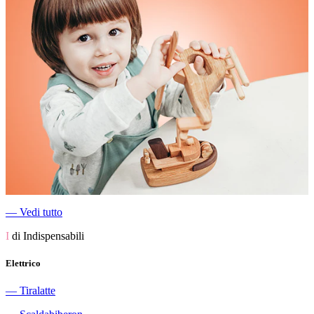
―
Vedi tutto
I
di Indispensabili
Elettrico
―
Tiralatte