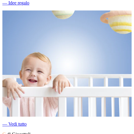
―
Idee regalo
―
Vedi tutto