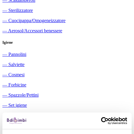
―
Scaldabiberon
―
Sterilizzatore
―
Cuocipappa/Omogeneizzatore
―
Aerosol/Accessori benessere
Igiene
―
Pannolini
―
Salviette
―
Cosmesi
―
Forbicine
―
Spazzole/Pettini
―
Set igiene
―
Igiene orale
―
Aspiratori nasali manuali