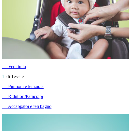
―
Vedi tutto
T
di Tessile
―
Piumoni e lenzuola
―
Riduttori/Paracolpi
―
Accappatoi e teli bagno