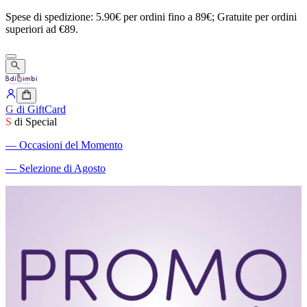
Spese
di
spedizione:
5.90€
per
ordini
fino
a
89€;
Gratuite
per
ordini
superiori
ad
€89.
G
di GiftCard
S
di Special
―
Occasioni del Momento
―
Selezione di Agosto