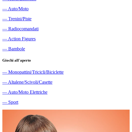
―
Auto/Moto
―
Trenini/Piste
―
Radiocomandati
―
Action Figures
―
Bambole
Giochi all'aperto
―
Monopattini/Tricicli/Biciclette
―
Altalene/Scivoli/Casette
―
Auto/Moto Elettriche
―
Sport