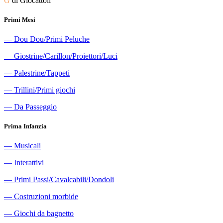
G
di Giocattoli
Primi Mesi
―
Dou Dou/Primi Peluche
―
Giostrine/Carillon/Proiettori/Luci
―
Palestrine/Tappeti
―
Trillini/Primi giochi
―
Da Passeggio
Prima Infanzia
―
Musicali
―
Interattivi
―
Primi Passi/Cavalcabili/Dondoli
―
Costruzioni morbide
―
Giochi da bagnetto