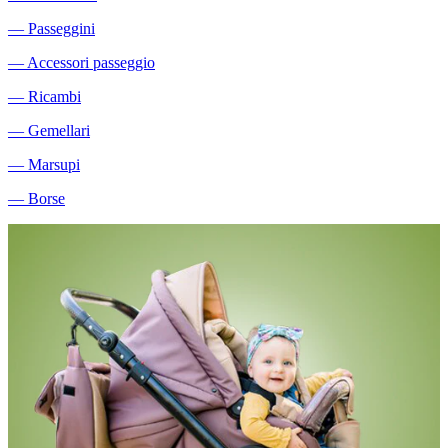
―
Passeggini
―
Accessori passeggio
―
Ricambi
―
Gemellari
―
Marsupi
―
Borse