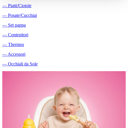
―
Piatti/Ciotole
―
Posate/Cucchiai
―
Set pappa
―
Contenitori
―
Thermos
―
Accessori
―
Occhiali da Sole