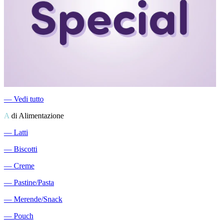
―
Vedi tutto
A
di Alimentazione
―
Latti
―
Biscotti
―
Creme
―
Pastine/Pasta
―
Merende/Snack
―
Pouch