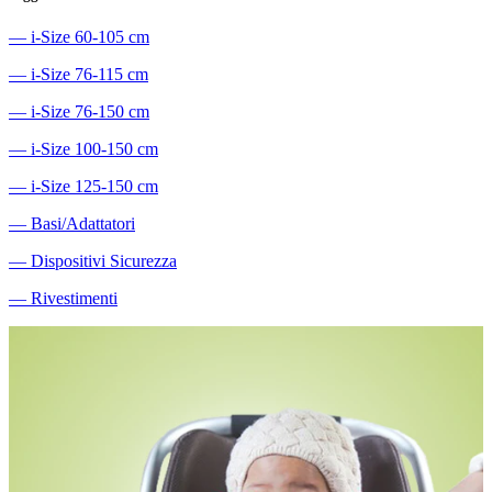
―
i-Size 60-105 cm
―
i-Size 76-115 cm
―
i-Size 76-150 cm
―
i-Size 100-150 cm
―
i-Size 125-150 cm
―
Basi/Adattatori
―
Dispositivi Sicurezza
―
Rivestimenti