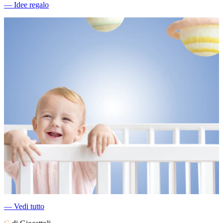
―
Idee regalo
―
Vedi tutto