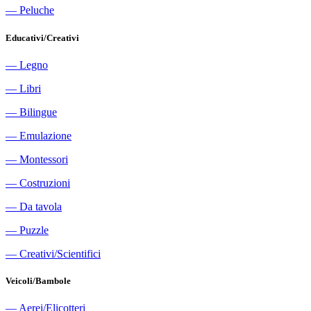
―
Peluche
Educativi/Creativi
―
Legno
―
Libri
―
Bilingue
―
Emulazione
―
Montessori
―
Costruzioni
―
Da tavola
―
Puzzle
―
Creativi/Scientifici
Veicoli/Bambole
―
Aerei/Elicotteri