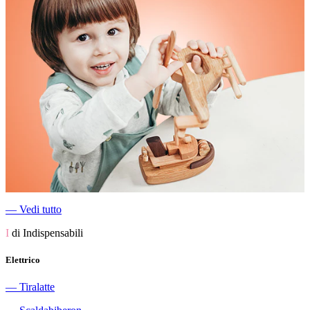
―
Vedi tutto
I
di Indispensabili
Elettrico
―
Tiralatte