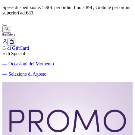
Spese
di
spedizione:
5.90€
per
ordini
fino
a
89€;
Gratuite
per
ordini
superiori
ad
€89.
G
di GiftCard
S
di Special
―
Occasioni del Momento
―
Selezione di Agosto