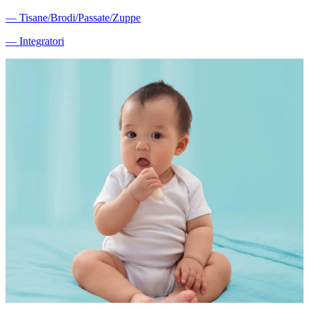
―
Tisane/Brodi/Passate/Zuppe
―
Integratori