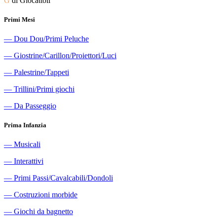
G
di Giocattoli
Primi Mesi
―
Dou Dou/Primi Peluche
―
Giostrine/Carillon/Proiettori/Luci
―
Palestrine/Tappeti
―
Trillini/Primi giochi
―
Da Passeggio
Prima Infanzia
―
Musicali
―
Interattivi
―
Primi Passi/Cavalcabili/Dondoli
―
Costruzioni morbide
―
Giochi da bagnetto