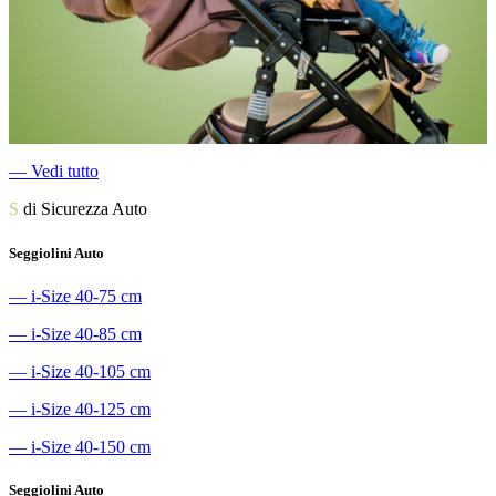
―
Vedi tutto
S
di Sicurezza Auto
Seggiolini Auto
―
i-Size 40-75 cm
―
i-Size 40-85 cm
―
i-Size 40-105 cm
―
i-Size 40-125 cm
―
i-Size 40-150 cm
Seggiolini Auto