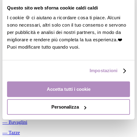
Allattamento
Questo sito web sforna cookie caldi caldi
―
Cuscini allattamento
I cookie 🍪 ci aiutano a ricordare cosa ti piace. Alcuni
sono necessari, altri solo con il tuo consenso e servono
―
Biberon
per pubblicità e analisi dei nostri partners, in modo da
―
Tettarelle
migliorare e rendere più completa la tua esperienza.❤️
―
Succhietti
Puoi modificare tutto quando vuoi.
―
Portasucchietti/Clip/Catenelle
―
Tiralatte Manuali
Impostazioni
―
Dosalatte
―
Conservalatte Materno
Accetta tutti i cookie
―
Massaggiagengive
Personalizza
Pappa
―
Bavaglini
―
Tazze