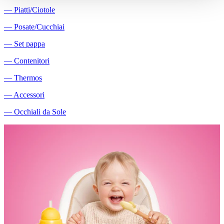
―
Piatti/Ciotole
―
Posate/Cucchiai
―
Set pappa
―
Contenitori
―
Thermos
―
Accessori
―
Occhiali da Sole