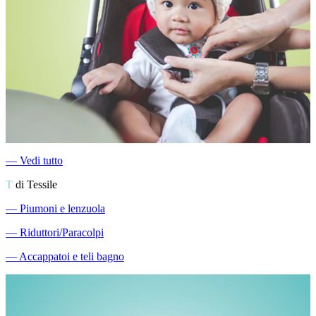
―
Vedi tutto
T
di Tessile
―
Piumoni e lenzuola
―
Riduttori/Paracolpi
―
Accappatoi e teli bagno