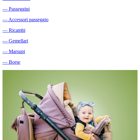
―
Passeggini
―
Accessori passeggio
―
Ricambi
―
Gemellari
―
Marsupi
―
Borse