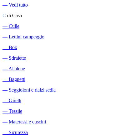
―
Vedi tutto
C
di Casa
―
Culle
―
Lettini campeggio
―
Box
―
Sdraiette
―
Altalene
―
Bagnetti
―
Seggioloni e rialzi sedia
―
Girelli
―
Tessile
―
Materassi e cuscini
―
Sicurezza