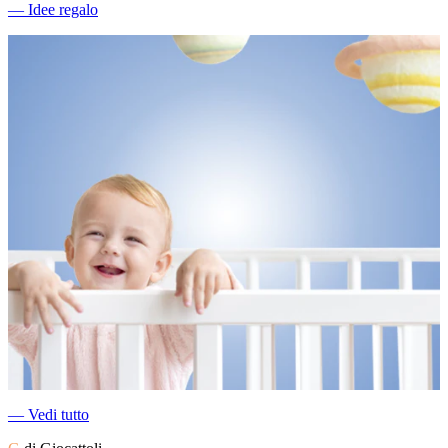
―
Idee regalo
―
Vedi tutto