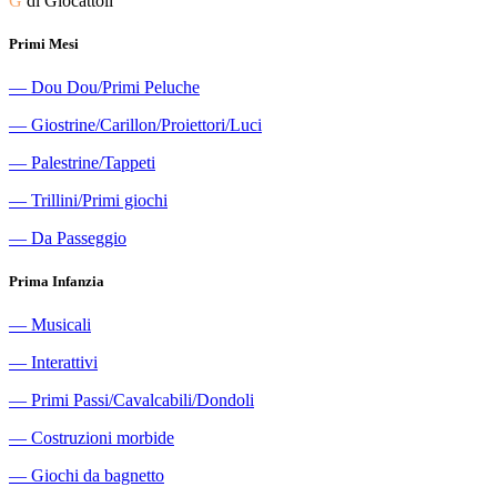
G
di Giocattoli
Primi Mesi
―
Dou Dou/Primi Peluche
―
Giostrine/Carillon/Proiettori/Luci
―
Palestrine/Tappeti
―
Trillini/Primi giochi
―
Da Passeggio
Prima Infanzia
―
Musicali
―
Interattivi
―
Primi Passi/Cavalcabili/Dondoli
―
Costruzioni morbide
―
Giochi da bagnetto