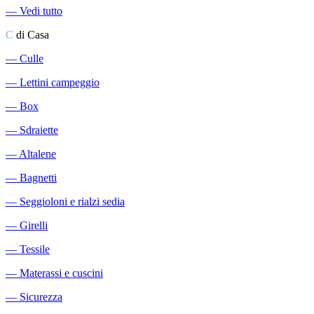
―
Vedi tutto
C
di Casa
―
Culle
―
Lettini campeggio
―
Box
―
Sdraiette
―
Altalene
―
Bagnetti
―
Seggioloni e rialzi sedia
―
Girelli
―
Tessile
―
Materassi e cuscini
―
Sicurezza