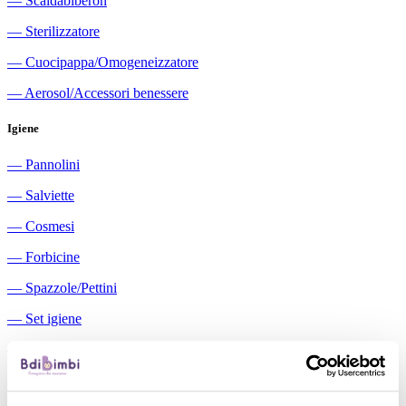
―
Scaldabiberon
―
Sterilizzatore
―
Cuocipappa/Omogeneizzatore
―
Aerosol/Accessori benessere
Igiene
―
Pannolini
―
Salviette
―
Cosmesi
―
Forbicine
―
Spazzole/Pettini
―
Set igiene
―
Igiene orale
―
Aspiratori nasali manuali