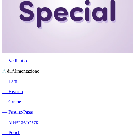
―
Vedi tutto
A
di Alimentazione
―
Latti
―
Biscotti
―
Creme
―
Pastine/Pasta
―
Merende/Snack
―
Pouch