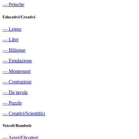
―
Peluche
Educativi/Creativi
―
Legno
―
Libri
―
Bilingue
―
Emulazione
―
Montessori
―
Costruzioni
―
Da tavola
―
Puzzle
―
Creativi/Scientifici
Veicoli/Bambole
―
Aerei/Elicotteri