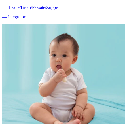
―
Tisane/Brodi/Passate/Zuppe
―
Integratori