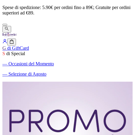
Spese
di
spedizione:
5.90€
per
ordini
fino
a
89€;
Gratuite
per
ordini
superiori
ad
€89.
G
di GiftCard
S
di Special
―
Occasioni del Momento
―
Selezione di Agosto