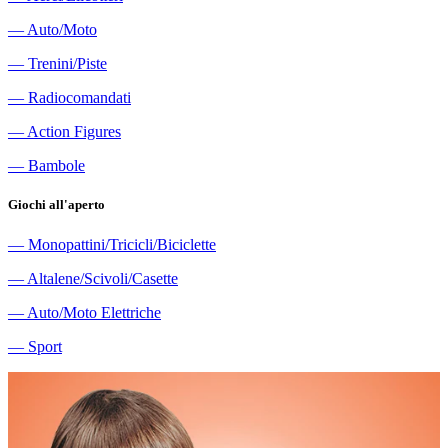
―
Auto/Moto
―
Trenini/Piste
―
Radiocomandati
―
Action Figures
―
Bambole
Giochi all'aperto
―
Monopattini/Tricicli/Biciclette
―
Altalene/Scivoli/Casette
―
Auto/Moto Elettriche
―
Sport