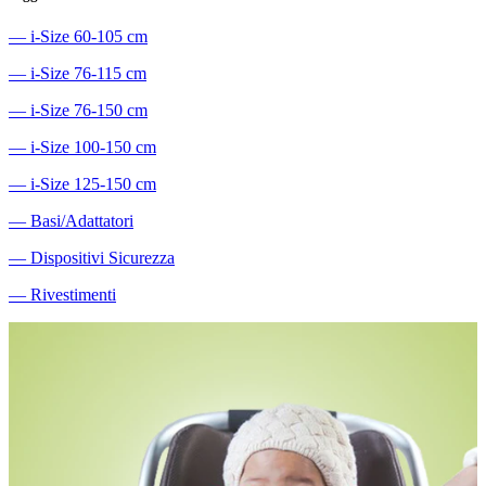
―
i-Size 60-105 cm
―
i-Size 76-115 cm
―
i-Size 76-150 cm
―
i-Size 100-150 cm
―
i-Size 125-150 cm
―
Basi/Adattatori
―
Dispositivi Sicurezza
―
Rivestimenti