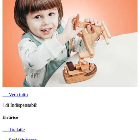
―
Vedi tutto
I
di Indispensabili
Elettrico
―
Tiralatte