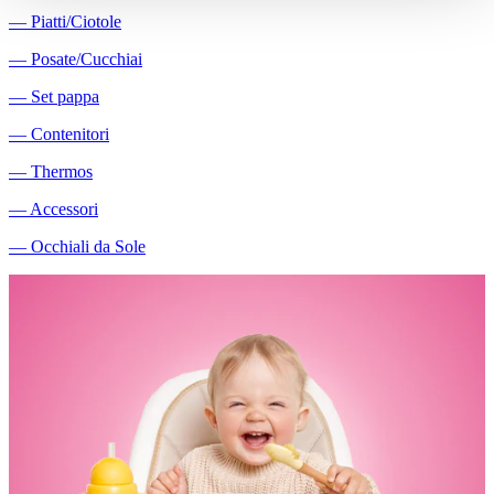
―
Piatti/Ciotole
―
Posate/Cucchiai
―
Set pappa
―
Contenitori
―
Thermos
―
Accessori
―
Occhiali da Sole