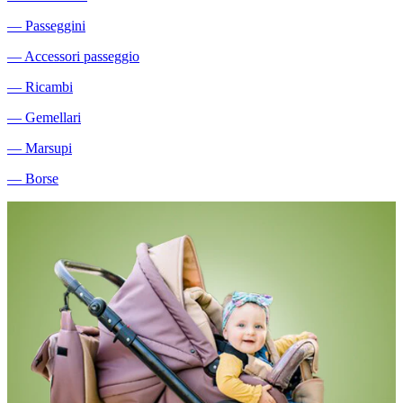
―
Passeggini
―
Accessori passeggio
―
Ricambi
―
Gemellari
―
Marsupi
―
Borse