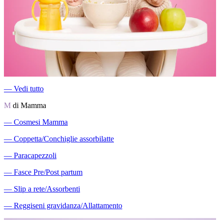
―
Vedi tutto
M
di Mamma
―
Cosmesi Mamma
―
Coppetta/Conchiglie assorbilatte
―
Paracapezzoli
―
Fasce Pre/Post partum
―
Slip a rete/Assorbenti
―
Reggiseni gravidanza/Allattamento