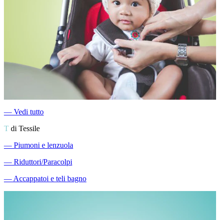
―
Vedi tutto
T
di Tessile
―
Piumoni e lenzuola
―
Riduttori/Paracolpi
―
Accappatoi e teli bagno