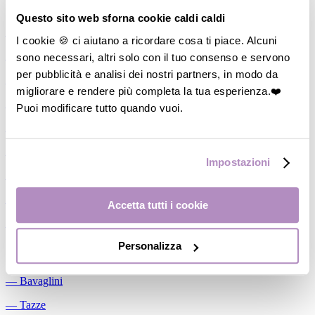
Allattamento
Questo sito web sforna cookie caldi caldi
―
Cuscini allattamento
I cookie 🍪 ci aiutano a ricordare cosa ti piace. Alcuni
sono necessari, altri solo con il tuo consenso e servono
―
Biberon
per pubblicità e analisi dei nostri partners, in modo da
―
Tettarelle
migliorare e rendere più completa la tua esperienza.❤️
―
Succhietti
Puoi modificare tutto quando vuoi.
―
Portasucchietti/Clip/Catenelle
―
Tiralatte Manuali
Impostazioni
―
Dosalatte
―
Conservalatte Materno
Accetta tutti i cookie
―
Massaggiagengive
Personalizza
Pappa
―
Bavaglini
―
Tazze