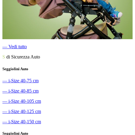
―
Vedi tutto
S
di Sicurezza Auto
Seggiolini Auto
―
i-Size 40-75 cm
―
i-Size 40-85 cm
―
i-Size 40-105 cm
―
i-Size 40-125 cm
―
i-Size 40-150 cm
Seggiolini Auto